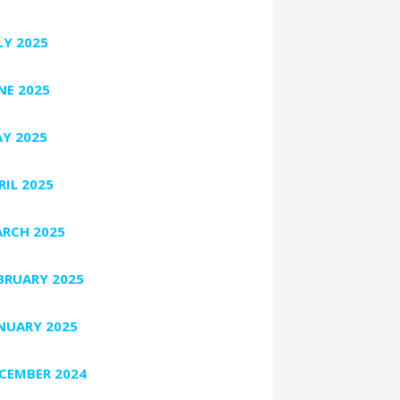
LY 2025
NE 2025
Y 2025
RIL 2025
RCH 2025
BRUARY 2025
NUARY 2025
CEMBER 2024