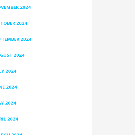
VEMBER 2024
TOBER 2024
PTEMBER 2024
GUST 2024
LY 2024
NE 2024
Y 2024
RIL 2024
RCH 2024