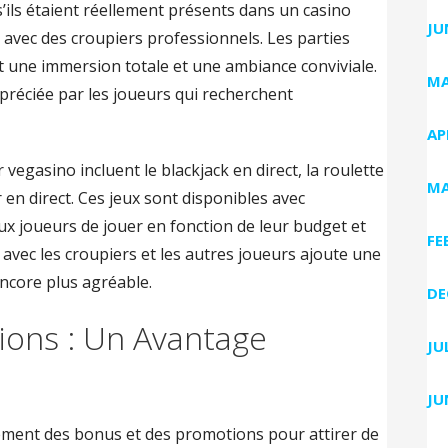
ils étaient réellement présents dans un casino
JU
 avec des croupiers professionnels. Les parties
nt une immersion totale et une ambiance conviviale.
MA
préciée par les joueurs qui recherchent
AP
vegasino incluent le blackjack en direct, la roulette
MA
r en direct. Ces jeux sont disponibles avec
aux joueurs de jouer en fonction de leur budget et
FE
n avec les croupiers et les autres joueurs ajoute une
encore plus agréable.
DE
ions : Un Avantage
JU
JU
ement des bonus et des promotions pour attirer de