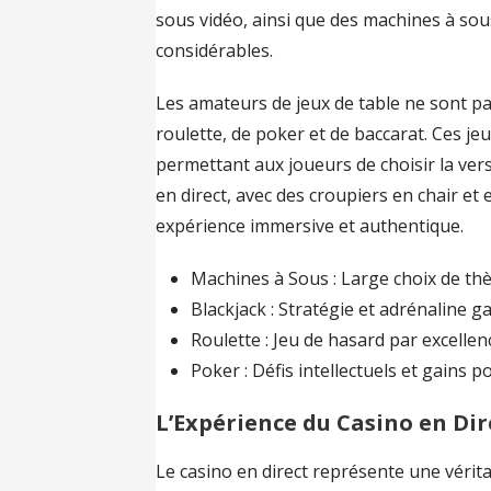
sous vidéo, ainsi que des machines à sou
considérables.
Les amateurs de jeux de table ne sont pa
roulette, de poker et de baccarat. Ces je
permettant aux joueurs de choisir la vers
en direct, avec des croupiers en chair e
expérience immersive et authentique.
Machines à Sous : Large choix de thè
Blackjack : Stratégie et adrénaline ga
Roulette : Jeu de hasard par excellen
Poker : Défis intellectuels et gains po
L’Expérience du Casino en Dir
Le casino en direct représente une vérita