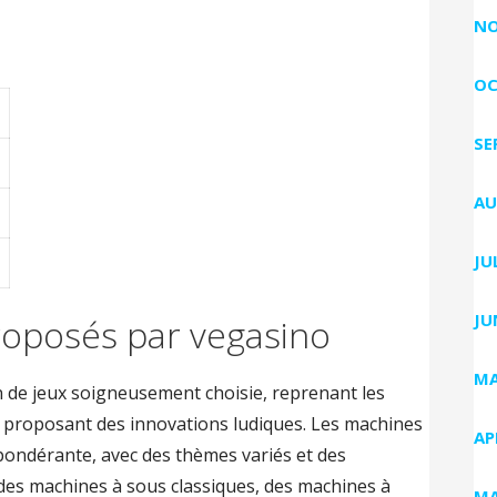
NO
OC
SE
AU
JU
JU
roposés par vegasino
MA
 de jeux soigneusement choisie, reprenant les
n proposant des innovations ludiques. Les machines
AP
pondérante, avec des thèmes variés et des
 des machines à sous classiques, des machines à
MA