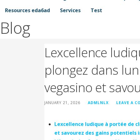
Resources eda6ad
Services
Test
Blog
Lexcellence ludiq
plongez dans luni
vegasino et savou
JANUARY 21, 2026
ADMLNLX
LEAVE A 
Lexcellence ludique à portée de cl
et savourez des gains potentiels 