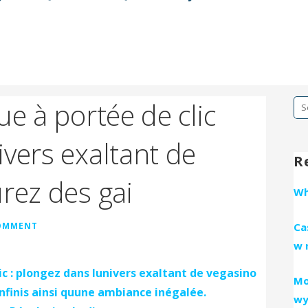
ue à portée de clic
Se
fo
vers exaltant de
R
rez des gai
Wh
COMMENT
Ca
w 
ic : plongez dans lunivers exaltant de vegasino
Mo
infinis ainsi quune ambiance inégalée.
wy