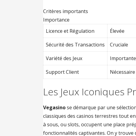
Critères importants
Importance
Licence et Régulation
Élevée
Sécurité des Transactions
Cruciale
Variété des Jeux
Importante
Support Client
Nécessaire
Les Jeux Iconiques P
Vegasino
se démarque par une sélection
classiques des casinos terrestres tout e
à sous, ou slots, occupent une place pré
fonctionnalités captivantes. On y trouve