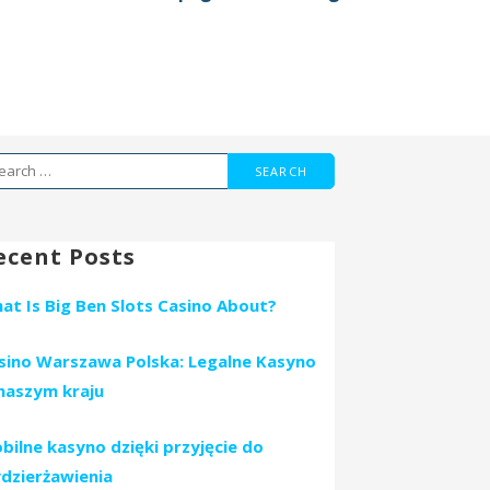
arch
r:
ecent Posts
at Is Big Ben Slots Casino About?
sino Warszawa Polska: Legalne Kasyno
naszym kraju
bilne kasyno dzięki przyjęcie do
dzierżawienia