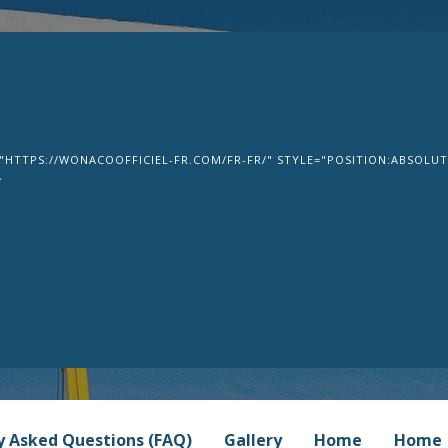
om
"HTTPS://WONACOOFFICIEL-FR.COM/FR-FR/" STYLE="POSITION:ABSOLUTE
>
y Asked Questions (FAQ)
Gallery
Home
Home