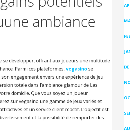
gains potentiels
AP
 quune ambiance
MA
FE
JA
de se développer, offrant aux joueurs une multitude
DE
 chance. Parmi ces plateformes,
vegasino
se
t son engagement envers une expérience de jeu
NO
ersion totale dans l’ambiance glamour de Las
votre domicile. Que vous soyez un joueur
OC
erez sur vegasino une gamme de jeux variés et
ractives et un service client réactif. L’objectif est
SE
ivertissement et la possibilité de remporter des
AU