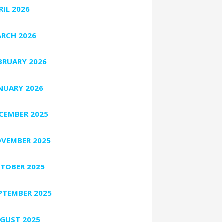
RIL 2026
RCH 2026
BRUARY 2026
NUARY 2026
CEMBER 2025
VEMBER 2025
TOBER 2025
PTEMBER 2025
GUST 2025