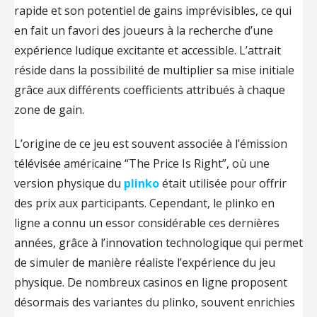
rapide et son potentiel de gains imprévisibles, ce qui
en fait un favori des joueurs à la recherche d’une
expérience ludique excitante et accessible. L’attrait
réside dans la possibilité de multiplier sa mise initiale
grâce aux différents coefficients attribués à chaque
zone de gain.
L’origine de ce jeu est souvent associée à l’émission
télévisée américaine “The Price Is Right”, où une
version physique du
plinko
était utilisée pour offrir
des prix aux participants. Cependant, le plinko en
ligne a connu un essor considérable ces dernières
années, grâce à l’innovation technologique qui permet
de simuler de manière réaliste l’expérience du jeu
physique. De nombreux casinos en ligne proposent
désormais des variantes du plinko, souvent enrichies