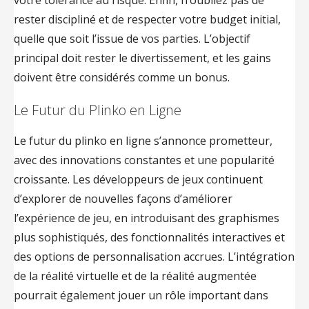
rester discipliné et de respecter votre budget initial,
quelle que soit l’issue de vos parties. L’objectif
principal doit rester le divertissement, et les gains
doivent être considérés comme un bonus.
Le Futur du Plinko en Ligne
Le futur du plinko en ligne s’annonce prometteur,
avec des innovations constantes et une popularité
croissante. Les développeurs de jeux continuent
d’explorer de nouvelles façons d’améliorer
l’expérience de jeu, en introduisant des graphismes
plus sophistiqués, des fonctionnalités interactives et
des options de personnalisation accrues. L’intégration
de la réalité virtuelle et de la réalité augmentée
pourrait également jouer un rôle important dans