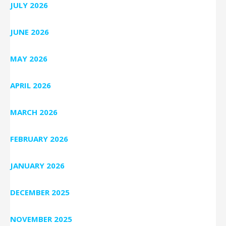
JULY 2026
JUNE 2026
MAY 2026
APRIL 2026
MARCH 2026
FEBRUARY 2026
JANUARY 2026
DECEMBER 2025
NOVEMBER 2025