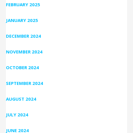
FEBRUARY 2025
JANUARY 2025
DECEMBER 2024
NOVEMBER 2024
OCTOBER 2024
SEPTEMBER 2024
AUGUST 2024
JULY 2024
JUNE 2024