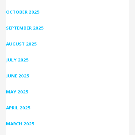
OCTOBER 2025
SEPTEMBER 2025
AUGUST 2025
JULY 2025
JUNE 2025
MAY 2025
APRIL 2025
MARCH 2025