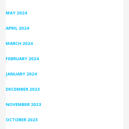
MAY 2024
APRIL 2024
MARCH 2024
FEBRUARY 2024
JANUARY 2024
DECEMBER 2023
NOVEMBER 2023
OCTOBER 2023