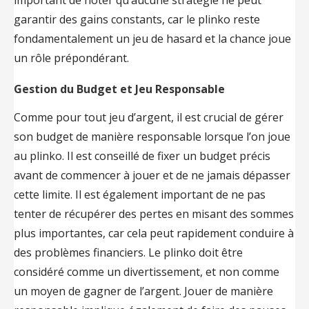
garantir des gains constants, car le plinko reste
fondamentalement un jeu de hasard et la chance joue
un rôle prépondérant.
Gestion du Budget et Jeu Responsable
Comme pour tout jeu d’argent, il est crucial de gérer
son budget de manière responsable lorsque l’on joue
au plinko. Il est conseillé de fixer un budget précis
avant de commencer à jouer et de ne jamais dépasser
cette limite. Il est également important de ne pas
tenter de récupérer des pertes en misant des sommes
plus importantes, car cela peut rapidement conduire à
des problèmes financiers. Le plinko doit être
considéré comme un divertissement, et non comme
un moyen de gagner de l’argent. Jouer de manière