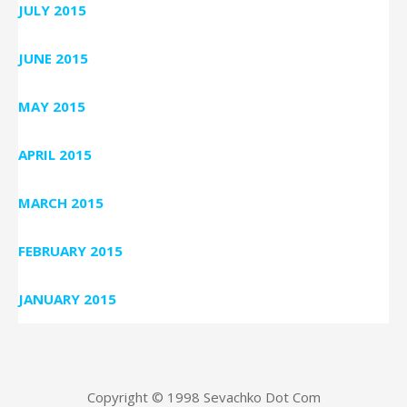
JULY 2015
JUNE 2015
MAY 2015
APRIL 2015
MARCH 2015
FEBRUARY 2015
JANUARY 2015
Copyright © 1998 Sevachko Dot Com