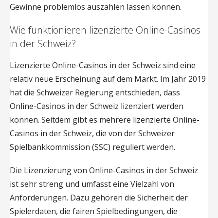
Gewinne problemlos auszahlen lassen können.
Wie funktionieren lizenzierte Online-Casinos
in der Schweiz?
Lizenzierte Online-Casinos in der Schweiz sind eine
relativ neue Erscheinung auf dem Markt. Im Jahr 2019
hat die Schweizer Regierung entschieden, dass
Online-Casinos in der Schweiz lizenziert werden
können. Seitdem gibt es mehrere lizenzierte Online-
Casinos in der Schweiz, die von der Schweizer
Spielbankkommission (SSC) reguliert werden.
Die Lizenzierung von Online-Casinos in der Schweiz
ist sehr streng und umfasst eine Vielzahl von
Anforderungen. Dazu gehören die Sicherheit der
Spielerdaten, die fairen Spielbedingungen, die