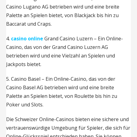
Casino Lugano AG betrieben wird und eine breite
Palette an Spielen bietet, von Blackjack bis hin zu
Baccarat und Craps.
4.
casino online
Grand Casino Luzern – Ein Online-
Casino, das von der Grand Casino Luzern AG
betrieben wird und eine Vielzahl an Spielen und
Jackpots bietet.
5. Casino Basel – Ein Online-Casino, das von der
Casino Basel AG betrieben wird und eine breite
Palette an Spielen bietet, von Roulette bis hin zu
Poker und Slots.
Die Schweizer Online-Casinos bieten eine sichere und
vertrauenswürdige Umgebung für Spieler, die sich für
Online-Glücksspiel entschieden haben. Sie können