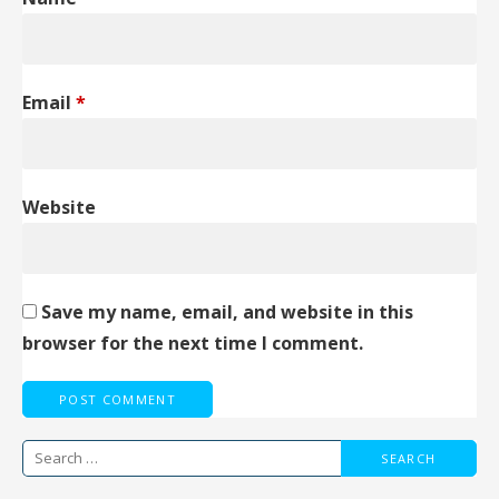
Email
*
Website
Save my name, email, and website in this
browser for the next time I comment.
Search
for: