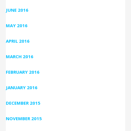
JUNE 2016
MAY 2016
APRIL 2016
MARCH 2016
FEBRUARY 2016
JANUARY 2016
DECEMBER 2015
NOVEMBER 2015