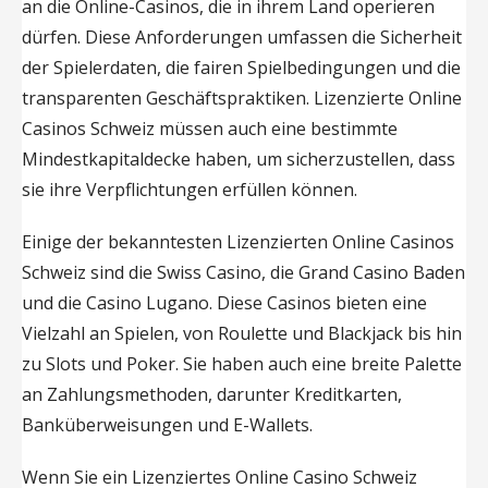
an die Online-Casinos, die in ihrem Land operieren
dürfen. Diese Anforderungen umfassen die Sicherheit
der Spielerdaten, die fairen Spielbedingungen und die
transparenten Geschäftspraktiken. Lizenzierte Online
Casinos Schweiz müssen auch eine bestimmte
Mindestkapitaldecke haben, um sicherzustellen, dass
sie ihre Verpflichtungen erfüllen können.
Einige der bekanntesten Lizenzierten Online Casinos
Schweiz sind die Swiss Casino, die Grand Casino Baden
und die Casino Lugano. Diese Casinos bieten eine
Vielzahl an Spielen, von Roulette und Blackjack bis hin
zu Slots und Poker. Sie haben auch eine breite Palette
an Zahlungsmethoden, darunter Kreditkarten,
Banküberweisungen und E-Wallets.
Wenn Sie ein Lizenziertes Online Casino Schweiz