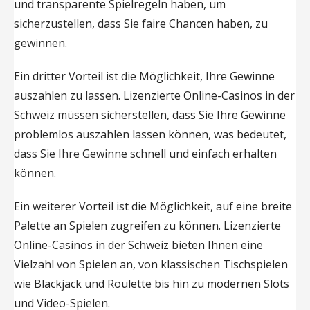
und transparente Spielregeln haben, um
sicherzustellen, dass Sie faire Chancen haben, zu
gewinnen.
Ein dritter Vorteil ist die Möglichkeit, Ihre Gewinne
auszahlen zu lassen. Lizenzierte Online-Casinos in der
Schweiz müssen sicherstellen, dass Sie Ihre Gewinne
problemlos auszahlen lassen können, was bedeutet,
dass Sie Ihre Gewinne schnell und einfach erhalten
können.
Ein weiterer Vorteil ist die Möglichkeit, auf eine breite
Palette an Spielen zugreifen zu können. Lizenzierte
Online-Casinos in der Schweiz bieten Ihnen eine
Vielzahl von Spielen an, von klassischen Tischspielen
wie Blackjack und Roulette bis hin zu modernen Slots
und Video-Spielen.