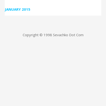
JANUARY 2015
Copyright © 1998 Sevachko Dot Com