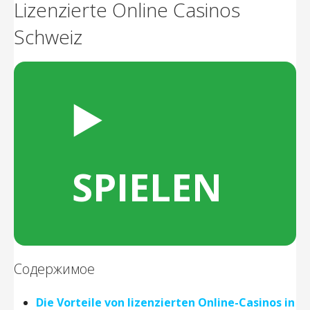
Lizenzierte Online Casinos
Schweiz
▶️
SPIELEN
Содержимое
Die Vorteile von lizenzierten Online-Casinos in