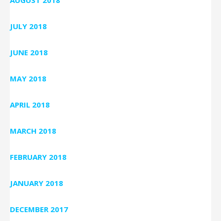
JULY 2018
JUNE 2018
MAY 2018
APRIL 2018
MARCH 2018
FEBRUARY 2018
JANUARY 2018
DECEMBER 2017