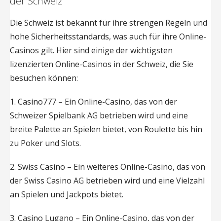
der Schweiz
Die Schweiz ist bekannt für ihre strengen Regeln und
hohe Sicherheitsstandards, was auch für ihre Online-
Casinos gilt. Hier sind einige der wichtigsten
lizenzierten Online-Casinos in der Schweiz, die Sie
besuchen können:
1. Casino777 – Ein Online-Casino, das von der
Schweizer Spielbank AG betrieben wird und eine
breite Palette an Spielen bietet, von Roulette bis hin
zu Poker und Slots.
2. Swiss Casino – Ein weiteres Online-Casino, das von
der Swiss Casino AG betrieben wird und eine Vielzahl
an Spielen und Jackpots bietet.
3. Casino Lugano – Ein Online-Casino, das von der