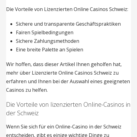
Die Vorteile von Lizenzierten Online Casinos Schweiz:
Sichere und transparente Geschäftspraktiken
Fairen Spielbedingungen
Sichere Zahlungsmethoden
Eine breite Palette an Spielen
Wir hoffen, dass dieser Artikel Ihnen geholfen hat,
mehr über Lizenzierte Online Casinos Schweiz zu
erfahren und Ihnen bei der Auswahl eines geeigneten
Casinos zu helfen.
Die Vorteile von lizenzierten Online-Casinos in
der Schweiz
Wenn Sie sich für ein Online-Casino in der Schweiz
entscheiden, gibt es einige wichtige Dinge zu