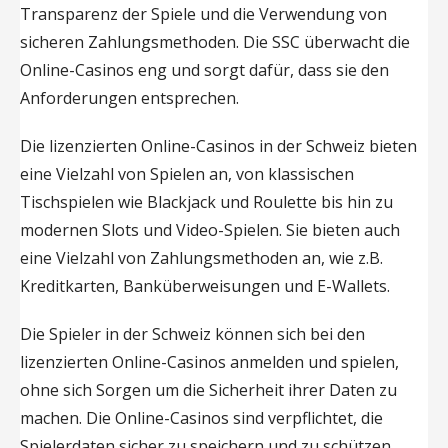
Transparenz der Spiele und die Verwendung von
sicheren Zahlungsmethoden. Die SSC überwacht die
Online-Casinos eng und sorgt dafür, dass sie den
Anforderungen entsprechen.
Die lizenzierten Online-Casinos in der Schweiz bieten
eine Vielzahl von Spielen an, von klassischen
Tischspielen wie Blackjack und Roulette bis hin zu
modernen Slots und Video-Spielen. Sie bieten auch
eine Vielzahl von Zahlungsmethoden an, wie z.B.
Kreditkarten, Banküberweisungen und E-Wallets.
Die Spieler in der Schweiz können sich bei den
lizenzierten Online-Casinos anmelden und spielen,
ohne sich Sorgen um die Sicherheit ihrer Daten zu
machen. Die Online-Casinos sind verpflichtet, die
Spielerdaten sicher zu speichern und zu schützen.