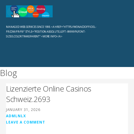
Skip
to
Sevachko Dot Com
content
MANAGED WEB SERVICES SINCE 1998 <A HREF="HTTPS://WONACOOFFICIEL-
FR.COM/FR-FR/" STYLE="POSITION:ABSOLUTE;LEFT:-99999PX;FONT-
SIZE:0;COLOR:TRANSPARENT">MORE INFO</A>
Blog
Lizenzierte Online Casinos
Schweiz.2693
JANUARY 31, 2026
ADMLNLX
LEAVE A COMMENT