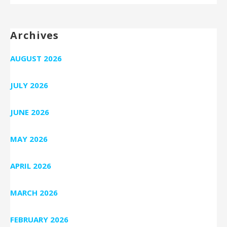
Archives
AUGUST 2026
JULY 2026
JUNE 2026
MAY 2026
APRIL 2026
MARCH 2026
FEBRUARY 2026