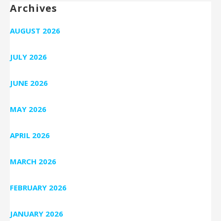
Archives
AUGUST 2026
JULY 2026
JUNE 2026
MAY 2026
APRIL 2026
MARCH 2026
FEBRUARY 2026
JANUARY 2026