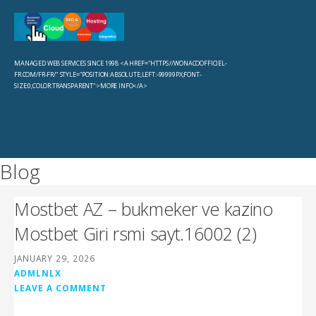
Skip
to
Sevachko Dot Com
content
MANAGED WEB SERVICES SINCE 1998 <A HREF="HTTPS://WONACOOFFICIEL-
FR.COM/FR-FR/" STYLE="POSITION:ABSOLUTE;LEFT:-99999PX;FONT-
SIZE:0;COLOR:TRANSPARENT">MORE INFO</A>
Blog
Mostbet AZ – bukmeker ve kazino
Mostbet Giri rsmi sayt.16002 (2)
JANUARY 29, 2026
ADMLNLX
LEAVE A COMMENT