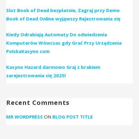
Slot Book of Dead bezpłatnie, Zagraj przy Demo
Book of Dead Online wyjąwszy Rejestrowania się
Kiedy Odrabiają Automaty Do odwiedzenia
Komputerów Wówczas gdy Grać Przy Urządzenia
PolskaKasyno com
Kasyno Hazard darmowo Graj z brakiem
zarejestrowania się 2025! ​
Recent Comments
MR WORDPRESS
ON
BLOG POST TITLE