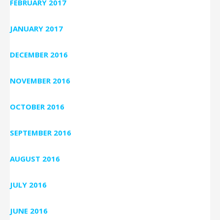
FEBRUARY 2017
JANUARY 2017
DECEMBER 2016
NOVEMBER 2016
OCTOBER 2016
SEPTEMBER 2016
AUGUST 2016
JULY 2016
JUNE 2016