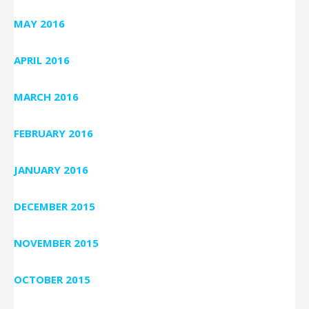
MAY 2016
APRIL 2016
MARCH 2016
FEBRUARY 2016
JANUARY 2016
DECEMBER 2015
NOVEMBER 2015
OCTOBER 2015