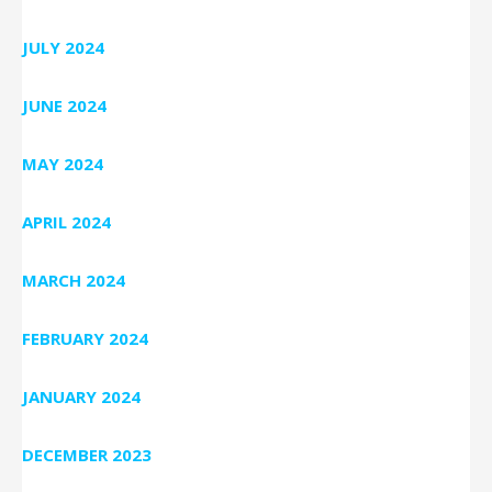
JULY 2024
JUNE 2024
MAY 2024
APRIL 2024
MARCH 2024
FEBRUARY 2024
JANUARY 2024
DECEMBER 2023