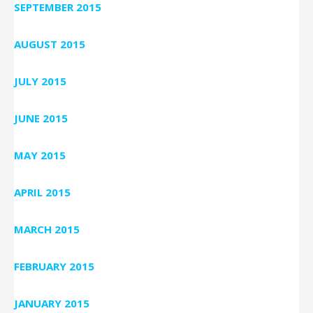
SEPTEMBER 2015
AUGUST 2015
JULY 2015
JUNE 2015
MAY 2015
APRIL 2015
MARCH 2015
FEBRUARY 2015
JANUARY 2015