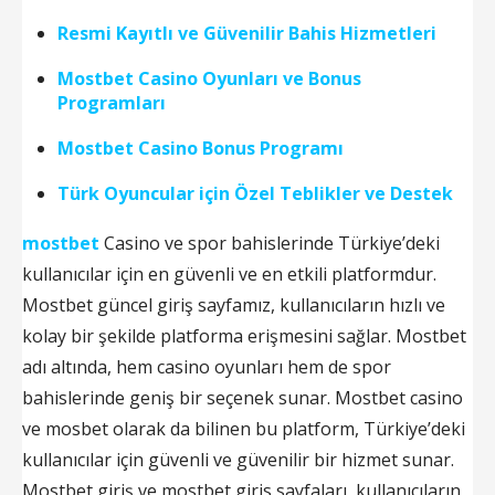
Resmi Kayıtlı ve Güvenilir Bahis Hizmetleri
Mostbet Casino Oyunları ve Bonus
Programları
Mostbet Casino Bonus Programı
Türk Oyuncular için Özel Teblikler ve Destek
mostbet
Casino ve spor bahislerinde Türkiye’deki
kullanıcılar için en güvenli ve en etkili platformdur.
Mostbet güncel giriş sayfamız, kullanıcıların hızlı ve
kolay bir şekilde platforma erişmesini sağlar. Mostbet
adı altında, hem casino oyunları hem de spor
bahislerinde geniş bir seçenek sunar. Mostbet casino
ve mosbet olarak da bilinen bu platform, Türkiye’deki
kullanıcılar için güvenli ve güvenilir bir hizmet sunar.
Mostbet giriş ve mostbet giris sayfaları, kullanıcıların