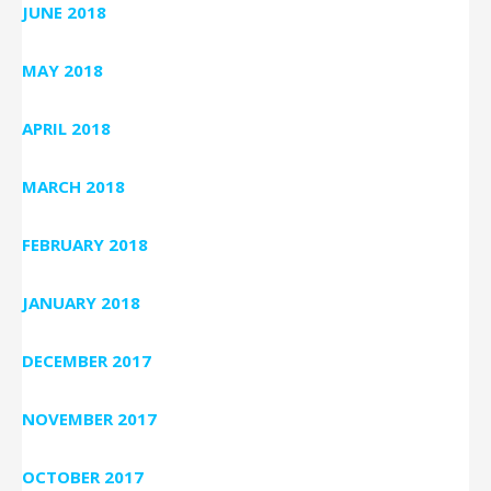
JUNE 2018
MAY 2018
APRIL 2018
MARCH 2018
FEBRUARY 2018
JANUARY 2018
DECEMBER 2017
NOVEMBER 2017
OCTOBER 2017