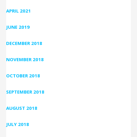
APRIL 2021
JUNE 2019
DECEMBER 2018
NOVEMBER 2018
OCTOBER 2018
SEPTEMBER 2018
AUGUST 2018
JULY 2018