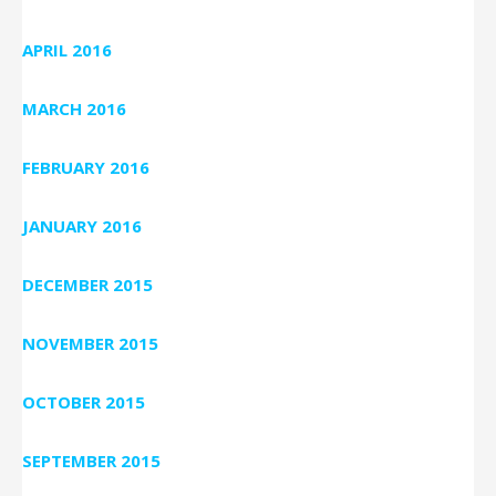
APRIL 2016
MARCH 2016
FEBRUARY 2016
JANUARY 2016
DECEMBER 2015
NOVEMBER 2015
OCTOBER 2015
SEPTEMBER 2015