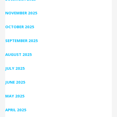
NOVEMBER 2025
OCTOBER 2025
SEPTEMBER 2025
AUGUST 2025
JULY 2025
JUNE 2025
MAY 2025
APRIL 2025