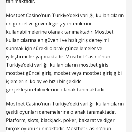
tanımaktadır.
Mostbet Casino’nun Türkiye’deki varlığı, kullanıcıların
en güncel ve güvenli giriş yöntemlerini
kullanabilmelerine olanak tanımaktadır. Mostbet,
kullanıcılarına en güvenli ve hızlı giriş deneyimi
sunmak için sürekli olarak güncellemeler ve
iyileştirmeler yapmaktadır. Mostbet Casino’nun
Türkiye’deki varlığı, kullanıcıların mostbet giris,
mostbet güncel giriş, mosbet veya mostbet giriş gibi
işlemlerini kolay ve hızlı bir şekilde
gerçekleştirebilmelerine olanak tanımaktadır.
Mostbet Casino’nun Türkiye’deki varlığı, kullanıcıların
çeşitli oyunları denemelerine olanak tanımaktadır.
Platform, slots, blackjack, poker, bakarat ve diğer
birçok oyunu sunmaktadır. Mostbet Casino’nun