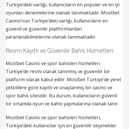
Türkiye’deki varlığı, kullanıcıların en popüler ve en iyi
oyunları denemelerine olanak tanımaktadır. Mostbet
Casino’nun Türkiye’deki varlığı, kullanıcıların en
güvenli ve güvenilir platformlardan
yararlanabilmelerine olanak tanımaktadır.
Resmi Kayıtlı ve Güvenilir Bahis Hizmetleri
Mostbet Casino ve spor bahisleri hizmetleri
Türkiye’de resmi olarak tanınmış ve güvenilir bir
platform olarak kabul edilir. Mostbet Türkiye’de yerel
yetkililere göre kayıtlı ve onaylanmış bir casino ve
spor bahis sitesidir. Bu durum, kullanıcıların güvenli
bir ortamda oyun ve bahis yapmalarına olanak tanır.
Mostbet Casino ve spor bahisleri hizmetleri,
Türkiye’deki kullanıcılar için en güvenilir seçenekler