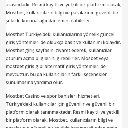
arasındadır. Resmi kayıtlı ve yetkili bir platform olarak,
Mostbet, kullanıcıların bilgi ve paralarının güvenli bir
şekilde korunacağından emin olabilirler.
Mostbet Türkiye’deki kullanıcılarına yönelik güncel
giriş yöntemleri de oldukça basit ve kullanımı kolaydır.
Mostbet giriş sayfasını ziyaret ederek, kullanıcılar
oturum açma bilgilerini girebilirler. Mosbet veya
mostbet giris gibi alternatif giriş yöntemleri de
mevcuttur, bu da kullanıcıların farklı seçenekler
sunulmasına yardımcı olur.
Mostbet Casino ve spor bahisleri hizmetleri,
Türkiye’deki kullanıcılar için güvenilir ve güvenli bir
platform olarak tanınmaktadır. Resmi kayıtlı ve yetkili
bir platform olarak, Mostbet, kullanıcıların bilgi ve
paralarının güvenli bir şekilde korunacağından emin