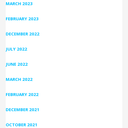
MARCH 2023
FEBRUARY 2023
DECEMBER 2022
JULY 2022
JUNE 2022
MARCH 2022
FEBRUARY 2022
DECEMBER 2021
OCTOBER 2021