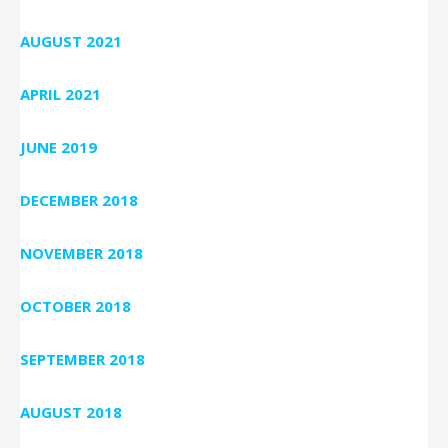
AUGUST 2021
APRIL 2021
JUNE 2019
DECEMBER 2018
NOVEMBER 2018
OCTOBER 2018
SEPTEMBER 2018
AUGUST 2018