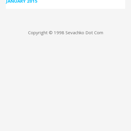
JANUARY 2015
Copyright © 1998 Sevachko Dot Com