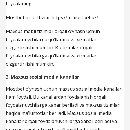
foydalaning:
Mostbet mobil tizim: https://m.mostbet.uz/
Maxsus mobil tizimlar orqali o’ynash uchun
foydalanuvchilarga qo’llanma va xizmatlar
o’zgartirilishi mumkin. Bu tizimlar orqali
foydalanuvchilarga qo’llanma va xizmatlar
o’zgartirilishi mumkin.
3. Maxsus sosial media kanallar
Mostbet o’ynash uchun maxsus sosial media kanallar
ham foydali. Bu kanallardan foydalanish orqali
foydalanuvchilarga xabar beriladi va maxsus tizimlar
haqida ma’lumotlar beriladi. Maxsus sosial media
kanallar orqali foydalanuvchilarga xabar beriladi va
maxsus tizimlar haqida ma’lumotlar beriladi.