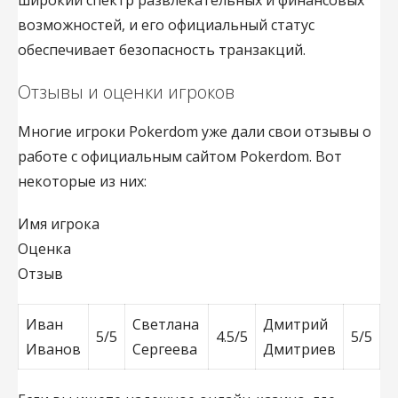
возможностей, и его официальный статус
обеспечивает безопасность транзакций.
Отзывы и оценки игроков
Многие игроки Pokerdom уже дали свои отзывы о
работе с официальным сайтом Pokerdom. Вот
некоторые из них:
Имя игрока
Оценка
Отзыв
Иван
Светлана
Дмитрий
5/5
4.5/5
5/5
Иванов
Сергеева
Дмитриев