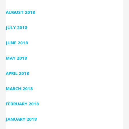
AUGUST 2018
JULY 2018
JUNE 2018
MAY 2018
APRIL 2018
MARCH 2018
FEBRUARY 2018
JANUARY 2018