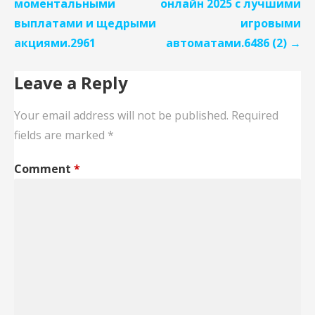
navigation
моментальными
онлайн 2025 с лучшими
выплатами и щедрыми
игровыми
акциями.2961
автоматами.6486 (2) →
Leave a Reply
Your email address will not be published.
Required
fields are marked
*
Comment
*