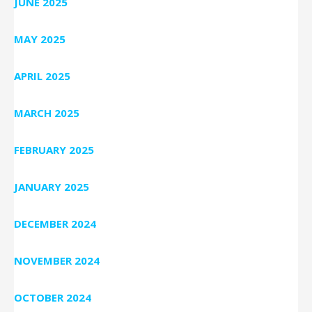
JUNE 2025
MAY 2025
APRIL 2025
MARCH 2025
FEBRUARY 2025
JANUARY 2025
DECEMBER 2024
NOVEMBER 2024
OCTOBER 2024