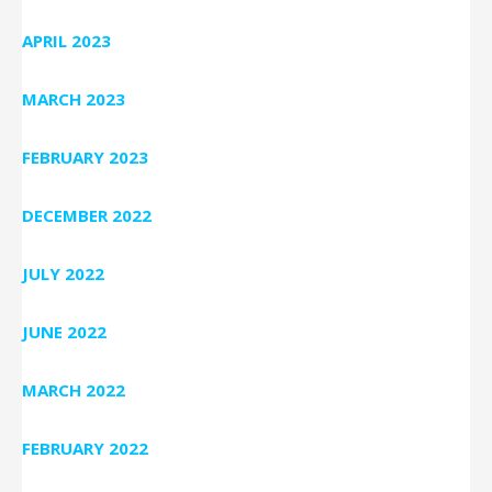
APRIL 2023
MARCH 2023
FEBRUARY 2023
DECEMBER 2022
JULY 2022
JUNE 2022
MARCH 2022
FEBRUARY 2022