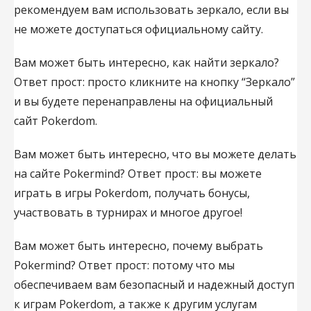
рекомендуем вам использовать зеркало, если вы
не можете доступаться официальному сайту.
Вам может быть интересно, как найти зеркало?
Ответ прост: просто кликните на кнопку “Зеркало”
и вы будете перенаправлены на официальный
сайт Pokerdom.
Вам может быть интересно, что вы можете делать
на сайте Pokermind? Ответ прост: вы можете
играть в игры Pokerdom, получать бонусы,
участвовать в турнирах и многое другое!
Вам может быть интересно, почему выбрать
Pokermind? Ответ прост: потому что мы
обеспечиваем вам безопасный и надежный доступ
к играм Pokerdom, а также к другим услугам