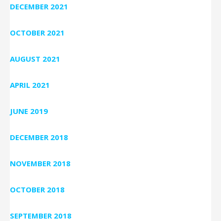
DECEMBER 2021
OCTOBER 2021
AUGUST 2021
APRIL 2021
JUNE 2019
DECEMBER 2018
NOVEMBER 2018
OCTOBER 2018
SEPTEMBER 2018