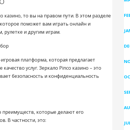
о
FE
 казино, то вы на правом пути. В этом разделе
 которое поможет вам играть онлайн и
JA
, рулетке и другим играм.
ыбор
DE
н-игровая платформа, которая предлагает
NO
качество услуг. Зеркало Pinco казино – это
вает безопасность и конфиденциальность
OC
SE
AU
о преимуществ, которые делают его
. В частности, это:
JU