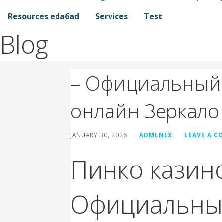
Resources eda6ad
Services
Test
Blog
– Официальный 
онлайн Зеркало 
JANUARY 30, 2026
ADMLNLX
LEAVE A 
Пинко казин
Официальный