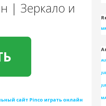
н | Зеркало и
R
MR
A
ТЬ
AU
JU
JU
MA
ьный сайт Pinco играть онлайн