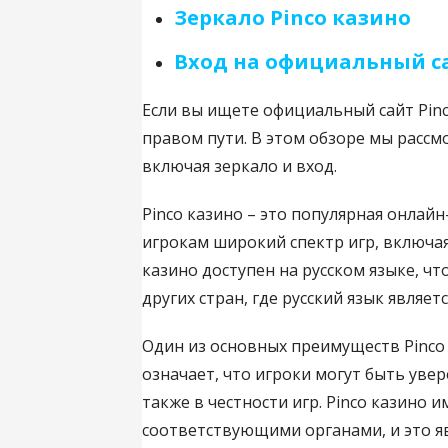
Зеркало Pinco казино
Вход на официальный са
Если вы ищете официальный сайт Pinc
правом пути. В этом обзоре мы рассм
включая зеркало и вход.
Pinco казино – это популярная онлай
игрокам широкий спектр игр, включая 
казино доступен на русском языке, чт
других стран, где русский язык являе
Один из основных преимуществ Pinco 
означает, что игроки могут быть увер
также в честности игр. Pinco казино 
соответствующими органами, и это яв