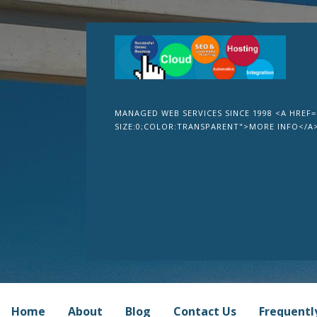
Skip
to
content
Sevachko Dot C
MANAGED WEB SERVICES SINCE 1998 <A HREF=
SIZE:0;COLOR:TRANSPARENT">MORE INFO</A
Home
About
Blog
Contact Us
Frequentl