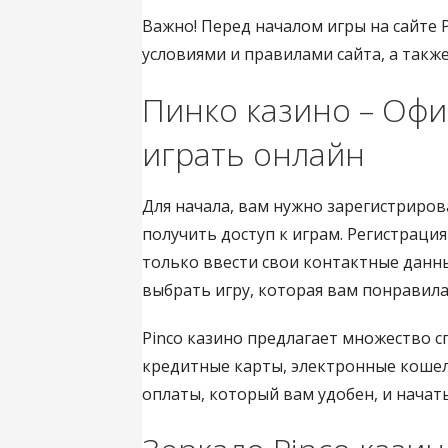
Важно! Перед началом игры на сайте P
условиями и правилами сайта, а такж
Пинко казино – Офи
играть онлайн
Для начала, вам нужно зарегистриров
получить доступ к играм. Регистраци
только ввести свои контактные данн
выбрать игру, которая вам понравилас
Pinco казино предлагает множество 
кредитные карты, электронные кошел
оплаты, который вам удобен, и начать