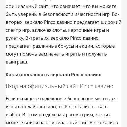
официальный сайт, что означает, что вы можете
быть уверены в безопасности и честности игр. Во-
вторых, зеркало Pinco казино предлагает широкий
спектр игр, включая слоты, карточные игры и
рулетку. В-третьих, зеркало Pinco казино
предлагает различные бонусы и акции, которые
могут помочь вам начать играть и получать
выигрыш.
Как использовать зеркало Pinco казино
Вход на официальный сайт Pinco казино
Если вы ищете надежное и безопасное место для
игры в онлайн-казино, то Pinco казино – ваш
выбор. В этом разделе мы рассмотрим, как вы
можете войти на официальный сайт Pinco казино