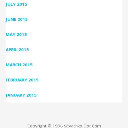
JULY 2015
JUNE 2015
MAY 2015
APRIL 2015
MARCH 2015
FEBRUARY 2015
JANUARY 2015
Copyright © 1998 Sevachko Dot Com