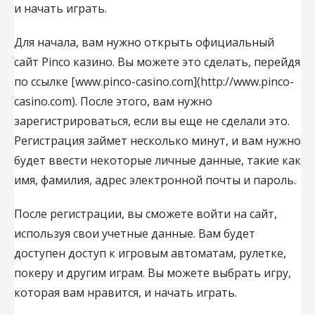
и начать играть.
Для начала, вам нужно открыть официальный
сайт Pinco казино. Вы можете это сделать, перейдя
по ссылке [www.pinco-casino.com](http://www.pinco-
casino.com). После этого, вам нужно
зарегистрироваться, если вы еще не сделали это.
Регистрация займет несколько минут, и вам нужно
будет ввести некоторые личные данные, такие как
имя, фамилия, адрес электронной почты и пароль.
После регистрации, вы сможете войти на сайт,
используя свои учетные данные. Вам будет
доступен доступ к игровым автоматам, рулетке,
покеру и другим играм. Вы можете выбрать игру,
которая вам нравится, и начать играть.