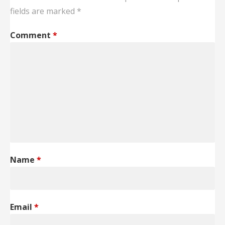
fields are marked
*
Comment
*
Name
*
Email
*