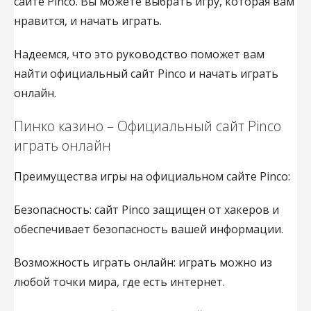
сайте Pinco. Вы можете выбрать игру, которая вам
нравится, и начать играть.
Надеемся, что это руководство поможет вам
найти официальный сайт Pinco и начать играть
онлайн.
Пинко казино – Официальный сайт Pinco
играть онлайн
Преимущества игры на официальном сайте Pinco:
Безопасность: сайт Pinco защищен от хакеров и
обеспечивает безопасность вашей информации.
Возможность играть онлайн: играть можно из
любой точки мира, где есть интернет.