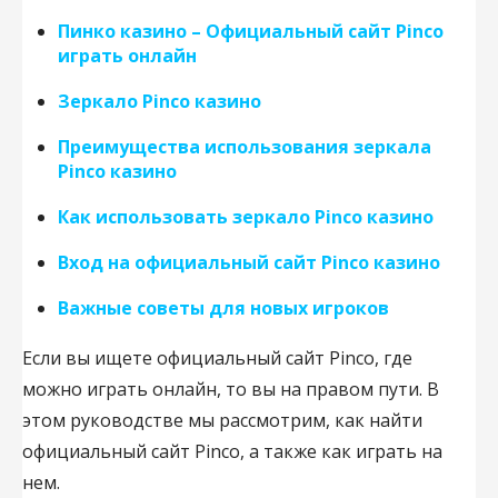
Пинко казино – Официальный сайт Pinco
играть онлайн
Зеркало Pinco казино
Преимущества использования зеркала
Pinco казино
Как использовать зеркало Pinco казино
Вход на официальный сайт Pinco казино
Важные советы для новых игроков
Если вы ищете официальный сайт Pinco, где
можно играть онлайн, то вы на правом пути. В
этом руководстве мы рассмотрим, как найти
официальный сайт Pinco, а также как играть на
нем.