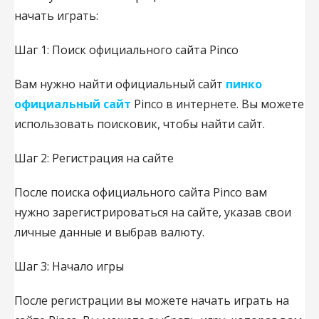
начать играть:
Шаг 1: Поиск официального сайта Pinco
Вам нужно найти официальный сайт
пинко
официальный сайт
Pinco в интернете. Вы можете
использовать поисковик, чтобы найти сайт.
Шаг 2: Регистрация на сайте
После поиска официального сайта Pinco вам
нужно зарегистрироваться на сайте, указав свои
личные данные и выбрав валюту.
Шаг 3: Начало игры
После регистрации вы можете начать играть на