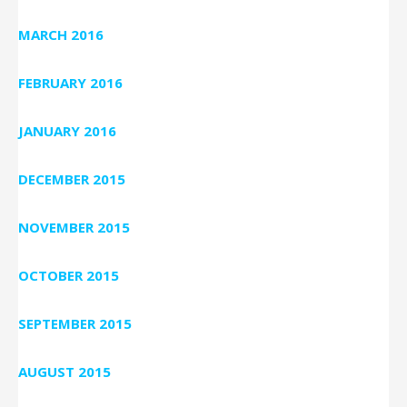
MARCH 2016
FEBRUARY 2016
JANUARY 2016
DECEMBER 2015
NOVEMBER 2015
OCTOBER 2015
SEPTEMBER 2015
AUGUST 2015