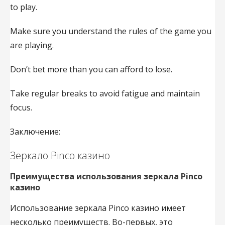
to play.
Make sure you understand the rules of the game you
are playing.
Don’t bet more than you can afford to lose.
Take regular breaks to avoid fatigue and maintain
focus.
Заключение:
Зеркало Pinco казино
Преимущества использования зеркала Pinco
казино
Использование зеркала Pinco казино имеет
несколько преимуществ. Во-первых, это