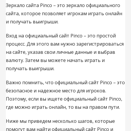
Зеркало сайта Pinco – это зеркало официального
сайта, которое позволяет игрокам играть онлайн
и получать выигрыши.
Вход на официальный сайт Pinco – это простой
процесс. Для этого вам нужно зарегистрироваться
на сайте, указав свои личные данные и выбрав
валюту. Затем вы можете начать играть и
получать выигрыши.
Важно помнить, что официальный сайт Pinco – это
безопасное и надежное место для игроков.
Поэтому, если вы ищете официальный сайт Pinco,
где можно играть онлайн, то вы на правом пути.
Ниже мы приведем несколько шагов, которые
помогут вам найти официальный сайт Pinco и