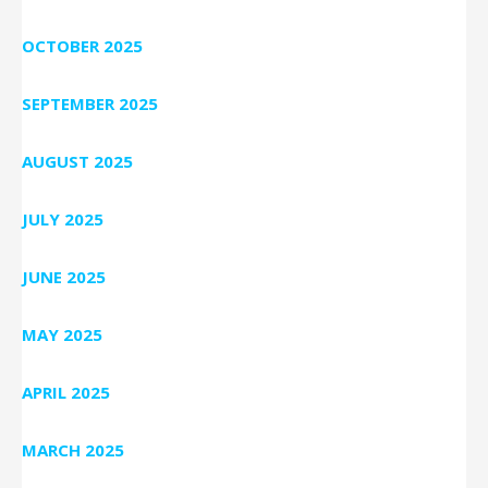
OCTOBER 2025
SEPTEMBER 2025
AUGUST 2025
JULY 2025
JUNE 2025
MAY 2025
APRIL 2025
MARCH 2025