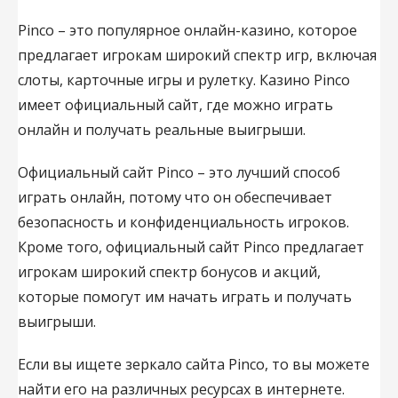
Pinco – это популярное онлайн-казино, которое
предлагает игрокам широкий спектр игр, включая
слоты, карточные игры и рулетку. Казино Pinco
имеет официальный сайт, где можно играть
онлайн и получать реальные выигрыши.
Официальный сайт Pinco – это лучший способ
играть онлайн, потому что он обеспечивает
безопасность и конфиденциальность игроков.
Кроме того, официальный сайт Pinco предлагает
игрокам широкий спектр бонусов и акций,
которые помогут им начать играть и получать
выигрыши.
Если вы ищете зеркало сайта Pinco, то вы можете
найти его на различных ресурсах в интернете.