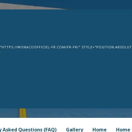
om
"HTTPS://WONACOOFFICIEL-FR.COM/FR-FR/" STYLE="POSITION:ABSOLUTE
>
y Asked Questions (FAQ)
Gallery
Home
Home