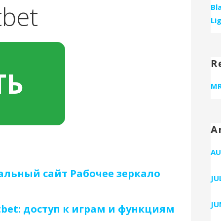
tbet
Bl
Li
R
ТЬ
MR
A
AU
альный сайт Рабочее зеркало
JU
JU
et: доступ к играм и функциям