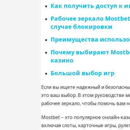
Как получить доступ к 
Рабочее зеркало Mostbet
случае блокировки
Преимущества использов
Почему выбирают Mostbe
казино
Большой выбор игр
Если вы ищете надежный и безопасный
это ваш выбор. В этом руководстве м
рабочее зеркало, чтобы помочь вам н
Mostbet – это популярное онлайн-каз
включая слоты, карточные игры, руле