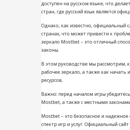
доступен на русском языке, что делае
стран, где русский язык является офи
Однако, как известно, официальный 
странах, что может привести к пробле
зеркало Mostbet – это отличный спос
законы.
В этом руководстве мы рассмотрим, к
рабочее зеркало, а также как начать
ресурсов.
Важно: перед началом игры убедитесь
Mostbet, а также с местными законам
Mostbet – это безопасное и надежное
спектр игр и услуг. Официальный сайт 