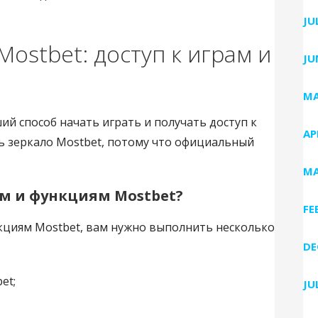
JU
ostbet: доступ к играм и
JU
MA
ий способ начать играть и получать доступ к
AP
ь зеркало Mostbet, потому что официальный
MA
ам и функциям Mostbet?
FE
нкциям Mostbet, вам нужно выполнить несколько
DE
et;
JU