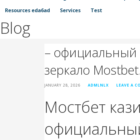
Resources eda6ad
Services
Test
Blog
– официальный 
зеркало Mostbet
JANUARY 28, 2026
ADMLNLX
LEAVE A 
Мостбет кази
официальный