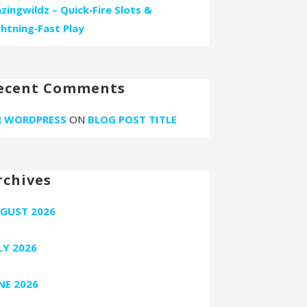
azingwildz – Quick‑Fire Slots &
ghtning‑Fast Play
ecent Comments
 WORDPRESS
ON
BLOG POST TITLE
rchives
GUST 2026
LY 2026
NE 2026