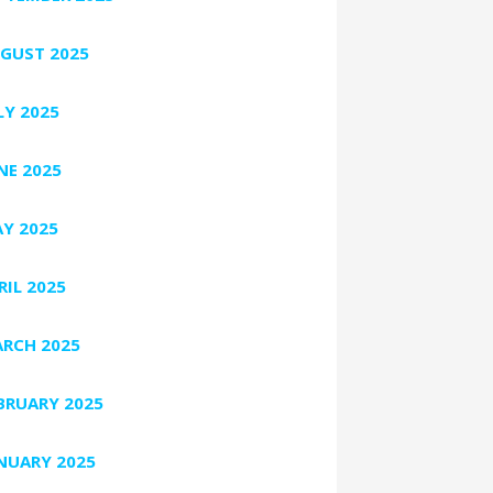
GUST 2025
LY 2025
NE 2025
Y 2025
RIL 2025
RCH 2025
BRUARY 2025
NUARY 2025