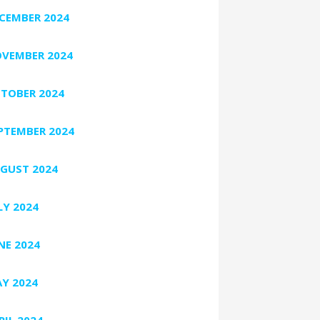
CEMBER 2024
VEMBER 2024
TOBER 2024
PTEMBER 2024
GUST 2024
LY 2024
NE 2024
Y 2024
RIL 2024