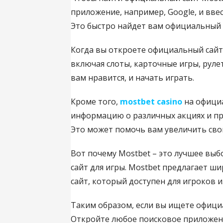
приложение, например, Google, и вве
Это быстро найдет вам официальный 
Когда вы откроете официальный сайт 
включая слоты, карточные игры, рулет
вам нравится, и начать играть.
Кроме того,
mostbet casino
на официа
информацию о различных акциях и пр
Это может помочь вам увеличить сво
Вот почему Mostbet – это лучшее вы
сайт для игры. Mostbet предлагает ши
сайт, который доступен для игроков и
Таким образом, если вы ищете официа
Откройте любое поисковое приложени