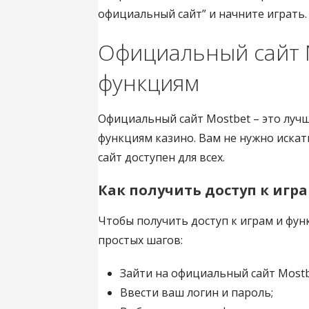
официальный сайт” и начните играть.
Официальный сайт M
функциям
Официальный сайт Mostbet – это лучш
функциям казино. Вам не нужно искат
сайт доступен для всех.
Как получить доступ к игр
Чтобы получить доступ к играм и фу
простых шагов:
Зайти на официальный сайт Mostb
Ввести ваш логин и пароль;