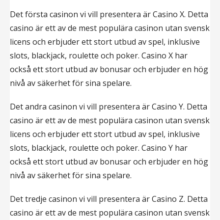
Det första casinon vi vill presentera är Casino X. Detta
casino är ett av de mest populära casinon utan svensk
licens och erbjuder ett stort utbud av spel, inklusive
slots, blackjack, roulette och poker. Casino X har
också ett stort utbud av bonusar och erbjuder en hög
nivå av säkerhet för sina spelare.
Det andra casinon vi vill presentera är Casino Y. Detta
casino är ett av de mest populära casinon utan svensk
licens och erbjuder ett stort utbud av spel, inklusive
slots, blackjack, roulette och poker. Casino Y har
också ett stort utbud av bonusar och erbjuder en hög
nivå av säkerhet för sina spelare.
Det tredje casinon vi vill presentera är Casino Z. Detta
casino är ett av de mest populära casinon utan svensk