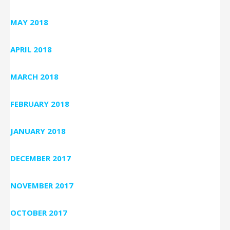
MAY 2018
APRIL 2018
MARCH 2018
FEBRUARY 2018
JANUARY 2018
DECEMBER 2017
NOVEMBER 2017
OCTOBER 2017