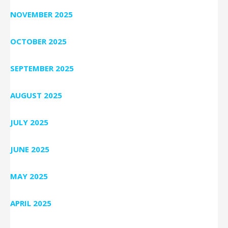
NOVEMBER 2025
OCTOBER 2025
SEPTEMBER 2025
AUGUST 2025
JULY 2025
JUNE 2025
MAY 2025
APRIL 2025