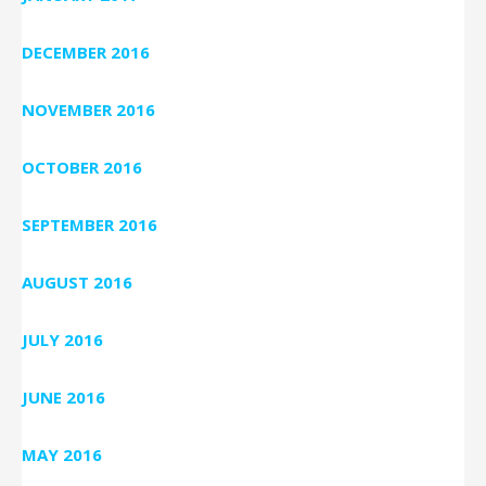
DECEMBER 2016
NOVEMBER 2016
OCTOBER 2016
SEPTEMBER 2016
AUGUST 2016
JULY 2016
JUNE 2016
MAY 2016