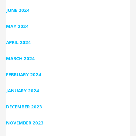
JUNE 2024
MAY 2024
APRIL 2024
MARCH 2024
FEBRUARY 2024
JANUARY 2024
DECEMBER 2023
NOVEMBER 2023