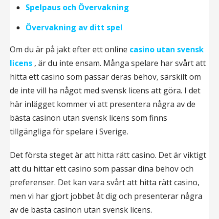
Spelpaus och Övervakning
Övervakning av ditt spel
Om du är på jakt efter ett online
casino utan svensk
licens
, är du inte ensam. Många spelare har svårt att
hitta ett casino som passar deras behov, särskilt om
de inte vill ha något med svensk licens att göra. I det
här inlägget kommer vi att presentera några av de
bästa casinon utan svensk licens som finns
tillgängliga för spelare i Sverige.
Det första steget är att hitta rätt casino. Det är viktigt
att du hittar ett casino som passar dina behov och
preferenser. Det kan vara svårt att hitta rätt casino,
men vi har gjort jobbet åt dig och presenterar några
av de bästa casinon utan svensk licens.