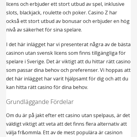
licens och erbjuder ett stort utbud av spel, inklusive
slots, blackjack, roulette och poker. Casino Z har
också ett stort utbud av bonusar och erbjuder en hög
nivå av säkerhet för sina spelare.
I det här inlägget har vi presenterat några av de bästa
casinon utan svensk licens som finns tillgängliga för
spelare i Sverige. Det är viktigt att du hittar rätt casino
som passar dina behov och preferenser. Vi hoppas att
det här inlägget har varit hjälpsamt för dig och att du
kan hitta rätt casino för dina behov.
Grundläggande Fördelar
Om du är på jakt efter ett casino utan spelpaus, är det
väldigt viktigt att veta att det finns flera alternativ att
välja fr&ommla. Ett av de mest populära är casinon