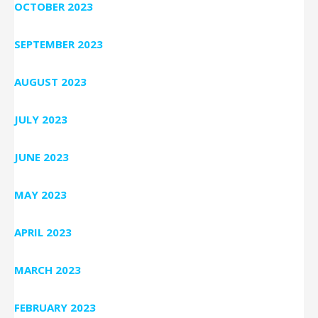
OCTOBER 2023
SEPTEMBER 2023
AUGUST 2023
JULY 2023
JUNE 2023
MAY 2023
APRIL 2023
MARCH 2023
FEBRUARY 2023