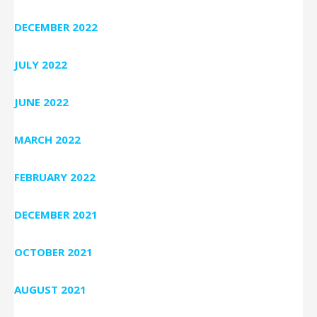
DECEMBER 2022
JULY 2022
JUNE 2022
MARCH 2022
FEBRUARY 2022
DECEMBER 2021
OCTOBER 2021
AUGUST 2021