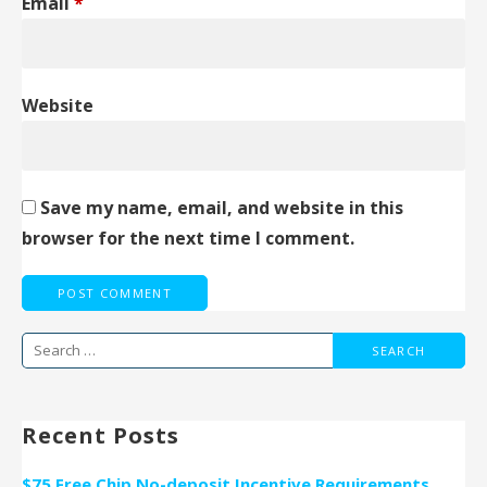
Email
*
Website
Save my name, email, and website in this
browser for the next time I comment.
Search
for:
Recent Posts
$75 Free Chip No-deposit Incentive Requirements