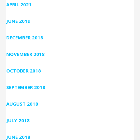
APRIL 2021
JUNE 2019
DECEMBER 2018
NOVEMBER 2018
OCTOBER 2018
SEPTEMBER 2018
AUGUST 2018
JULY 2018
JUNE 2018