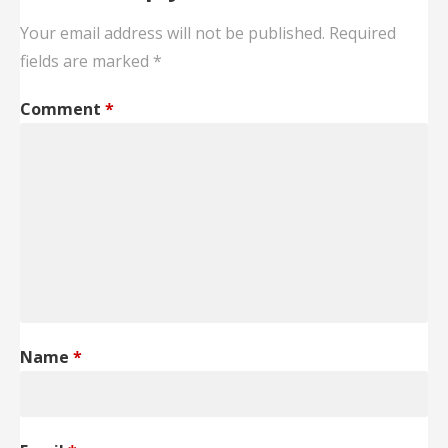
Your email address will not be published.
Required
fields are marked
*
Comment
*
Name
*