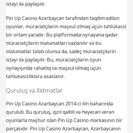
istəyi ilə paylaşılır.
Pin Up Casino Azərbaycan tərəfindən təqdim edilən
oyunlar, müraciətçilərin məşxul olmaq üçün təhlükəsiz
bir ortam yaradır. Bu platformada oynayana qədər
müraciətçilərin məlumatları saxlanılır və bu
məlumatlar tələb olunsa da, sadeç müraciətçilərin
istəyi ilə paylaşılır. Bu, müraciətçilərin oyun
oynayışında rahatlıq və məşxul olmaq üçün
təhlükəsizliklərə əsaslanır.
Quruluş və Xidmətlər
Pin Up Casino Azərbaycan 2014-ci ilin baharında
qurulub. Bu quruluş, qızıl qalbli və heyecan verən
oyunlarla məşhur olan Pin Up Casino markasının bir
parçasıdır. Pin Up Casino Azərbaycan, Azərbaycanın