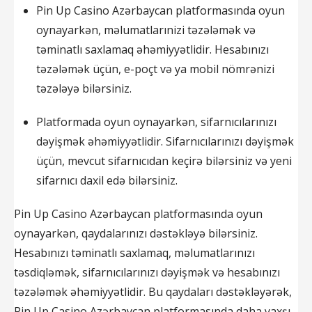
Pin Up Casino Azərbaycan platformasında oyun
oynayarkən, məlumatlarınizi təzələmək və
təminatlı saxlamaq əhəmiyyətlidir. Hesabınızı
təzələmək üçün, e-poçt və ya mobil nömrənizi
təzələyə bilərsiniz.
Platformada oyun oynayarkən, sifarnıcılarınızı
dəyişmək əhəmiyyətlidir. Sifarnıcılarınızı dəyişmək
üçün, mevcut sifarnıcıdan keçirə bilərsiniz və yeni
sifarnıcı daxil edə bilərsiniz.
Pin Up Casino Azərbaycan platformasında oyun
oynayarkən, qaydalarınızı dəstəkləyə bilərsiniz.
Hesabınızı təminatlı saxlamaq, məlumatlarınızı
təsdiqləmək, sifarnıcılarınızı dəyişmək və hesabınızı
təzələmək əhəmiyyətlidir. Bu qaydaları dəstəkləyərək,
Pin Up Casino Azərbaycan platformasında daha yaxşı