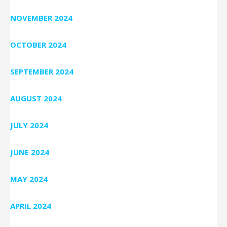
NOVEMBER 2024
OCTOBER 2024
SEPTEMBER 2024
AUGUST 2024
JULY 2024
JUNE 2024
MAY 2024
APRIL 2024