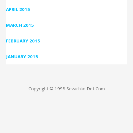
APRIL 2015
MARCH 2015
FEBRUARY 2015
JANUARY 2015
Copyright © 1998 Sevachko Dot Com