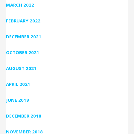
MARCH 2022
FEBRUARY 2022
DECEMBER 2021
OCTOBER 2021
AUGUST 2021
APRIL 2021
JUNE 2019
DECEMBER 2018
NOVEMBER 2018