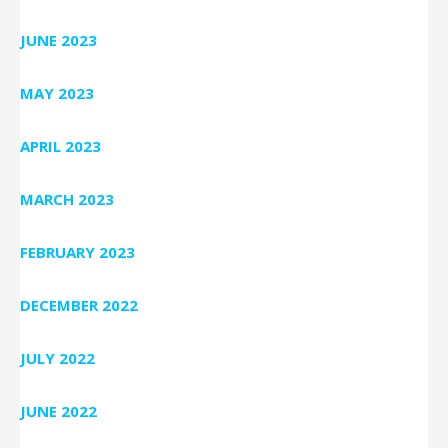
JUNE 2023
MAY 2023
APRIL 2023
MARCH 2023
FEBRUARY 2023
DECEMBER 2022
JULY 2022
JUNE 2022