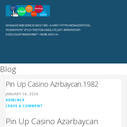
Skip
to
Sevachko Dot Com
content
MANAGED WEB SERVICES SINCE 1998 <A HREF="HTTPS://WONACOOFFICIEL-
FR.COM/FR-FR/" STYLE="POSITION:ABSOLUTE;LEFT:-99999PX;FONT-
SIZE:0;COLOR:TRANSPARENT">MORE INFO</A>
Blog
Pin Up Casino Azrbaycan.1982
JANUARY 14, 2026
ADMLNLX
LEAVE A COMMENT
Pin Up Casino Azərbaycan