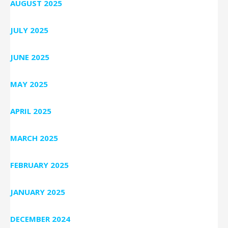
AUGUST 2025
JULY 2025
JUNE 2025
MAY 2025
APRIL 2025
MARCH 2025
FEBRUARY 2025
JANUARY 2025
DECEMBER 2024