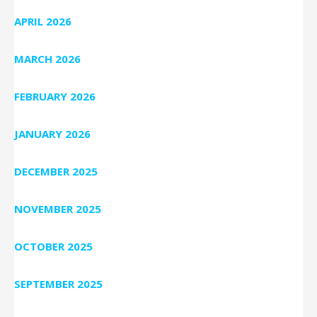
APRIL 2026
MARCH 2026
FEBRUARY 2026
JANUARY 2026
DECEMBER 2025
NOVEMBER 2025
OCTOBER 2025
SEPTEMBER 2025