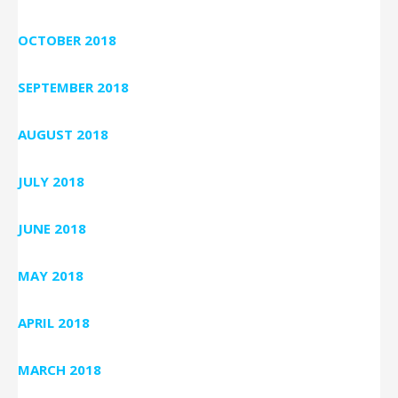
OCTOBER 2018
SEPTEMBER 2018
AUGUST 2018
JULY 2018
JUNE 2018
MAY 2018
APRIL 2018
MARCH 2018