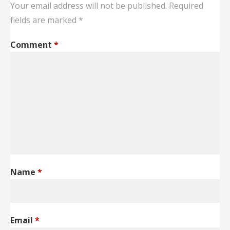
Your email address will not be published.
Required
fields are marked
*
Comment
*
Name
*
Email
*