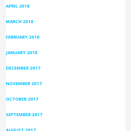
APRIL 2018
MARCH 2018
FEBRUARY 2018
JANUARY 2018
DECEMBER 2017
NOVEMBER 2017
OCTOBER 2017
SEPTEMBER 2017
AUGUST 2017