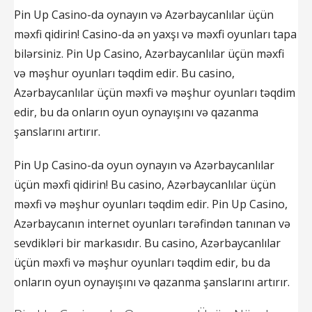
Pin Up Casino-da oynayın və Azərbaycanlılar üçün
məxfi qidirin! Casino-da ən yaxşı və məxfi oyunları tapa
bilərsiniz. Pin Up Casino, Azərbaycanlılar üçün məxfi
və məşhur oyunları təqdim edir. Bu casino,
Azərbaycanlılar üçün məxfi və məşhur oyunları təqdim
edir, bu da onların oyun oynayışını və qazanma
şanslarını artırır.
Pin Up Casino-da oyun oynayın və Azərbaycanlılar
üçün məxfi qidirin! Bu casino, Azərbaycanlılar üçün
məxfi və məşhur oyunları təqdim edir. Pin Up Casino,
Azərbaycanın internet oyunları tərəfindən tanınan və
sevdikləri bir markasıdır. Bu casino, Azərbaycanlılar
üçün məxfi və məşhur oyunları təqdim edir, bu da
onların oyun oynayışını və qazanma şanslarını artırır.