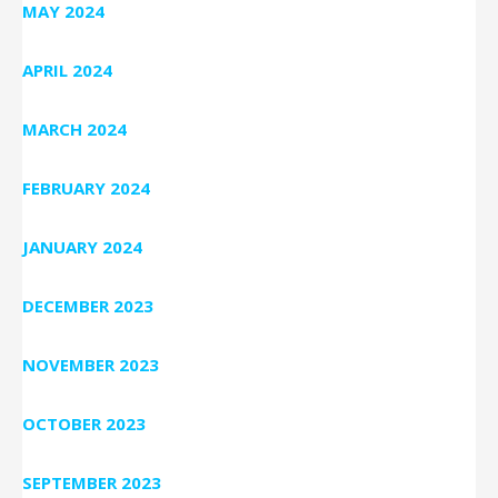
MAY 2024
APRIL 2024
MARCH 2024
FEBRUARY 2024
JANUARY 2024
DECEMBER 2023
NOVEMBER 2023
OCTOBER 2023
SEPTEMBER 2023