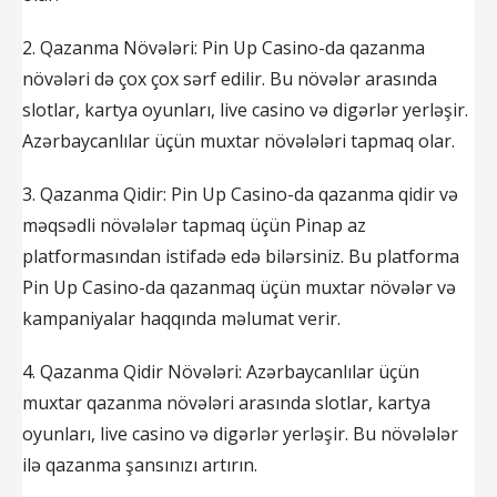
2. Qazanma Növələri: Pin Up Casino-da qazanma
növələri də çox çox sərf edilir. Bu növələr arasında
slotlar, kartya oyunları, live casino və digərlər yerləşir.
Azərbaycanlılar üçün muxtar növələləri tapmaq olar.
3. Qazanma Qidir: Pin Up Casino-da qazanma qidir və
məqsədli növələlər tapmaq üçün Pinap az
platformasından istifadə edə bilərsiniz. Bu platforma
Pin Up Casino-da qazanmaq üçün muxtar növələr və
kampaniyalar haqqında məlumat verir.
4. Qazanma Qidir Növələri: Azərbaycanlılar üçün
muxtar qazanma növələri arasında slotlar, kartya
oyunları, live casino və digərlər yerləşir. Bu növələlər
ilə qazanma şansınızı artırın.