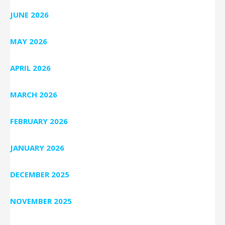
JUNE 2026
MAY 2026
APRIL 2026
MARCH 2026
FEBRUARY 2026
JANUARY 2026
DECEMBER 2025
NOVEMBER 2025