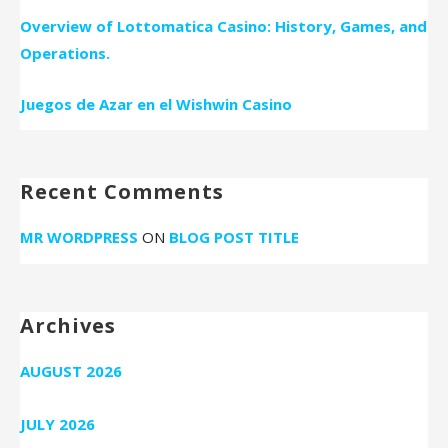
Overview of Lottomatica Casino: History, Games, and
Operations.
Juegos de Azar en el Wishwin Casino
Recent Comments
MR WORDPRESS
ON
BLOG POST TITLE
Archives
AUGUST 2026
JULY 2026