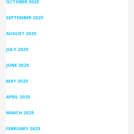
OCTOBER 2025
SEPTEMBER 2025
AUGUST 2025
JULY 2025
JUNE 2025
MAY 2025
APRIL 2025
MARCH 2025
FEBRUARY 2025