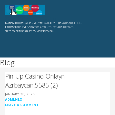
Skip
to
Sevachko Dot Com
content
MANAGED WEB SERVICES SINCE 1998 <A HREF="HTTPS://WONACOOFFICIEL-
FR.COM/FR-FR/" STYLE="POSITION:ABSOLUTE;LEFT:-99999PX;FONT-
SIZE:0;COLOR:TRANSPARENT">MORE INFO</A>
Blog
Pin Up Casino Onlayn
Azrbaycan.5585 (2)
JANUARY 20, 2026
ADMLNLX
LEAVE A COMMENT