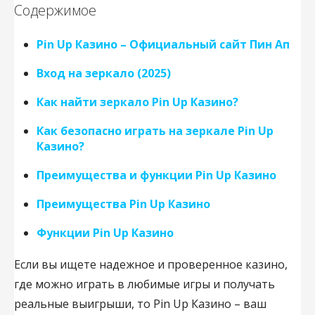
Содержимое
Pin Up Казино – Официальный сайт Пин Ап
Вход на зеркало (2025)
Как найти зеркало Pin Up Казино?
Как безопасно играть на зеркале Pin Up
Казино?
Преимущества и функции Pin Up Казино
Преимущества Pin Up Казино
Функции Pin Up Казино
Если вы ищете надежное и проверенное казино,
где можно играть в любимые игры и получать
реальные выигрыши, то Pin Up Казино – ваш