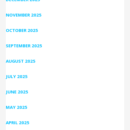
NOVEMBER 2025
OCTOBER 2025
SEPTEMBER 2025
AUGUST 2025
JULY 2025
JUNE 2025
MAY 2025
APRIL 2025