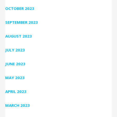
OCTOBER 2023
SEPTEMBER 2023
AUGUST 2023
JULY 2023
JUNE 2023
MAY 2023
APRIL 2023
MARCH 2023