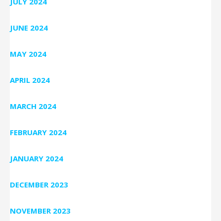
JULY 2024
JUNE 2024
MAY 2024
APRIL 2024
MARCH 2024
FEBRUARY 2024
JANUARY 2024
DECEMBER 2023
NOVEMBER 2023