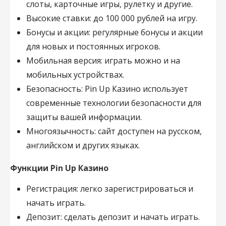
слоты, карточные игры, рулетку и другие.
Высокие ставки: до 100 000 рублей на игру.
Бонусы и акции: регулярные бонусы и акции
для новых и постоянных игроков.
Мобильная версия: играть можно и на
мобильных устройствах.
Безопасность: Pin Up Казино использует
современные технологии безопасности для
защиты вашей информации.
Многоязычность: сайт доступен на русском,
английском и других языках.
Функции Pin Up Казино
Регистрация: легко зарегистрироваться и
начать играть.
Депозит: сделать депозит и начать играть.