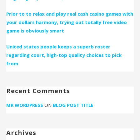
Prior to to relax and play real cash casino games with
your dollars harmony, trying out totally free video
game is obviously smart
United states people keeps a superb roster
regarding court, high-top quality choices to pick
from
Recent Comments
MR WORDPRESS
ON
BLOG POST TITLE
Archives