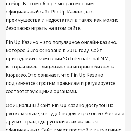
выбор. В этом обзоре мы рассмотрим
официальный сайт Pin Up Казино, его
преимущества и недостатки, а также как можно
безопасно играть на этом сайте.
Pin Up Казино – это популярное онлайн-казино,
которое было основано в 2016 году. Сайт
принадлежит компании SG International N.V.,
которая имеет лицензию на игорный бизнес в
Кюрасао. Это означает, что Pin Up Казино
подчиняется строгим правилам и регулируется
соответствующими органами.
Официальный сайт Pin Up Казино доступен на
русском языке, что удобно для игроков из России и
других стран, где русский язык является
официальным. Сайт имеет простой и интуитивно