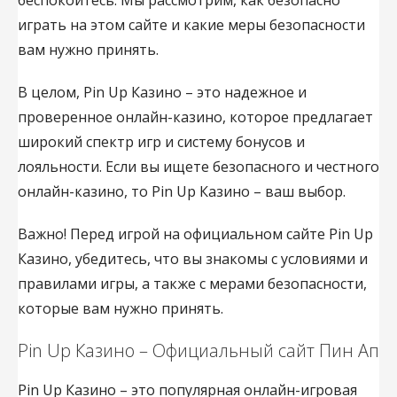
играть на этом сайте и какие меры безопасности
вам нужно принять.
В целом, Pin Up Казино – это надежное и
проверенное онлайн-казино, которое предлагает
широкий спектр игр и систему бонусов и
лояльности. Если вы ищете безопасного и честного
онлайн-казино, то Pin Up Казино – ваш выбор.
Важно! Перед игрой на официальном сайте Pin Up
Казино, убедитесь, что вы знакомы с условиями и
правилами игры, а также с мерами безопасности,
которые вам нужно принять.
Pin Up Казино – Официальный сайт Пин Ап
Pin Up Казино – это популярная онлайн-игровая