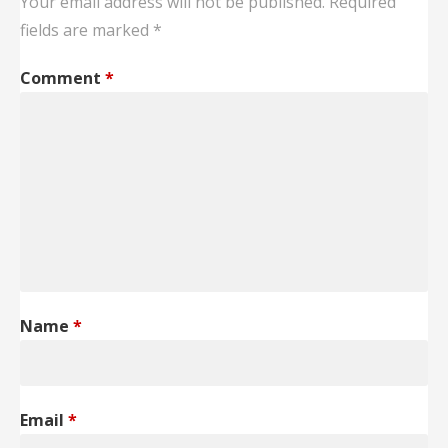
Your email address will not be published.
Required
fields are marked
*
Comment
*
Name
*
Email
*