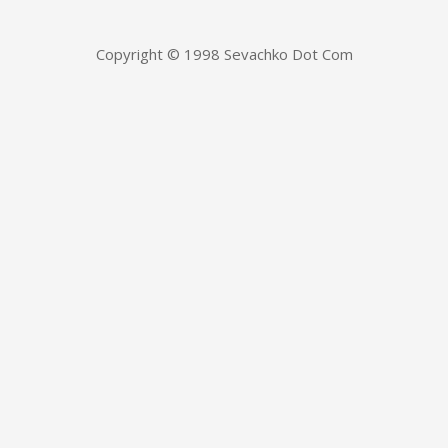
Copyright © 1998 Sevachko Dot Com