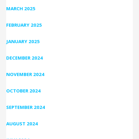
MARCH 2025
FEBRUARY 2025
JANUARY 2025
DECEMBER 2024
NOVEMBER 2024
OCTOBER 2024
SEPTEMBER 2024
AUGUST 2024