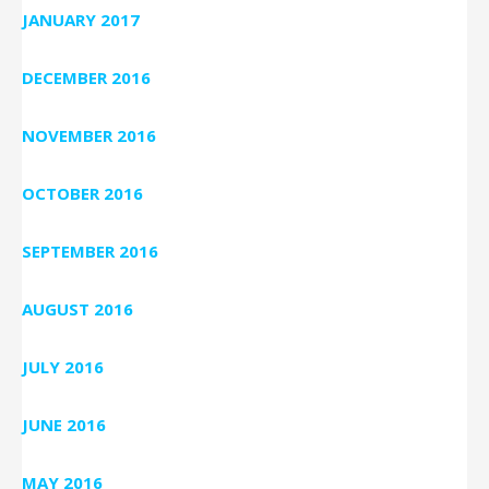
JANUARY 2017
DECEMBER 2016
NOVEMBER 2016
OCTOBER 2016
SEPTEMBER 2016
AUGUST 2016
JULY 2016
JUNE 2016
MAY 2016