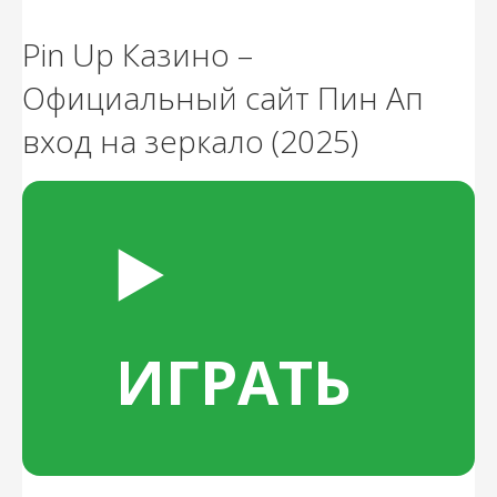
Pin Up Казино –
Официальный сайт Пин Ап
вход на зеркало (2025)
▶️
ИГРАТЬ