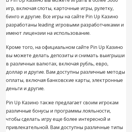
игр, включая слоты, карточные игры, рулетку,
бинго и другие. Все игры на сайте Pin Up Казино
разработаны leading игровыми разработчиками и
имеют лицензии на использование.
Кроме того, на официальном сайте Pin Up Казино
вы можете делать депозиты и снимать выигрыши
в различных валютах, включая рубль, евро,
доллар и другие. Вам доступны различные методы
оплаты, включая банковские карты, электронные
деньги и другие.
Pin Up Казино также предлагает своим игрокам
различные бонусы и программы лояльности,
чтобы сделать игру еще более интересной и
привлекательной. Вам доступны различные типы