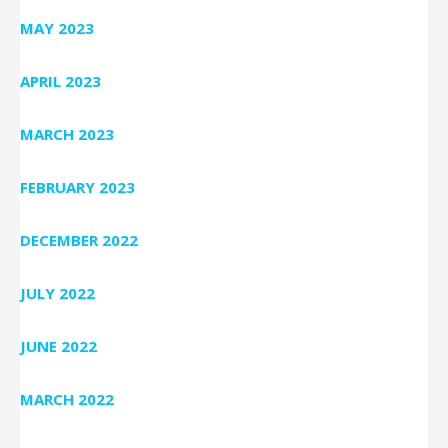
MAY 2023
APRIL 2023
MARCH 2023
FEBRUARY 2023
DECEMBER 2022
JULY 2022
JUNE 2022
MARCH 2022