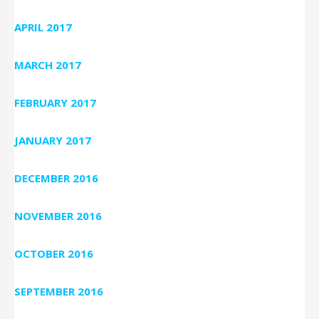
APRIL 2017
MARCH 2017
FEBRUARY 2017
JANUARY 2017
DECEMBER 2016
NOVEMBER 2016
OCTOBER 2016
SEPTEMBER 2016