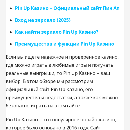
Pin Up Казино – Официальный сайт Пин Ап
Вход на зеркало (2025)
Как найти зеркало Pin Up Казино?
Преимущества и функции Pin Up Казино
Если вы ищете надежное и проверенное казино,
где можно играть в любимые игры и получать
реальные выигрыши, то Pin Up Казино – ваш
выбор. В этом обзоре мы рассмотрим
официальный сайт Pin Up Казино, его
преимущества и недостатки, а также как можно
безопасно играть на этом сайте.
Pin Up Казино – это популярное онлайн-казино,
которое было основано в 2016 году. Сайт