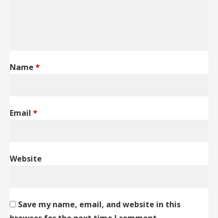
Name
*
Email
*
Website
Save my name, email, and website in this
browser for the next time I comment.