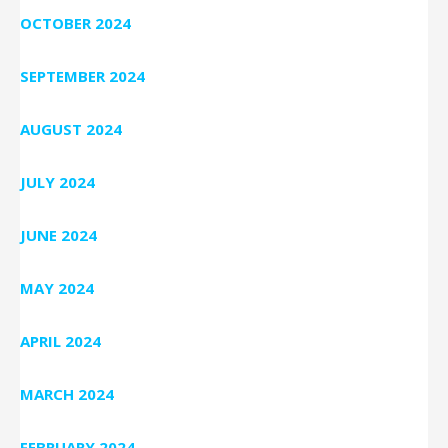
OCTOBER 2024
SEPTEMBER 2024
AUGUST 2024
JULY 2024
JUNE 2024
MAY 2024
APRIL 2024
MARCH 2024
FEBRUARY 2024