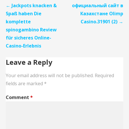
Post
← Jackpots knacken &
официальный сайт в
navigation
Spaß haben Die
Казахстане Olimp
komplette
Casino.31901 (2) →
spinogambino Review
für sicheres Online-
Casino-Erlebnis
Leave a Reply
Your email address will not be published.
Required
fields are marked
*
Comment
*