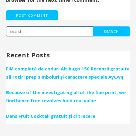
Search
for:
Recent Posts
Filă completă de coduri Alt hugo 150 Recenzii gratuite
să rotiri prep simboluri și caractere speciale Αγωγή
Because of the investigating all of the fine print, we
find hence free revolves hold real value
Dans Fruit Cocktail gratuit și ci trecere