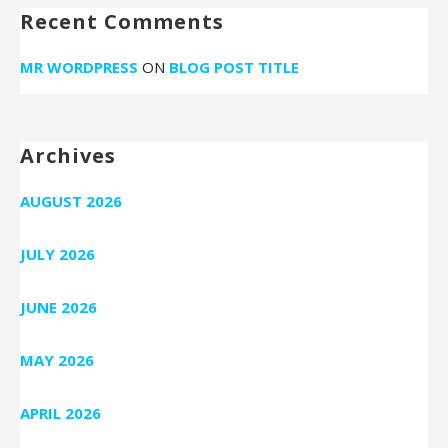
Recent Comments
MR WORDPRESS
ON
BLOG POST TITLE
Archives
AUGUST 2026
JULY 2026
JUNE 2026
MAY 2026
APRIL 2026