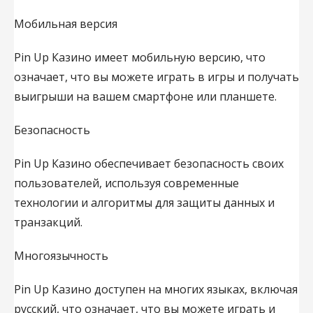
Мобильная версия
Pin Up Казино имеет мобильную версию, что
означает, что вы можете играть в игры и получать
выигрыши на вашем смартфоне или планшете.
Безопасность
Pin Up Казино обеспечивает безопасность своих
пользователей, используя современные
технологии и алгоритмы для защиты данных и
транзакций.
Многоязычность
Pin Up Казино доступен на многих языках, включая
русский, что означает, что вы можете играть и