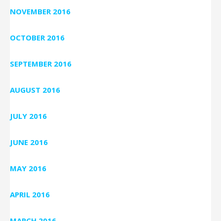
NOVEMBER 2016
OCTOBER 2016
SEPTEMBER 2016
AUGUST 2016
JULY 2016
JUNE 2016
MAY 2016
APRIL 2016
MARCH 2016