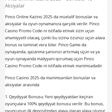
Aksiyalar
Pinco Online Kazino 2025-da müxtəlif bonuslar və
aksiyalar ilə oyun oynamanıza qarşılık verilir. Pinco
Casino Promo Code-ni istifadə etmək sizin üçün
əhəmiyyətli olacaq, çünki bu sizinə özünüz üçün əlavə
bonus və təminat verə bilər. Pinco Game-da
oynayanda, qazanma şansınızı artırmaq üçün və ya
oyun oynayanda maliyyəni qorumaq üçün Pinco
Casino Promo Code-ni istifadə etmək mənimsədədir.
Pinco Casino 2025-da mənimsənilən bonuslar və
aksiyalar arasında:
1. Qeydiyyat Bonusu: Yeni qeydiyyatdan keçirən
oyunçulara 100% qeydiyyat bonusu verilir. Bu bonus,
oyunçunun ilk depositindən əlavə olaraq əlavə olunur.