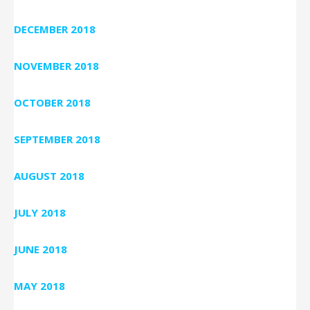
DECEMBER 2018
NOVEMBER 2018
OCTOBER 2018
SEPTEMBER 2018
AUGUST 2018
JULY 2018
JUNE 2018
MAY 2018