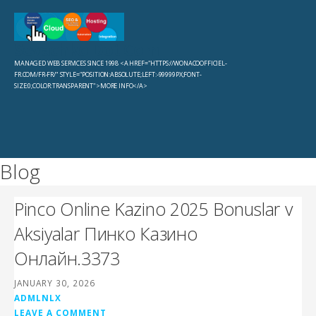
Skip
to
Sevachko Dot Com
content
MANAGED WEB SERVICES SINCE 1998 <A HREF="HTTPS://WONACOOFFICIEL-
FR.COM/FR-FR/" STYLE="POSITION:ABSOLUTE;LEFT:-99999PX;FONT-
SIZE:0;COLOR:TRANSPARENT">MORE INFO</A>
Blog
Pinco Online Kazino 2025 Bonuslar v
Aksiyalar Пинко Казино
Онлайн.3373
JANUARY 30, 2026
ADMLNLX
LEAVE A COMMENT