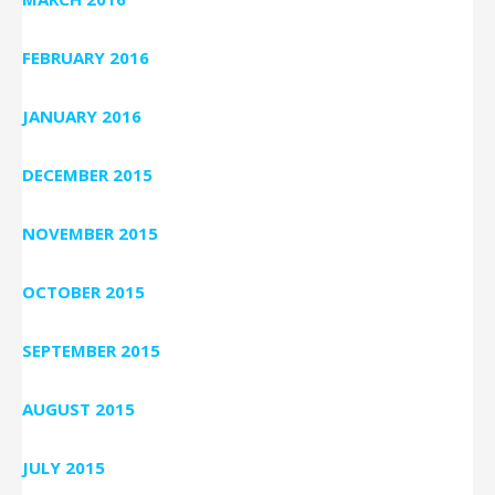
FEBRUARY 2016
JANUARY 2016
DECEMBER 2015
NOVEMBER 2015
OCTOBER 2015
SEPTEMBER 2015
AUGUST 2015
JULY 2015