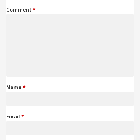
Comment
*
Name
*
Email
*