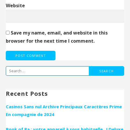
Website
Save my name, email, and website in this
browser for the next time I comment.
Search
for:
Recent Posts
Casinos Sans nul Archive Principaux Caractères Prime
En compagnie de 2024
Book of Ra : votre appareil à sous habituelle , ! Deluxe