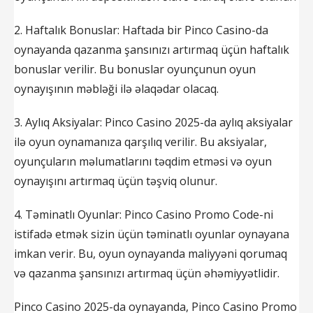
2. Haftalık Bonuslar: Haftada bir Pinco Casino-da
oynayanda qazanma şansınızı artırmaq üçün haftalık
bonuslar verilir. Bu bonuslar oyunçunun oyun
oynayışının məbləği ilə əlaqədar olacaq.
3. Aylıq Aksiyalar: Pinco Casino 2025-da aylıq aksiyalar
ilə oyun oynamanıza qarşılıq verilir. Bu aksiyalar,
oyunçuların məlumatlarını təqdim etməsi və oyun
oynayışını artırmaq üçün təşviq olunur.
4. Təminatlı Oyunlar: Pinco Casino Promo Code-ni
istifadə etmək sizin üçün təminatlı oyunlar oynayana
imkan verir. Bu, oyun oynayanda maliyyəni qorumaq
və qazanma şansınızı artırmaq üçün əhəmiyyətlidir.
Pinco Casino 2025-da oynayanda, Pinco Casino Promo