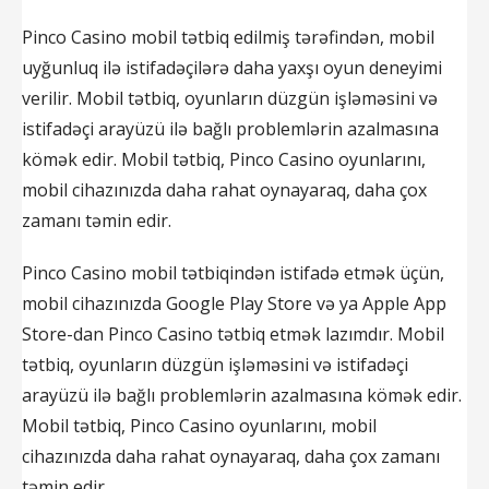
Pinco Casino mobil tətbiq edilmiş tərəfindən, mobil
uyğunluq ilə istifadəçilərə daha yaxşı oyun deneyimi
verilir. Mobil tətbiq, oyunların düzgün işləməsini və
istifadəçi arayüzü ilə bağlı problemlərin azalmasına
kömək edir. Mobil tətbiq, Pinco Casino oyunlarını,
mobil cihazınızda daha rahat oynayaraq, daha çox
zamanı təmin edir.
Pinco Casino mobil tətbiqindən istifadə etmək üçün,
mobil cihazınızda Google Play Store və ya Apple App
Store-dan Pinco Casino tətbiq etmək lazımdır. Mobil
tətbiq, oyunların düzgün işləməsini və istifadəçi
arayüzü ilə bağlı problemlərin azalmasına kömək edir.
Mobil tətbiq, Pinco Casino oyunlarını, mobil
cihazınızda daha rahat oynayaraq, daha çox zamanı
təmin edir.