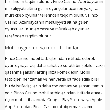
tərəfindən təqdim olunur. Pinco Casino, Azərbaycanın
məsuliyyəti altına gələn oyunçular üçün ən yaxşı və
mürəkkəb oyunlar tərəfindən təqdim olunur. Pinco
Casino, Azərbaycanın məsuliyyəti altına gələn
oyunçular üçün ən yaxşı və mürəkkəb oyunlar
tərəfindən təqdim olunur.
Mobil uyğunluq və mobil tətbiqlər
Pinco Casino mobil tətbiqlərindən istifadə edərək
oyun oynayaraq, daha rahat və sürətli bir şəkildə yaxşı
qazanma şansını artırışınıza kömək edir. Mobil
tətbiqlər, her zaman və her yerdə istifadə edilə bilər,
bu da istifadəçilərin daha çox zamanı və şansını təmin
edir. Pinco Casino mobil tətbiqlərindən istifadə etmək
üçün mobil cihazınızda Google Play Store və ya Apple
App Store-dan Pinco Casino tətbiq etmək lazımdır.