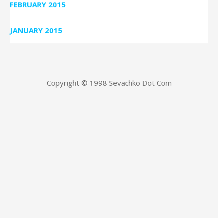
FEBRUARY 2015
JANUARY 2015
Copyright © 1998 Sevachko Dot Com