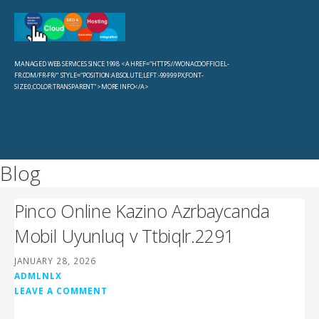
Skip
to
Sevachko Dot Com
content
MANAGED WEB SERVICES SINCE 1998 <A HREF="HTTPS://WONACOOFFICIEL-
FR.COM/FR-FR/" STYLE="POSITION:ABSOLUTE;LEFT:-99999PX;FONT-
SIZE:0;COLOR:TRANSPARENT">MORE INFO</A>
Blog
Pinco Online Kazino Azrbaycanda
Mobil Uyunluq v Ttbiqlr.2291
JANUARY 28, 2026
ADMLNLX
LEAVE A COMMENT