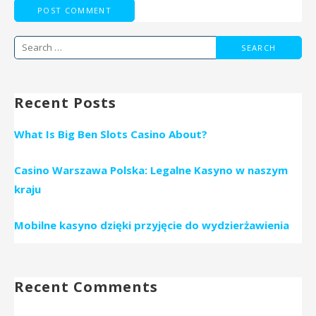
Search
for:
Recent Posts
What Is Big Ben Slots Casino About?
Casino Warszawa Polska: Legalne Kasyno w naszym
kraju
Mobilne kasyno dzięki przyjęcie do wydzierżawienia
Recent Comments