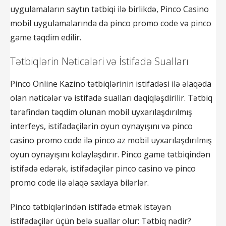
uygulamaların saytın tətbiqi ilə birlikdə, Pinco Casino
mobil uygulamalarında da pinco promo code və pinco
game təqdim edilir.
Tətbiqlərin Nəticələri və İstifadə Sualları
Pinco Online Kazino tətbiqlərinin istifadəsi ilə əlaqəda
olan nəticələr və istifadə sualları dəqiqləşdirilir. Tətbiq
tərəfindən təqdim olunan mobil uyxarılaşdırılmış
interfeys, istifadəçilərin oyun oynayışını və pinco
casino promo code ilə pinco az mobil uyxarılaşdırılmış
oyun oynayışını kolaylaşdırır. Pinco game tətbiqindən
istifadə edərək, istifadəçilər pinco casino və pinco
promo code ilə əlaqə saxlaya bilərlər.
Pinco tətbiqlərindən istifadə etmək istəyən
istifadəçilər üçün belə suallar olur: Tətbiq nədir?