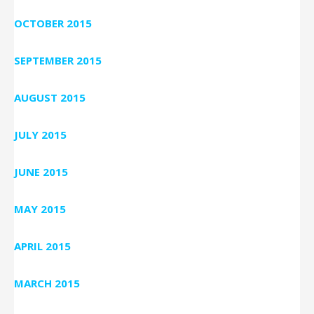
OCTOBER 2015
SEPTEMBER 2015
AUGUST 2015
JULY 2015
JUNE 2015
MAY 2015
APRIL 2015
MARCH 2015