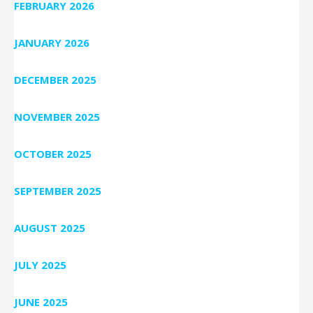
FEBRUARY 2026
JANUARY 2026
DECEMBER 2025
NOVEMBER 2025
OCTOBER 2025
SEPTEMBER 2025
AUGUST 2025
JULY 2025
JUNE 2025