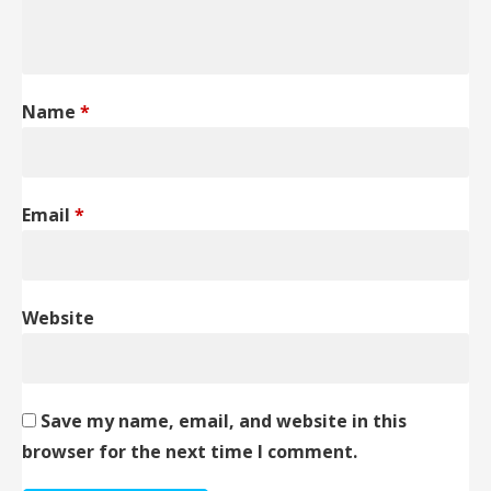
Name
*
Email
*
Website
Save my name, email, and website in this
browser for the next time I comment.