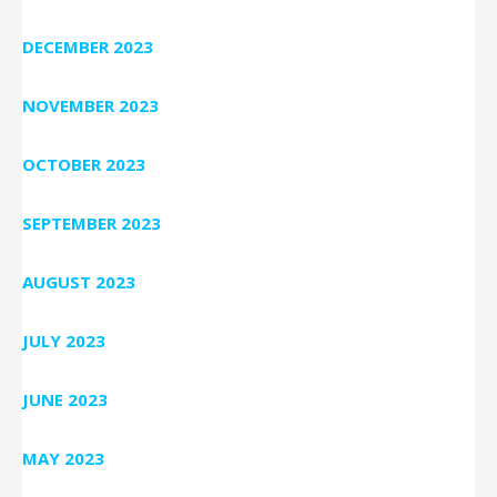
DECEMBER 2023
NOVEMBER 2023
OCTOBER 2023
SEPTEMBER 2023
AUGUST 2023
JULY 2023
JUNE 2023
MAY 2023