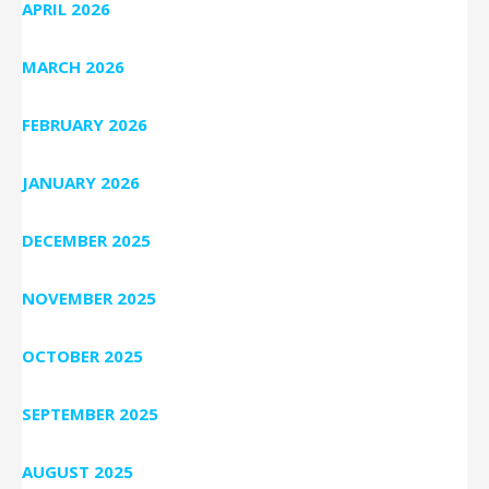
APRIL 2026
MARCH 2026
FEBRUARY 2026
JANUARY 2026
DECEMBER 2025
NOVEMBER 2025
OCTOBER 2025
SEPTEMBER 2025
AUGUST 2025