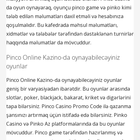
da oyun oynayaraq, oyunçu pinco game və pinko kimi
tələb edilən məlumatları daxil etməli və hesabınıza
qoşulmalıdır. Bu kafedrada məhsul məlumatları,
xidmətlər və tələbələr tərəfindən dəstəklənən turnirlər
haqqında məlumatlar da mövcuddur.
Pinco Online Kazino-da oynayabilecəyiniz
oyunlar
Pinco Online Kazino-da oynayabilecəyiniz oyunlar
geniş bir varyasiyadan ibarətdir. Bu oyunlar arasında
slotlar, poker, blackjack, bakarat, kriket və digərlərini
tapa bilərsiniz. Pinco Casino Promo Code ilə qazanma
şansınızı artırmaq üçün istifadə edə bilərsiniz. Pinko
Casino və Pinko Az platformalarında da bu oyunlar
mövcuddur. Pinco game tərəfindən hazırlanmış və