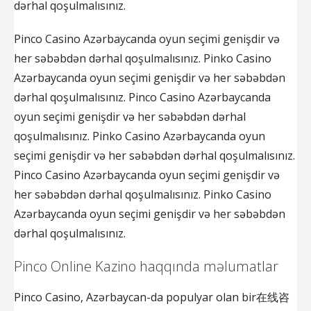
dərhal qoşulmalısınız.
Pinco Casino Azərbaycanda oyun seçimi genişdir və
her səbəbdən dərhal qoşulmalısınız. Pinko Casino
Azərbaycanda oyun seçimi genişdir və her səbəbdən
dərhal qoşulmalısınız. Pinco Casino Azərbaycanda
oyun seçimi genişdir və her səbəbdən dərhal
qoşulmalısınız. Pinko Casino Azərbaycanda oyun
seçimi genişdir və her səbəbdən dərhal qoşulmalısınız.
Pinco Casino Azərbaycanda oyun seçimi genişdir və
her səbəbdən dərhal qoşulmalısınız. Pinko Casino
Azərbaycanda oyun seçimi genişdir və her səbəbdən
dərhal qoşulmalısınız.
Pinco Online Kazino haqqında məlumatlar
Pinco Casino, Azərbaycan-da populyar olan bir在线咨