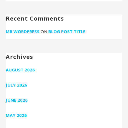
Recent Comments
MR WORDPRESS
ON
BLOG POST TITLE
Archives
AUGUST 2026
JULY 2026
JUNE 2026
MAY 2026