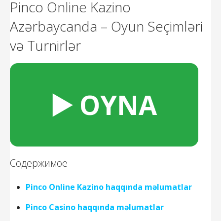
Pinco Online Kazino
Azərbaycanda – Oyun Seçimləri
və Turnirlər
▶️ OYNA
Содержимое
Pinco Online Kazino haqqında məlumatlar
Pinco Casino haqqında məlumatlar