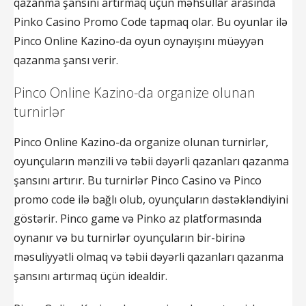
qazanma şansını artırmaq üçün məhsullar arasında
Pinko Casino Promo Code tapmaq olar. Bu oyunlar ilə
Pinco Online Kazino-da oyun oynayışını müəyyən
qazanma şansı verir.
Pinco Online Kazino-da organize olunan
turnirlər
Pinco Online Kazino-da organize olunan turnirlər,
oyunçuların mənzili və təbii dəyərli qazanları qazanma
şansını artırır. Bu turnirlər Pinco Casino və Pinco
promo code ilə bağlı olub, oyunçuların dəstəkləndiyini
göstərir. Pinco game və Pinko az platformasında
oynanır və bu turnirlər oyunçuların bir-birinə
məsuliyyətli olmaq və təbii dəyərli qazanları qazanma
şansını artırmaq üçün idealdir.