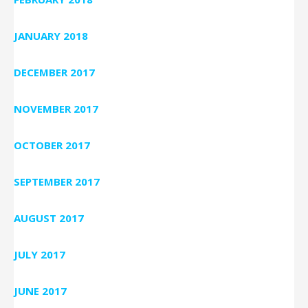
JANUARY 2018
DECEMBER 2017
NOVEMBER 2017
OCTOBER 2017
SEPTEMBER 2017
AUGUST 2017
JULY 2017
JUNE 2017