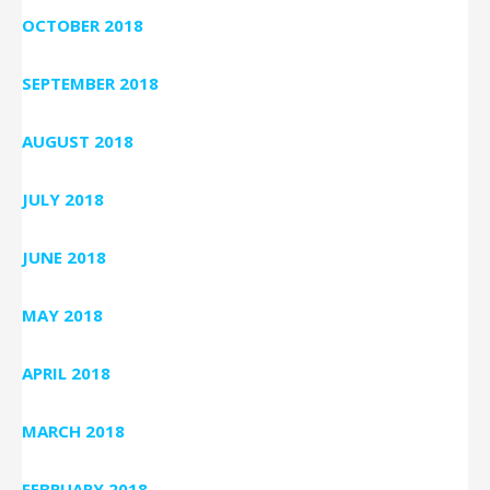
OCTOBER 2018
SEPTEMBER 2018
AUGUST 2018
JULY 2018
JUNE 2018
MAY 2018
APRIL 2018
MARCH 2018
FEBRUARY 2018