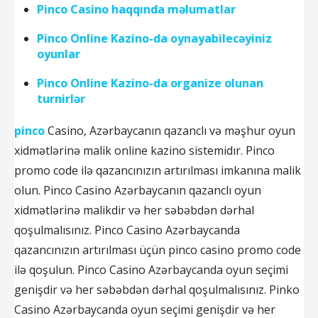
Pinco Casino haqqında məlumatlar
Pinco Online Kazino-da oynayabilecəyiniz
oyunlar
Pinco Online Kazino-da organize olunan
turnirlər
pinco
Casino, Azərbaycanın qazanclı və məşhur oyun
xidmətlərinə malik online kazino sistemidır. Pinco
promo code ilə qazancınızın artırılması imkanına malik
olun. Pinco Casino Azərbaycanın qazanclı oyun
xidmətlərinə malikdir və her səbəbdən dərhal
qoşulmalısınız. Pinco Casino Azərbaycanda
qazancınızın artırılması üçün pinco casino promo code
ilə qoşulun. Pinco Casino Azərbaycanda oyun seçimi
genişdir və her səbəbdən dərhal qoşulmalısınız. Pinko
Casino Azərbaycanda oyun seçimi genişdir və her