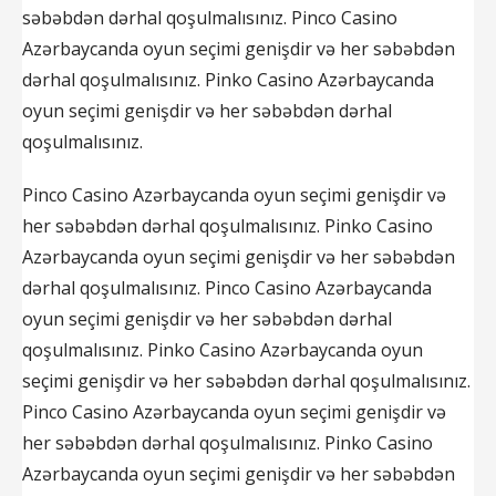
səbəbdən dərhal qoşulmalısınız. Pinco Casino
Azərbaycanda oyun seçimi genişdir və her səbəbdən
dərhal qoşulmalısınız. Pinko Casino Azərbaycanda
oyun seçimi genişdir və her səbəbdən dərhal
qoşulmalısınız.
Pinco Casino Azərbaycanda oyun seçimi genişdir və
her səbəbdən dərhal qoşulmalısınız. Pinko Casino
Azərbaycanda oyun seçimi genişdir və her səbəbdən
dərhal qoşulmalısınız. Pinco Casino Azərbaycanda
oyun seçimi genişdir və her səbəbdən dərhal
qoşulmalısınız. Pinko Casino Azərbaycanda oyun
seçimi genişdir və her səbəbdən dərhal qoşulmalısınız.
Pinco Casino Azərbaycanda oyun seçimi genişdir və
her səbəbdən dərhal qoşulmalısınız. Pinko Casino
Azərbaycanda oyun seçimi genişdir və her səbəbdən