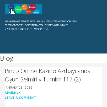
Skip
to
Sevachko Dot Com
content
MANAGED WEB SERVICES SINCE 1998 <A HREF="HTTPS://WONACOOFFICIEL-
FR.COM/FR-FR/" STYLE="POSITION:ABSOLUTE;LEFT:-99999PX;FONT-
SIZE:0;COLOR:TRANSPARENT">MORE INFO</A>
Blog
Pinco Online Kazino Azrbaycanda
Oyun Seimlri v Turnirlr.117 (2)
JANUARY 23, 2026
ADMLNLX
LEAVE A COMMENT