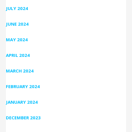
JULY 2024
JUNE 2024
MAY 2024
APRIL 2024
MARCH 2024
FEBRUARY 2024
JANUARY 2024
DECEMBER 2023