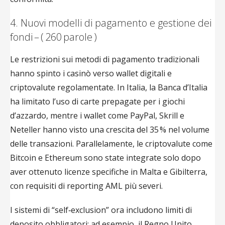
4. Nuovi modelli di pagamento e gestione dei
fondi – ( 260 parole )
Le restrizioni sui metodi di pagamento tradizionali
hanno spinto i casinò verso wallet digitali e
criptovalute regolamentate. In Italia, la Banca d’Italia
ha limitato l’uso di carte prepagate per i giochi
d’azzardo, mentre i wallet come PayPal, Skrill e
Neteller hanno visto una crescita del 35 % nel volume
delle transazioni. Parallelamente, le criptovalute come
Bitcoin e Ethereum sono state integrate solo dopo
aver ottenuto licenze specifiche in Malta e Gibilterra,
con requisiti di reporting AML più severi.
I sistemi di “self‑exclusion” ora includono limiti di
deposito obbligatori: ad esempio, il Regno Unito