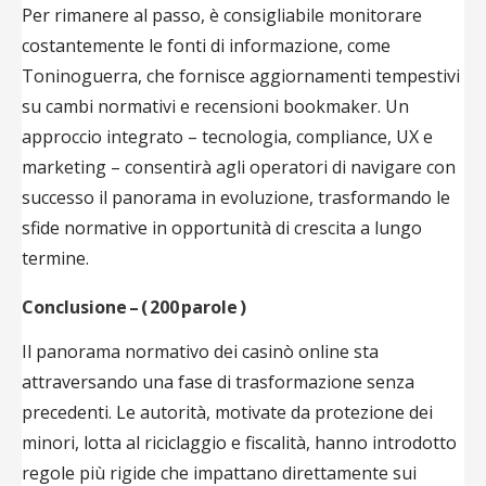
Per rimanere al passo, è consigliabile monitorare
costantemente le fonti di informazione, come
Toninoguerra, che fornisce aggiornamenti tempestivi
su cambi normativi e recensioni bookmaker. Un
approccio integrato – tecnologia, compliance, UX e
marketing – consentirà agli operatori di navigare con
successo il panorama in evoluzione, trasformando le
sfide normative in opportunità di crescita a lungo
termine.
Conclusione – ( 200 parole )
Il panorama normativo dei casinò online sta
attraversando una fase di trasformazione senza
precedenti. Le autorità, motivate da protezione dei
minori, lotta al riciclaggio e fiscalità, hanno introdotto
regole più rigide che impattano direttamente sui