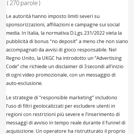
( 270 parole )
Le autorità hanno imposto limiti severi su
sponsorizzazioni, affiliazioni e campagne sui social
media. In Italia, la normativa D.Lgs. 231/2022 vieta la
pubblicità di bonus “no deposit” a meno che non siano
accompagnati da avvisi di gioco responsabile. Nel
Regno Unito, la UKGC ha introdotto un “Advertising
Code” che richiede un disclaimer di 3 secondi all’inizio
di ogni video promozionale, con un messaggio di
auto‑esclusione.
Le strategie di “responsible marketing” includono
l’uso di filtri geolocalizzati per escludere utenti in
regioni con restrizioni più severe e l’inserimento di
messaggi di avviso in tempo reale durante il funnel di
acquisizione. Un operatore ha ristrutturato il proprio