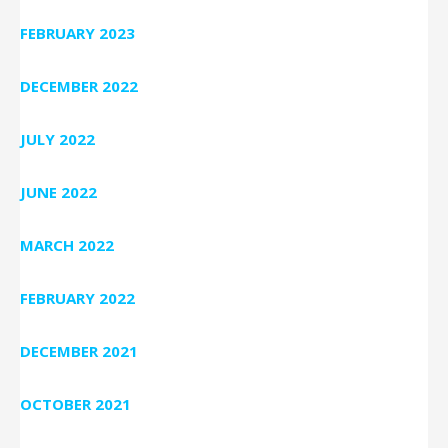
FEBRUARY 2023
DECEMBER 2022
JULY 2022
JUNE 2022
MARCH 2022
FEBRUARY 2022
DECEMBER 2021
OCTOBER 2021