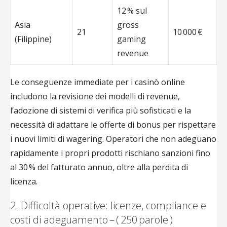
12 % sul
Asia
gross
21
10 000 €
(Filippine)
gaming
revenue
Le conseguenze immediate per i casinò online
includono la revisione dei modelli di revenue,
l’adozione di sistemi di verifica più sofisticati e la
necessità di adattare le offerte di bonus per rispettare
i nuovi limiti di wagering. Operatori che non adeguano
rapidamente i propri prodotti rischiano sanzioni fino
al 30 % del fatturato annuo, oltre alla perdita di
licenza.
2. Difficoltà operative: licenze, compliance e
costi di adeguamento – ( 250 parole )