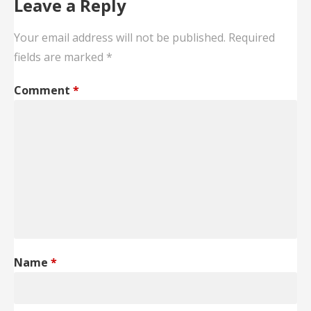
Leave a Reply
Your email address will not be published.
Required
fields are marked
*
Comment
*
Name
*