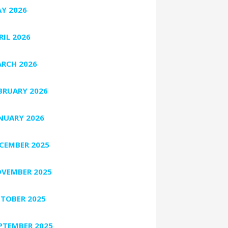
Y 2026
RIL 2026
RCH 2026
BRUARY 2026
NUARY 2026
CEMBER 2025
VEMBER 2025
TOBER 2025
PTEMBER 2025