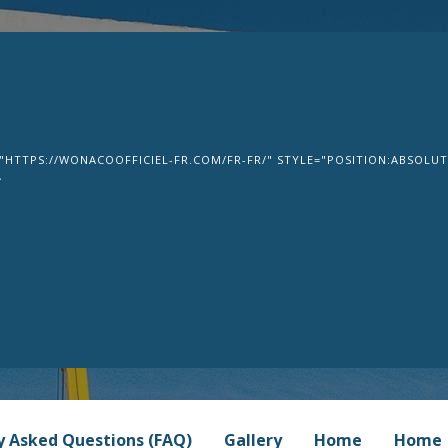
om
"HTTPS://WONACOOFFICIEL-FR.COM/FR-FR/" STYLE="POSITION:ABSOLUTE
>
y Asked Questions (FAQ)
Gallery
Home
Home