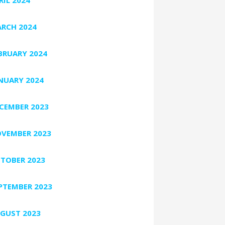
RCH 2024
BRUARY 2024
NUARY 2024
CEMBER 2023
VEMBER 2023
TOBER 2023
PTEMBER 2023
GUST 2023