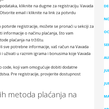
podataka, kliknite na dugme za registraciju. Vavada
DE
tvorite email i kliknite na link za potvrdu
NO
potvrde registracije, možete se pronaći u sekciji za
OC
i informacije o načinu plaćanja, što vam
ode plaćanja na tržištu.
SE
eli sve potrebne informacije, vaš račun na Vavada
ti i uživati u raznim igrama i bonusima koje Vavada
AU
o code, koji vam omogućuje dobiti dodatne
JU
tva. Pre registracije, provjerite dostupnost
JU
rzih metoda plaćanja na
MA
AP