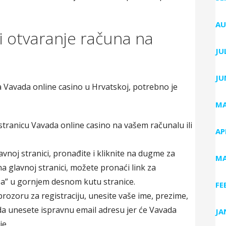
AU
 i otvaranje računa na
JU
JU
 na Vavada online casino u Hrvatskoj, potrebno je
MA
 stranicu Vavada online casino na vašem računalu ili
AP
glavnoj stranici, pronađite i kliknite na dugme za
MA
 na glavnoj stranici, možete pronaći link za
džba” u gornjem desnom kutu stranice.
FE
ozoru za registraciju, unesite vaše ime, prezime,
 da unesete ispravnu email adresu jer će Vavada
JA
je.