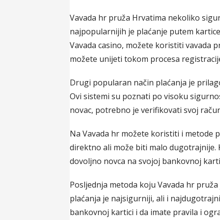
Vavada hr pruža Hrvatima nekoliko sigurn
najpopularnijih je plaćanje putem kartice,
Vavada casino, možete koristiti vavada
možete unijeti tokom procesa registracije 
Drugi popularan način plaćanja je prilagod
Ovi sistemi su poznati po visoku sigurnost
novac, potrebno je verifikovati svoj rač
Na Vavada hr možete koristiti i metode p
direktno ali može biti malo dugotrajnije
dovoljno novca na svojoj bankovnoj karti
Posljednja metoda koju Vavada hr pruža
plaćanja je najsigurniji, ali i najdugotraj
bankovnoj kartici i da imate pravila i ogr