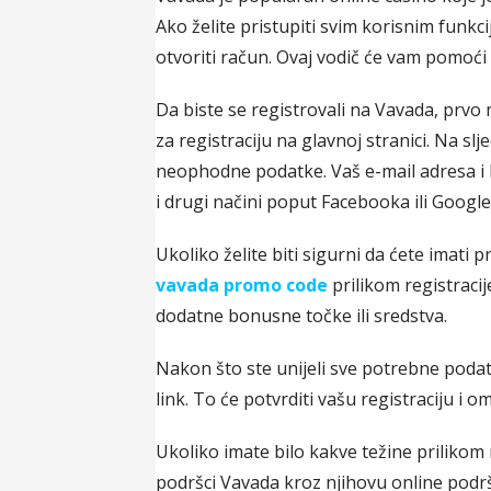
Ako želite pristupiti svim korisnim funkc
otvoriti račun. Ovaj vodič će vam pomoći 
Da biste se registrovali na Vavada, prvo 
za registraciju na glavnoj stranici. Na slj
neophodne podatke. Vaš e-mail adresa i loz
i drugi načini poput Facebooka ili Google
Ukoliko želite biti sigurni da ćete imati
vavada promo code
prilikom registraci
dodatne bonusne točke ili sredstva.
Nakon što ste unijeli sve potrebne podat
link. To će potvrditi vašu registraciju i
Ukoliko imate bilo kakve težine prilikom r
podršci Vavada kroz njihovu online podrš