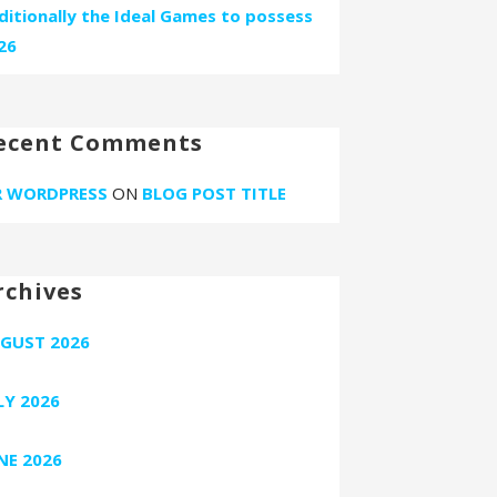
ditionally the Ideal Games to possess
26
ecent Comments
 WORDPRESS
ON
BLOG POST TITLE
rchives
GUST 2026
LY 2026
NE 2026