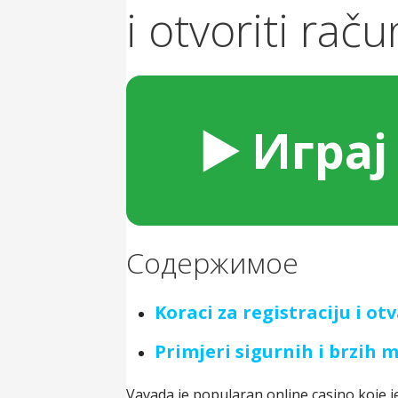
i otvoriti raču
▶️ Играј
Содержимое
Koraci za registraciju i o
Primjeri sigurnih i brzih
Vavada je popularan online casino koje je