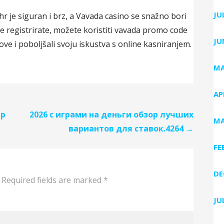
JU
r je siguran i brz, a Vavada casino se snažno bori
se registrirate, možete koristiti vavada promo code
JU
ve i poboljšali svoju iskustva s online kasniranjem.
MA
AP
up
2026 с играми на деньги обзор лучших
MA
вариантов для ставок.4264 →
FE
DE
Required fields are marked
*
JU