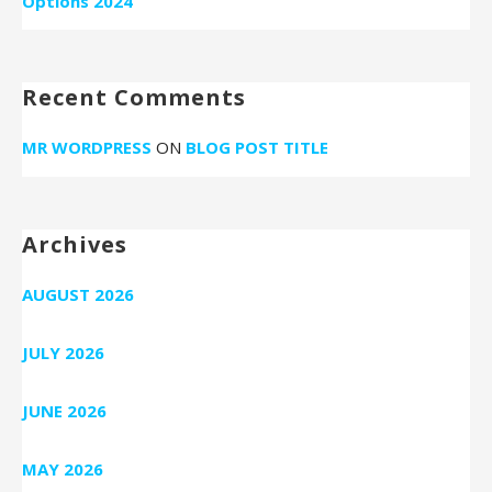
Options 2024
Recent Comments
MR WORDPRESS
ON
BLOG POST TITLE
Archives
AUGUST 2026
JULY 2026
JUNE 2026
MAY 2026