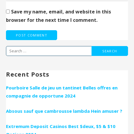
Save my name, email, and website in this
browser for the next time I comment.
Search
for:
Recent Posts
Pourboire Salle de jeu un tantinet Belles offres en
compagnie de opportune 2024
Absous sauf que cambrousse lambda Hein amuser ?
Extremum Deposit Casinos Best $deux, $5 & $10