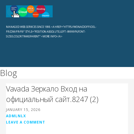
Skip
to
Sevachko Dot Com
content
MANAGED WEB SERVICES SINCE 1998 <A HREF="HTTPS://WONACOOFFICIEL-
FR.COM/FR-FR/" STYLE="POSITION:ABSOLUTE;LEFT:-99999PX;FONT-
SIZE:0;COLOR:TRANSPARENT">MORE INFO</A>
Blog
Vavada Зеркало Вход на
официальный сайт.8247 (2)
JANUARY 15, 2026
ADMLNLX
LEAVE A COMMENT