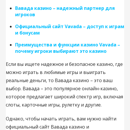
Вавада казино – надежный партнер для
игроков
Официальный сайт Vavada – доступ к играм
и бонусам
Преимущества и функции казино Vavada –
почему игроки выбирают это казино
Если вы ищете надежное и безопасное казино, где
можно играть в любимые игры и выиграть
реальные деньги, то Вавада казино – это ваш
выбор. Вавада – это популярное онлайн-казино,
которое предлагает широкий спектр игр, включая
слоты, карточные игры, рулетку и другие.
Однако, чтобы начать играть, вам нужно найти
официальный сайт Вавада казино и