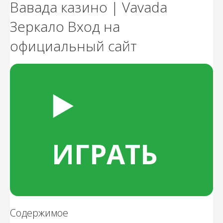
Вавада казино | Vavada
Зеркало Вход на
официальный сайт
▶️
ИГРАТЬ
Содержимое