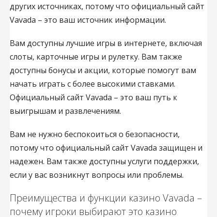
других источниках, потому что официальный сайт
Vavada – это ваш источник информации.
Вам доступны лучшие игры в интернете, включая
слоты, карточные игры и рулетку. Вам также
доступны бонусы и акции, которые помогут вам
начать играть с более высокими ставками.
Официальный сайт Vavada – это ваш путь к
выигрышам и развлечениям.
Вам не нужно беспокоиться о безопасности,
потому что официальный сайт Vavada защищен и
надежен. Вам также доступны услуги поддержки,
если у вас возникнут вопросы или проблемы.
Преимущества и функции казино Vavada –
почему игроки выбирают это казино