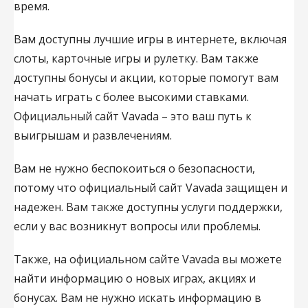
время.
Вам доступны лучшие игры в интернете, включая
слоты, карточные игры и рулетку. Вам также
доступны бонусы и акции, которые помогут вам
начать играть с более высокими ставками.
Официальный сайт Vavada – это ваш путь к
выигрышам и развлечениям.
Вам не нужно беспокоиться о безопасности,
потому что официальный сайт Vavada защищен и
надежен. Вам также доступны услуги поддержки,
если у вас возникнут вопросы или проблемы.
Также, на официальном сайте Vavada вы можете
найти информацию о новых играх, акциях и
бонусах. Вам не нужно искать информацию в