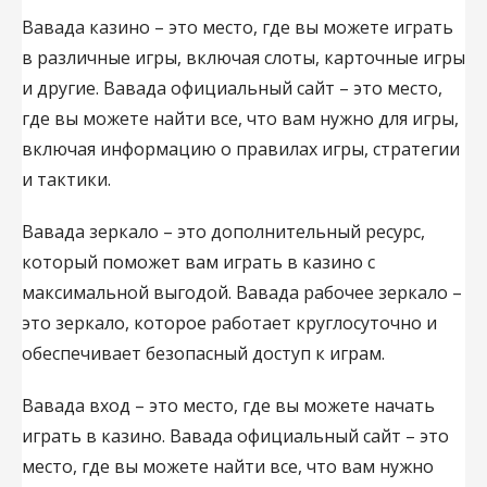
Вавада казино – это место, где вы можете играть
в различные игры, включая слоты, карточные игры
и другие. Вавада официальный сайт – это место,
где вы можете найти все, что вам нужно для игры,
включая информацию о правилах игры, стратегии
и тактики.
Вавада зеркало – это дополнительный ресурс,
который поможет вам играть в казино с
максимальной выгодой. Вавада рабочее зеркало –
это зеркало, которое работает круглосуточно и
обеспечивает безопасный доступ к играм.
Вавада вход – это место, где вы можете начать
играть в казино. Вавада официальный сайт – это
место, где вы можете найти все, что вам нужно