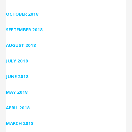
OCTOBER 2018
SEPTEMBER 2018
AUGUST 2018
JULY 2018
JUNE 2018
MAY 2018
APRIL 2018
MARCH 2018