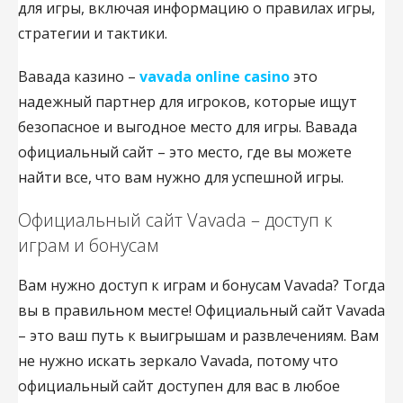
для игры, включая информацию о правилах игры,
стратегии и тактики.
Вавада казино –
vavada online casino
это
надежный партнер для игроков, которые ищут
безопасное и выгодное место для игры. Вавада
официальный сайт – это место, где вы можете
найти все, что вам нужно для успешной игры.
Официальный сайт Vavada – доступ к
играм и бонусам
Вам нужно доступ к играм и бонусам Vavada? Тогда
вы в правильном месте! Официальный сайт Vavada
– это ваш путь к выигрышам и развлечениям. Вам
не нужно искать зеркало Vavada, потому что
официальный сайт доступен для вас в любое