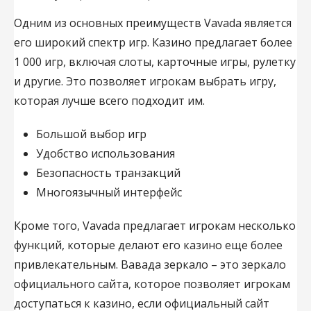
Одним из основных преимуществ Vavada является
его широкий спектр игр. Казино предлагает более
1 000 игр, включая слоты, карточные игры, рулетку
и другие. Это позволяет игрокам выбрать игру,
которая лучше всего подходит им.
Большой выбор игр
Удобство использования
Безопасность транзакций
Многоязычный интерфейс
Кроме того, Vavada предлагает игрокам несколько
функций, которые делают его казино еще более
привлекательным. Вавада зеркало – это зеркало
официального сайта, которое позволяет игрокам
доступаться к казино, если официальный сайт