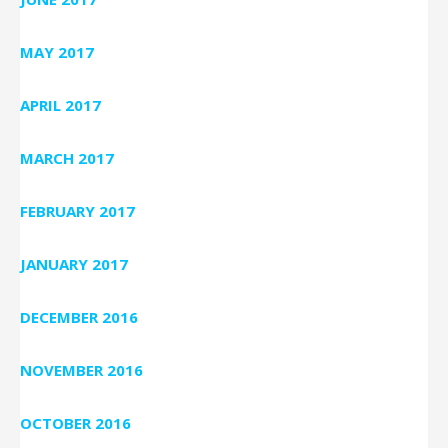
MAY 2017
APRIL 2017
MARCH 2017
FEBRUARY 2017
JANUARY 2017
DECEMBER 2016
NOVEMBER 2016
OCTOBER 2016