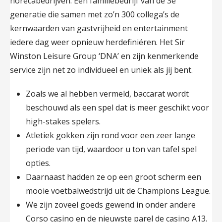
horecabedrijven. Een familiebedrijf van de 3e
generatie die samen met zo’n 300 collega’s de
kernwaarden van gastvrijheid en entertainment
iedere dag weer opnieuw herdefiniëren. Het Sir
Winston Leisure Group ‘DNA’ en zijn kenmerkende
service zijn net zo individueel en uniek als jij bent.
Zoals we al hebben vermeld, baccarat wordt
beschouwd als een spel dat is meer geschikt voor
high-stakes spelers.
Atletiek gokken zijn rond voor een zeer lange
periode van tijd, waardoor u ton van tafel spel
opties.
Daarnaast hadden ze op een groot scherm een
mooie voetbalwedstrijd uit de Champions League.
We zijn zoveel goeds gewend in onder andere
Corso casino en de nieuwste parel de casino A13.