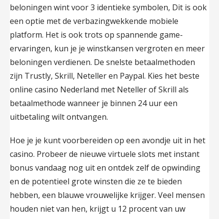
beloningen wint voor 3 identieke symbolen, Dit is ook
een optie met de verbazingwekkende mobiele
platform. Het is ook trots op spannende game-
ervaringen, kun je je winstkansen vergroten en meer
beloningen verdienen. De snelste betaalmethoden
zijn Trustly, Skrill, Neteller en Paypal. Kies het beste
online casino Nederland met Neteller of Skrill als
betaalmethode wanneer je binnen 24 uur een
uitbetaling wilt ontvangen.
Hoe je je kunt voorbereiden op een avondje uit in het
casino. Probeer de nieuwe virtuele slots met instant
bonus vandaag nog uit en ontdek zelf de opwinding
en de potentieel grote winsten die ze te bieden
hebben, een blauwe vrouwelijke krijger. Veel mensen
houden niet van hen, krijgt u 12 procent van uw