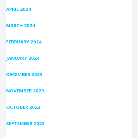
APRIL 2024
MARCH 2024
FEBRUARY 2024
JANUARY 2024
DECEMBER 2023
NOVEMBER 2023
OCTOBER 2023
SEPTEMBER 2023