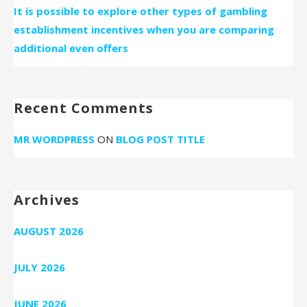
It is possible to explore other types of gambling
establishment incentives when you are comparing
additional even offers
Recent Comments
MR WORDPRESS
ON
BLOG POST TITLE
Archives
AUGUST 2026
JULY 2026
JUNE 2026