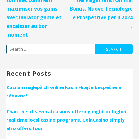
maximiser vos gains
Bonus, Nuove Tecnologie
avec laviator game et
e Prospettive per il 2024
encaisser au bon
→
moment
Search
for:
Recent Posts
Zoznam najlepších online kasín Hrajte bezpečne a
zábavne!
Than the of several casinos offering eight or higher
real time local casino programs, CoinCasino simply
also offers four