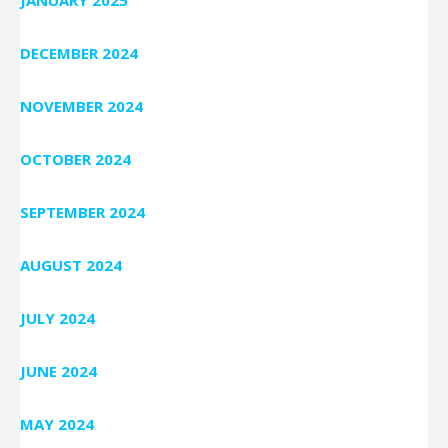
DECEMBER 2024
NOVEMBER 2024
OCTOBER 2024
SEPTEMBER 2024
AUGUST 2024
JULY 2024
JUNE 2024
MAY 2024