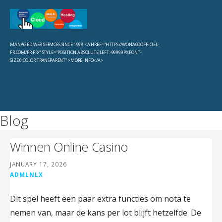
Skip
to
Sevachko Dot Com
content
MANAGED WEB SERVICES SINCE 1998 <A HREF="HTTPS://WONACOOFFICIEL-
FR.COM/FR-FR/" STYLE="POSITION:ABSOLUTE;LEFT:-99999PX;FONT-
SIZE:0;COLOR:TRANSPARENT">MORE INFO</A>
Blog
Winnen Online Casino
JANUARY 17, 2026
ADMLNLX
Dit spel heeft een paar extra functies om nota te
nemen van, maar de kans per lot blijft hetzelfde. De