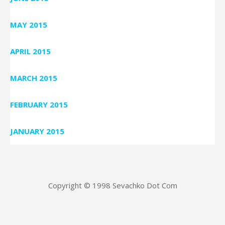
MAY 2015
APRIL 2015
MARCH 2015
FEBRUARY 2015
JANUARY 2015
Copyright © 1998 Sevachko Dot Com