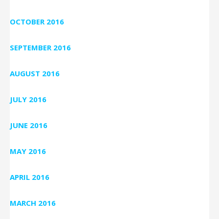
OCTOBER 2016
SEPTEMBER 2016
AUGUST 2016
JULY 2016
JUNE 2016
MAY 2016
APRIL 2016
MARCH 2016