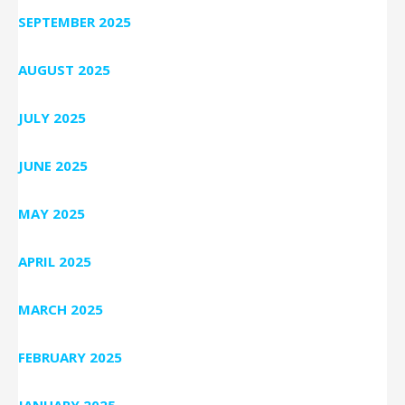
SEPTEMBER 2025
AUGUST 2025
JULY 2025
JUNE 2025
MAY 2025
APRIL 2025
MARCH 2025
FEBRUARY 2025
JANUARY 2025