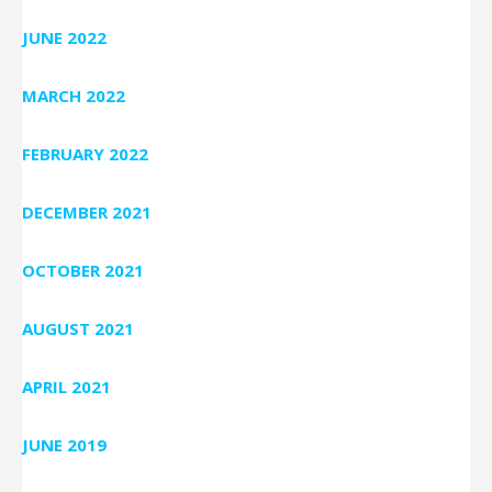
JUNE 2022
MARCH 2022
FEBRUARY 2022
DECEMBER 2021
OCTOBER 2021
AUGUST 2021
APRIL 2021
JUNE 2019