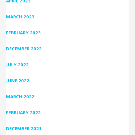
APRIL 2023
MARCH 2023
FEBRUARY 2023
DECEMBER 2022
JULY 2022
JUNE 2022
MARCH 2022
FEBRUARY 2022
DECEMBER 2021