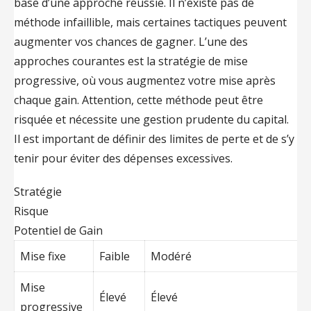
base d’une approche réussie. Il n’existe pas de
méthode infaillible, mais certaines tactiques peuvent
augmenter vos chances de gagner. L’une des
approches courantes est la stratégie de mise
progressive, où vous augmentez votre mise après
chaque gain. Attention, cette méthode peut être
risquée et nécessite une gestion prudente du capital.
Il est important de définir des limites de perte et de s’y
tenir pour éviter des dépenses excessives.
Stratégie
Risque
Potentiel de Gain
Mise fixe
Faible
Modéré
Mise
Élevé
Élevé
progressive