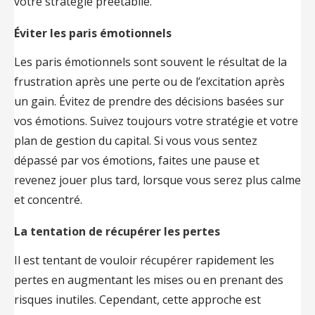
votre stratégie préétablie.
Éviter les paris émotionnels
Les paris émotionnels sont souvent le résultat de la
frustration après une perte ou de l’excitation après
un gain. Évitez de prendre des décisions basées sur
vos émotions. Suivez toujours votre stratégie et votre
plan de gestion du capital. Si vous vous sentez
dépassé par vos émotions, faites une pause et
revenez jouer plus tard, lorsque vous serez plus calme
et concentré.
La tentation de récupérer les pertes
Il est tentant de vouloir récupérer rapidement les
pertes en augmentant les mises ou en prenant des
risques inutiles. Cependant, cette approche est