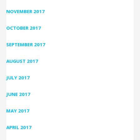
NOVEMBER 2017
OCTOBER 2017
SEPTEMBER 2017
AUGUST 2017
JULY 2017
JUNE 2017
MAY 2017
APRIL 2017