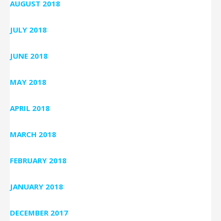
AUGUST 2018
JULY 2018
JUNE 2018
MAY 2018
APRIL 2018
MARCH 2018
FEBRUARY 2018
JANUARY 2018
DECEMBER 2017