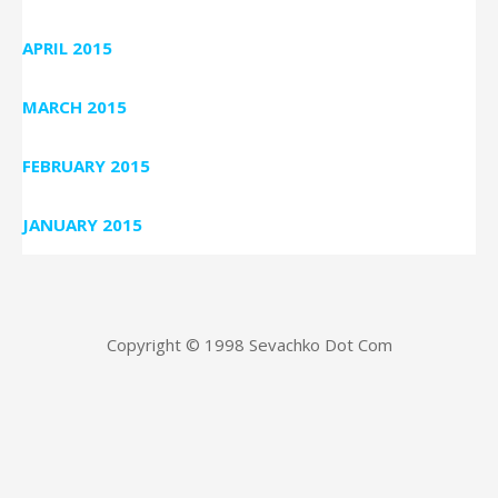
APRIL 2015
MARCH 2015
FEBRUARY 2015
JANUARY 2015
Copyright © 1998 Sevachko Dot Com