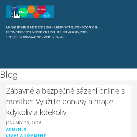
Skip
to
Sevachko Dot Com
content
MANAGED WEB SERVICES SINCE 1998 <A HREF="HTTPS://WONACOOFFICIEL-
FR.COM/FR-FR/" STYLE="POSITION:ABSOLUTE;LEFT:-99999PX;FONT-
SIZE:0;COLOR:TRANSPARENT">MORE INFO</A>
Blog
Zábavné a bezpečné sázení online s
mostbet Využijte bonusy a hrajte
kdykoliv a kdekoliv.
JANUARY 20, 2026
ADMLNLX
LEAVE A COMMENT