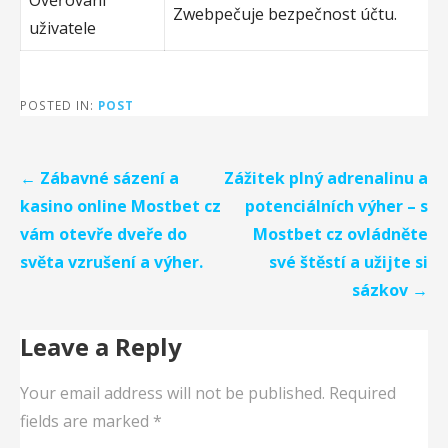
Zwebpečuje bezpečnost účtu.
uživatele
POSTED IN:
POST
Post
← Zábavné sázení a
Zážitek plný adrenalinu a
navigation
kasino online Mostbet cz
potenciálních výher – s
vám otevře dveře do
Mostbet cz ovládněte
světa vzrušení a výher.
své štěstí a užijte si
sázkov →
Leave a Reply
Your email address will not be published.
Required
fields are marked
*