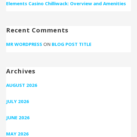
Elements Casino Chilliwack: Overview and Amenities
Recent Comments
MR WORDPRESS
ON
BLOG POST TITLE
Archives
AUGUST 2026
JULY 2026
JUNE 2026
MAY 2026