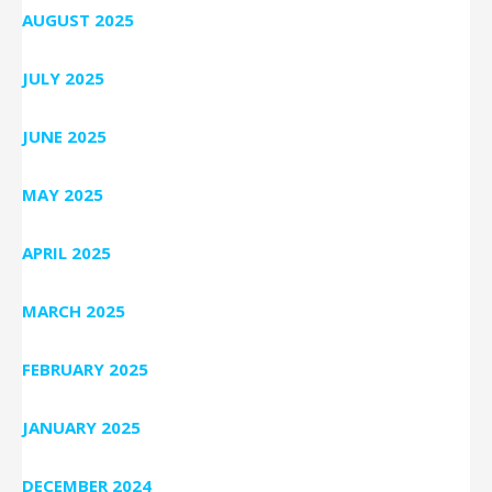
AUGUST 2025
JULY 2025
JUNE 2025
MAY 2025
APRIL 2025
MARCH 2025
FEBRUARY 2025
JANUARY 2025
DECEMBER 2024