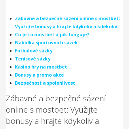
Zábavné a bezpečné sázení online s mostbet:
Využijte bonusy a hrajte kdykoliv a kdekoliv.
Co je to mostbet a jak funguje?
Nabídka sportovních sázek
Fotbalové sázky
Tenisové sázky
Kasino hry na mostbet
Bonusy a promo akce
Bezpečnost a spolehlivost
Zábavné a bezpečné sázení
online s mostbet: Využijte
bonusy a hrajte kdykoliv a