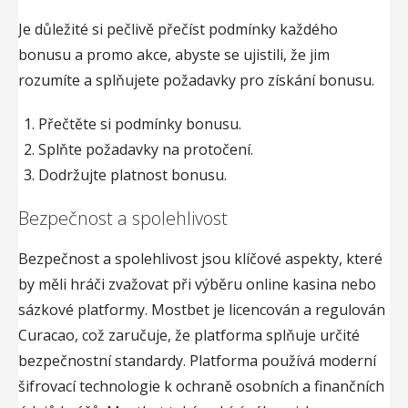
Je důležité si pečlivě přečíst podmínky každého
bonusu a promo akce, abyste se ujistili, že jim
rozumíte a splňujete požadavky pro získání bonusu.
Přečtěte si podmínky bonusu.
Splňte požadavky na protočení.
Dodržujte platnost bonusu.
Bezpečnost a spolehlivost
Bezpečnost a spolehlivost jsou klíčové aspekty, které
by měli hráči zvažovat při výběru online kasina nebo
sázkové platformy. Mostbet je licencován a regulován
Curacao, což zaručuje, že platforma splňuje určité
bezpečnostní standardy. Platforma používá moderní
šifrovací technologie k ochraně osobních a finančních