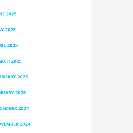
NE 2025
Y 2025
RIL 2025
RCH 2025
BRUARY 2025
NUARY 2025
CEMBER 2024
VEMBER 2024