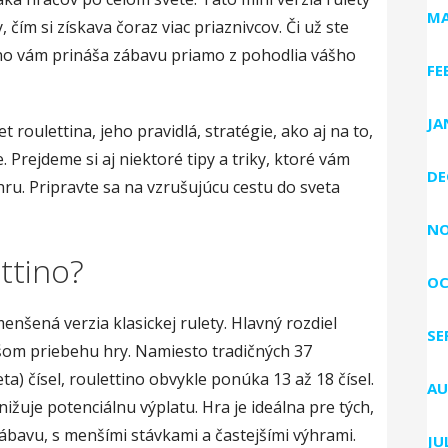
MA
 čím si získava čoraz viac priaznivcov. Či už ste
ino vám prináša zábavu priamo z pohodlia vášho
FE
JA
 roulettina, jeho pravidlá, stratégie, ako aj na to,
 Prejdeme si aj niektoré tipy a triky, ktoré vám
DE
u. Pripravte sa na vzrušujúcu cestu do sveta
NO
ettino?
OC
enšená verzia klasickej rulety. Hlavný rozdiel
SE
šom priebehu hry. Namiesto tradičných 37
ta) čísel, roulettino obvykle ponúka 13 až 18 čísel.
AU
ižuje potenciálnu výplatu. Hra je ideálna pre tých,
zábavu, s menšími stávkami a častejšími výhrami.
JU