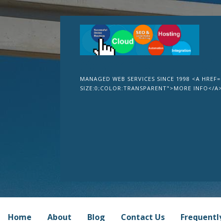
Skip
to
content
Sevachko Dot C
MANAGED WEB SERVICES SINCE 1998 <A HREF=
SIZE:0;COLOR:TRANSPARENT">MORE INFO</A
Home
About
Blog
Contact Us
Frequentl