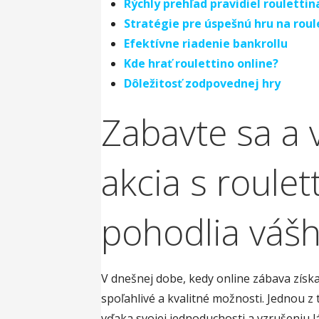
Rýchly prehľad pravidiel roulettin
Stratégie pre úspešnú hru na roul
Efektívne riadenie bankrollu
Kde hrať roulettino online?
Dôležitosť zodpovednej hry
Zabavte sa a 
akcia s roulet
pohodlia váš
V dnešnej dobe, kedy online zábava získav
spoľahlivé a kvalitné možnosti. Jednou z
vďaka svojej jednoduchosti a vzrušeniu l