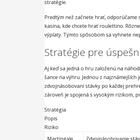
stratégie.
Predtým než začnete hrať, odporúčame si
kasína, kde chcete hrať roulettino. Rôzn
výplaty. Týmto spôsobom sa vyhnete ne
Stratégie pre úspešn
Aj keď sa jedná o hru založenú na náhode
šance na výhru. Jednou z najznámejších j
zdvojnásobovaní stávky po každej prehre
zároveň je spojená s vysokým rizikom, pr
Stratégia
Popis
Riziko
Martingale
Zdvojnásobovanie stáv