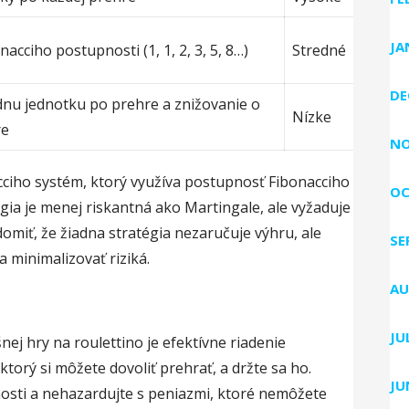
JA
acciho postupnosti (1, 1, 2, 3, 5, 8…)
Stredné
DE
dnu jednotku po prehre a znižovanie o
Nízke
re
NO
ciho systém, ktorý využíva postupnosť Fibonacciho
OC
égia je menej riskantná ako Martingale, ale vyžaduje
vedomiť, že žiadna stratégia nezaručuje výhru, ale
SE
 minimalizovať riziká.
AU
JU
ej hry na roulettino je efektívne riadenie
ktorý si môžete dovoliť prehrať, a držte sa ho.
JU
osti a nehazardujte s peniazmi, ktoré nemôžete