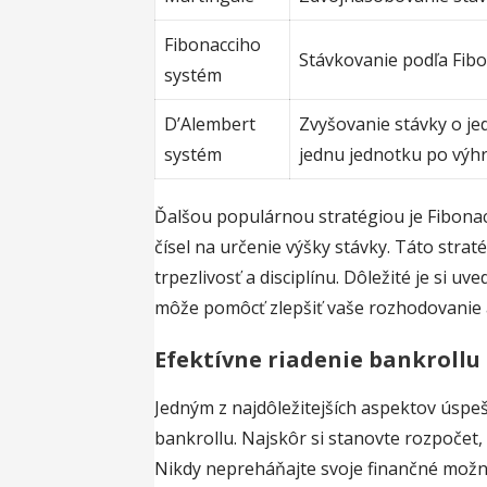
Fibonacciho
Stávkovanie podľa Fibon
systém
D’Alembert
Zvyšovanie stávky o je
systém
jednu jednotku po výh
Ďalšou populárnou stratégiou je Fibonac
čísel na určenie výšky stávky. Táto strat
trpezlivosť a disciplínu. Dôležité je si u
môže pomôcť zlepšiť vaše rozhodovanie a
Efektívne riadenie bankrollu
Jedným z najdôležitejších aspektov úspešn
bankrollu. Najskôr si stanovte rozpočet, 
Nikdy nepreháňajte svoje finančné možn