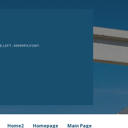
;LEFT:-99999PX;FONT-
Home2
Homepage
Main Page