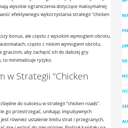
 mają wysokie ograniczenia dotyczące maksymalnej
wość efektywnego wykorzystania strategii “chicken
MA
FE
kszy bonus, ale często z wysokim wymogiem obrotu.
 automatach, często z niskim wymogiem obrotu.
JA
graczom, aby zachęcić ich do dalszej gry.
 co minimalizuje ryzyko.
DE
m w Strategii “Chicken
NO
OC
zbędne do sukcesu w strategii “chicken roads”.
SE
iśle go przestrzegać, unikając impulsywnych
est również ustalenie limitu strat i przegranych,
AU
 grę i wrócić do niej później. Podział kapitału na