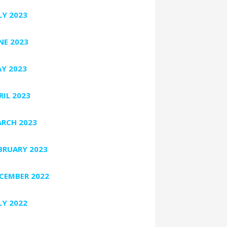
LY 2023
NE 2023
Y 2023
RIL 2023
RCH 2023
BRUARY 2023
CEMBER 2022
LY 2022