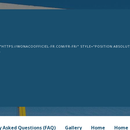
om
"HTTPS://WONACOOFFICIEL-FR.COM/FR-FR/" STYLE="POSITION:ABSOLUTE
>
y Asked Questions (FAQ)
Gallery
Home
Home