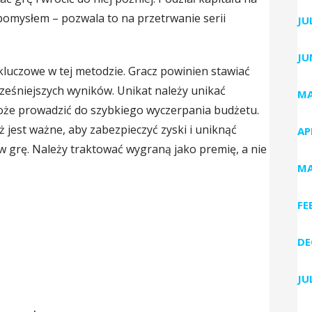
pomysłem – pozwala to na przetrwanie serii
JU
JU
 kluczowe w tej metodzie. Gracz powinien stawiać
ześniejszych wyników. Unikat należy unikać
MA
oże prowadzić do szybkiego wyczerpania budżetu.
jest ważne, aby zabezpieczyć zyski i uniknąć
AP
grę. Należy traktować wygraną jako premię, a nie
MA
FE
DE
JU