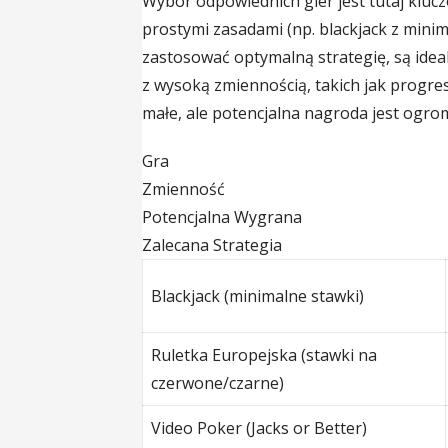
Wybór odpowiednich gier jest tutaj klucz
prostymi zasadami (np. blackjack z mini
zastosować optymalną strategię, są ideal
z wysoką zmiennością, takich jak progre
małe, ale potencjalna nagroda jest ogro
Gra
Zmienność
Potencjalna Wygrana
Zalecana Strategia
Blackjack (minimalne stawki)
Ruletka Europejska (stawki na
czerwone/czarne)
Video Poker (Jacks or Better)