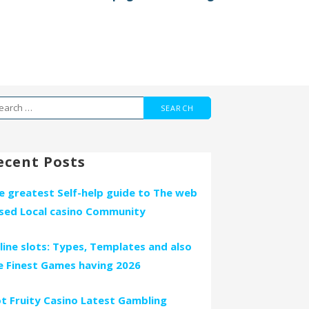
arch
r:
ecent Posts
e greatest Self-help guide to The web
sed Local casino Community
line slots: Types, Templates and also
e Finest Games having 2026
ot Fruity Casino Latest Gambling