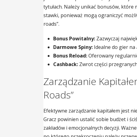
tytułach. Należy unikać bonusów, które
stawki, ponieważ mogą ograniczyć możli
roads”.
Bonus Powitalny:
Zazwyczaj najwię
Darmowe Spiny:
Idealne do gier na
Bonus Reload:
Oferowany regularnie 
Cashback:
Zwrot części przegranych,
Zarządzanie Kapitałe
Roads”
Efektywne zarządzanie kapitałem jest nie
Gracz powinien ustalić sobie budżet i śc
zakładów i emocjonalnych decyzji. Ważne j
po którego przekroczeniu należy przerwać