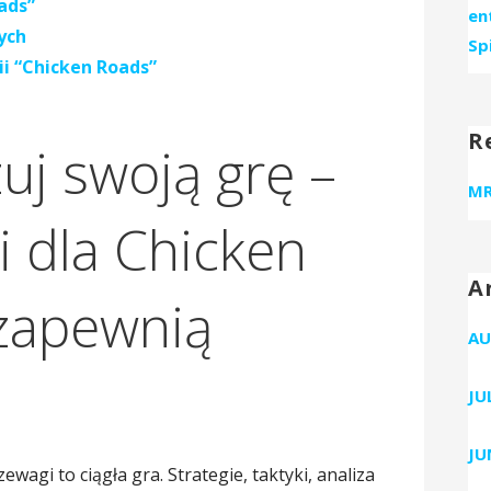
ads”
en
ych
Sp
i “Chicken Roads”
R
uj swoją grę –
MR
ki dla Chicken
A
 zapewnią
AU
JU
JU
wagi to ciągła gra. Strategie, taktyki, analiza