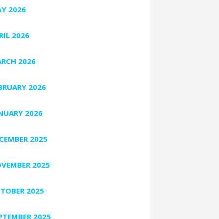
Y 2026
RIL 2026
RCH 2026
BRUARY 2026
NUARY 2026
CEMBER 2025
VEMBER 2025
TOBER 2025
PTEMBER 2025