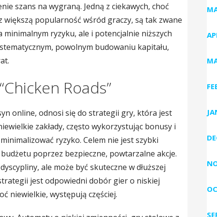
enie szans na wygraną. Jedną z ciekawych, choć
MA
az większą popularność wśród graczy, są tak zwane
na minimalnym ryzyku, ale i potencjalnie niższych
AP
systematycznym, powolnym budowaniu kapitału,
at.
MA
 “Chicken Roads”
FE
JA
n online, odnosi się do strategii gry, która jest
iewielkie zakłady, często wykorzystując bonusy i
DE
inimalizować ryzyko. Celem nie jest szybki
 budżetu poprzez bezpieczne, powtarzalne akcje.
NO
 dyscypliny, ale może być skuteczne w dłuższej
trategii jest odpowiedni dobór gier o niskiej
OC
ć niewielkie, występują częściej.
SE