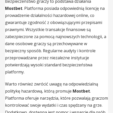
Bezpieczeństwo graczy to podstawa działania
Mostbet
. Platforma posiada odpowiednią licencję na
prowadzenie działalności hazardowej online, co
gwarantuje zgodność z obowiązującymi przepisami
prawnymi. Wszystkie transakcje finansowe są
zabezpieczone za pomocą najnowszych technologii, a
dane osobowe graczy są przechowywane w
bezpieczny sposób. Regularne audyty i kontrole
przeprowadzane przez niezależne instytucje
potwierdzają wysoki standard bezpieczeństwa
platformy.
Warto również zwrócić uwagę na odpowiedzialną
politykę hazardową, którą promuje
Mostbet
.
Platforma oferuje narzędzia, które pozwalają graczom
kontrolować swoje wydatki i czas spędzany na grze.
Dodatkowo, dostępna jest pomoc i wsparcie dla osób