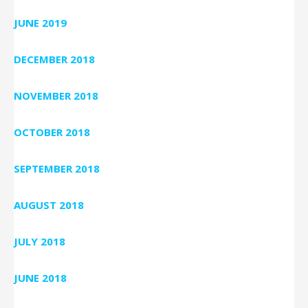
JUNE 2019
DECEMBER 2018
NOVEMBER 2018
OCTOBER 2018
SEPTEMBER 2018
AUGUST 2018
JULY 2018
JUNE 2018