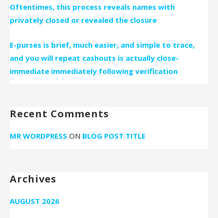
Oftentimes, this process reveals names with
privately closed or revealed the closure
E-purses is brief, much easier, and simple to trace,
and you will repeat cashouts is actually close-
immediate immediately following verification
Recent Comments
MR WORDPRESS
ON
BLOG POST TITLE
Archives
AUGUST 2026