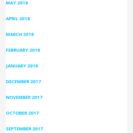
MAY 2018
APRIL 2018
MARCH 2018
FEBRUARY 2018
JANUARY 2018
DECEMBER 2017
NOVEMBER 2017
OCTOBER 2017
SEPTEMBER 2017