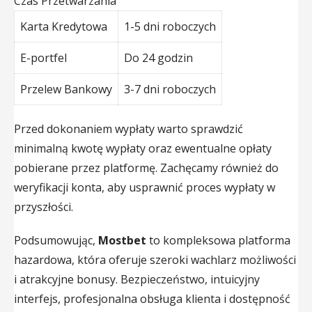
Czas Przetwarzania
Karta Kredytowa
1-5 dni roboczych
E-portfel
Do 24 godzin
Przelew Bankowy
3-7 dni roboczych
Przed dokonaniem wypłaty warto sprawdzić
minimalną kwotę wypłaty oraz ewentualne opłaty
pobierane przez platformę. Zachęcamy również do
weryfikacji konta, aby usprawnić proces wypłaty w
przyszłości.
Podsumowując,
Mostbet
to kompleksowa platforma
hazardowa, która oferuje szeroki wachlarz możliwości
i atrakcyjne bonusy. Bezpieczeństwo, intuicyjny
interfejs, profesjonalna obsługa klienta i dostępność