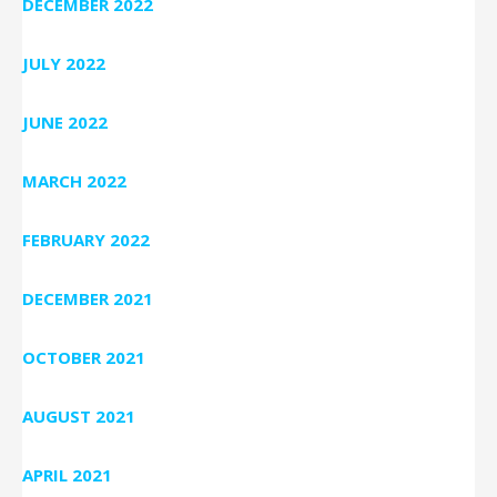
DECEMBER 2022
JULY 2022
JUNE 2022
MARCH 2022
FEBRUARY 2022
DECEMBER 2021
OCTOBER 2021
AUGUST 2021
APRIL 2021