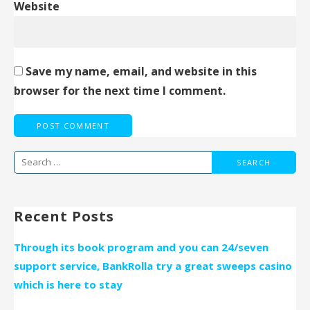
Website
Save my name, email, and website in this
browser for the next time I comment.
Search
for:
Recent Posts
Through its book program and you can 24/seven
support service, BankRolla try a great sweeps casino
which is here to stay