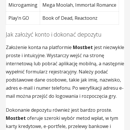
Microgaming
Mega Moolah, Immortal Romance
Play’n GO
Book of Dead, Reactoonz
Jak założyć konto i dokonać depozytu
Założenie konta na platformie
Mostbet
jest niezwykle
proste i intuicyjne. Wystarczy wejść na stronę
internetową lub pobrać aplikację mobilną, a następnie
wypełnić formularz rejestracyjny. Należy podać
podstawowe dane osobowe, takie jak imię, nazwisko,
adres e-mail i numer telefonu. Po weryfikacji adresu e-
mail można przejść do logowania i rozpoczęcia gry.
Dokonanie depozytu również jest bardzo proste.
Mostbet
oferuje szeroki wybór metod wpłat, w tym
karty kredytowe, e-portfele, przelewy bankowe i