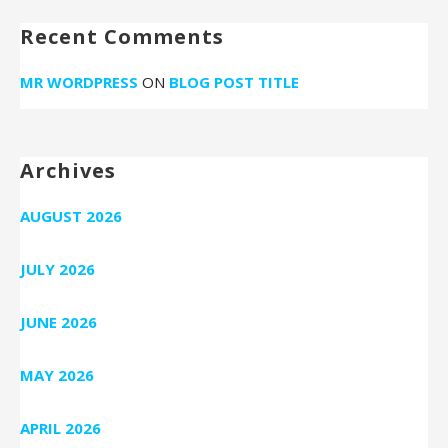
Recent Comments
MR WORDPRESS
ON
BLOG POST TITLE
Archives
AUGUST 2026
JULY 2026
JUNE 2026
MAY 2026
APRIL 2026