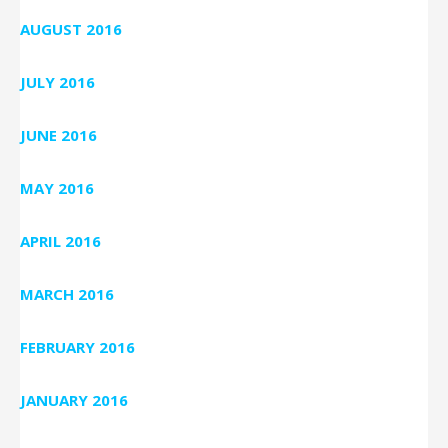
AUGUST 2016
JULY 2016
JUNE 2016
MAY 2016
APRIL 2016
MARCH 2016
FEBRUARY 2016
JANUARY 2016