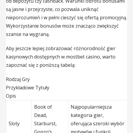
od depozytu czy cashback. Warunki obrotu bonusami
są jasne i przejrzyste, co pozwala uniknąć
nieporozumień i w pełni cieszyć się ofertą promocyjną.
Wykorzystanie bonusów może znacząco zwiększyć
szanse na wygraną.
Aby jeszcze lepiej zobrazować różnorodność gier
kasynowych dostępnych w mostbet casino, warto
zapoznać się z poniższą tabelą:
Rodzaj Gry
Przykładowe Tytuły
Opis
Book of
Najpopularniejsza
Dead,
kategoria gier,
Sloty
Starburst,
oferująca szeroki wybór
Gonzo’s
motywów i funkcji