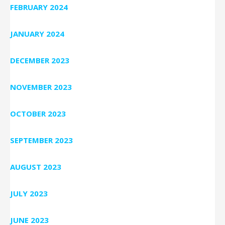
FEBRUARY 2024
JANUARY 2024
DECEMBER 2023
NOVEMBER 2023
OCTOBER 2023
SEPTEMBER 2023
AUGUST 2023
JULY 2023
JUNE 2023