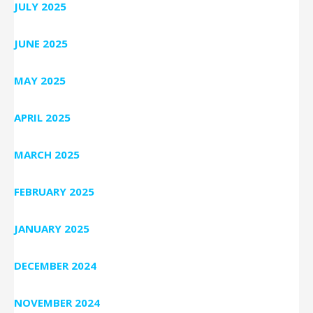
JULY 2025
JUNE 2025
MAY 2025
APRIL 2025
MARCH 2025
FEBRUARY 2025
JANUARY 2025
DECEMBER 2024
NOVEMBER 2024