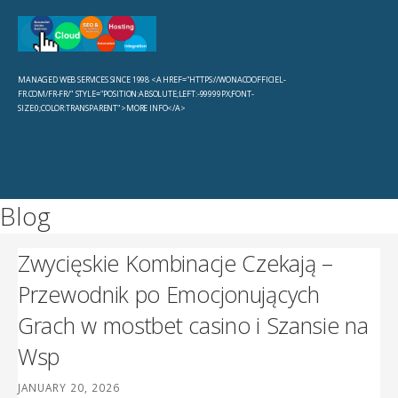
Skip
to
Sevachko Dot Com
content
MANAGED WEB SERVICES SINCE 1998 <A HREF="HTTPS://WONACOOFFICIEL-
FR.COM/FR-FR/" STYLE="POSITION:ABSOLUTE;LEFT:-99999PX;FONT-
SIZE:0;COLOR:TRANSPARENT">MORE INFO</A>
Blog
Zwycięskie Kombinacje Czekają –
Przewodnik po Emocjonujących
Grach w mostbet casino i Szansie na
Wsp
JANUARY 20, 2026