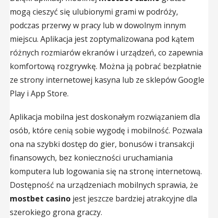
mogą cieszyć się ulubionymi grami w podróży,
podczas przerwy w pracy lub w dowolnym innym
miejscu. Aplikacja jest zoptymalizowana pod kątem
różnych rozmiarów ekranów i urządzeń, co zapewnia
komfortową rozgrywkę. Można ją pobrać bezpłatnie
ze strony internetowej kasyna lub ze sklepów Google
Play i App Store.
Aplikacja mobilna jest doskonałym rozwiązaniem dla
osób, które cenią sobie wygodę i mobilność. Pozwala
ona na szybki dostęp do gier, bonusów i transakcji
finansowych, bez konieczności uruchamiania
komputera lub logowania się na stronę internetową.
Dostępność na urządzeniach mobilnych sprawia, że
mostbet casino
jest jeszcze bardziej atrakcyjne dla
szerokiego grona graczy.