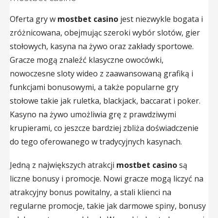
Oferta gry w
mostbet casino
jest niezwykle bogata i
zróżnicowana, obejmując szeroki wybór slotów, gier
stołowych, kasyna na żywo oraz zakłady sportowe.
Gracze mogą znaleźć klasyczne owocówki,
nowoczesne sloty wideo z zaawansowaną grafiką i
funkcjami bonusowymi, a także popularne gry
stołowe takie jak ruletka, blackjack, baccarat i poker.
Kasyno na żywo umożliwia grę z prawdziwymi
krupierami, co jeszcze bardziej zbliża doświadczenie
do tego oferowanego w tradycyjnych kasynach.
Jedną z największych atrakcji
mostbet casino
są
liczne bonusy i promocje. Nowi gracze mogą liczyć na
atrakcyjny bonus powitalny, a stali klienci na
regularne promocje, takie jak darmowe spiny, bonusy