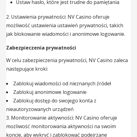
Ustaw hasło, które jest trudne do pamiętania
2. Ustawienia prywatności: NV Casino oferuje
możliwość ustawienia ustawień prywatności, takich
jak blokowanie wiadomości i anonimowe logowanie.
Zabezpieczenia prywatności
W celu zabezpieczenia prywatności, NV Casino zaleca
następujące kroki:
Zablokuj wiadomości od nieznanych źródeł
Zablokuj anonimowe logowanie
Zablokuj dostęp do swojego konta z
nieautoryzowanych urządzeń
3. Monitorowanie aktywności: NV Casino oferuje
możliwość monitorowania aktywności na swoim
koncie, aby wykryć i zablokować podejrzane