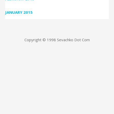
JANUARY 2015
Copyright © 1998 Sevachko Dot Com