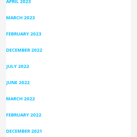
APRIL 2023
MARCH 2023
FEBRUARY 2023
DECEMBER 2022
JULY 2022
JUNE 2022
MARCH 2022
FEBRUARY 2022
DECEMBER 2021