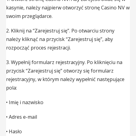
kasynie, należy najpierw otworzyć stronę Casino NV w
swoim przeglądarce.
2. Kliknij na “Zarejestruj się”. Po otwarciu strony
należy kliknąć na przycisk “Zarejestruj się”, aby
rozpocząć proces rejestracji.
3. Wypełnij formularz rejestracyjny. Po kliknięciu na
przycisk “Zarejestruj się” otworzy się formularz
rejestracyjny, w którym należy wypełnić następujące
pola:
• Imię i nazwisko
• Adres e-mail
• Hasło