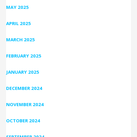
MAY 2025
APRIL 2025
MARCH 2025
FEBRUARY 2025
JANUARY 2025
DECEMBER 2024
NOVEMBER 2024
OCTOBER 2024
SEPTEMBER 2024