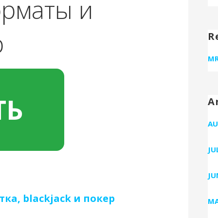
рматы и
р
R
MR
ТЬ
A
AU
JU
JU
ка, blackjack и покер
MA