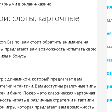
лярными в онлайн-казино.
JU
ой: слоты, карточные
MA
AP
ton Casino, вам стоит обратить внимание на
MA
игры предлагают вам возможность испытать свою
изы и бонусы.
FE
DE
гр с динамикой, который предлагает вам
атегии и тактики. Вам доступны различные типы
JU
ек и бинго. Покер – это классическая карточная
ность играть в различные стратегии и тактики.
JU
ной игры, которая предлагает вам возможность