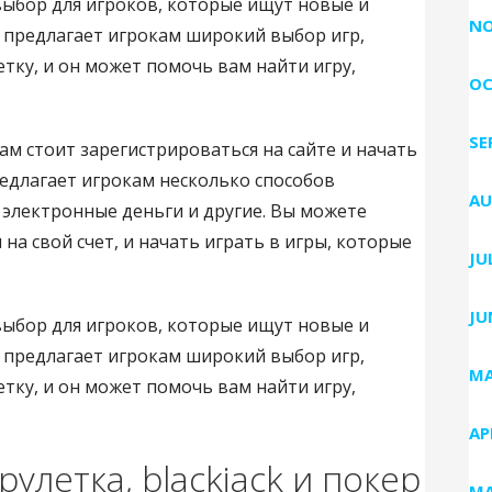
 выбор для игроков, которые ищут новые и
NO
 предлагает игрокам широкий выбор игр,
етку, и он может помочь вам найти игру,
OC
SE
вам стоит зарегистрироваться на сайте и начать
редлагает игрокам несколько способов
AU
 электронные деньги и другие. Вы можете
на свой счет, и начать играть в игры, которые
JU
JU
 выбор для игроков, которые ищут новые и
 предлагает игрокам широкий выбор игр,
MA
етку, и он может помочь вам найти игру,
AP
рулетка, blackjack и покер
MA