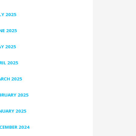
LY 2025
NE 2025
Y 2025
RIL 2025
RCH 2025
BRUARY 2025
NUARY 2025
CEMBER 2024