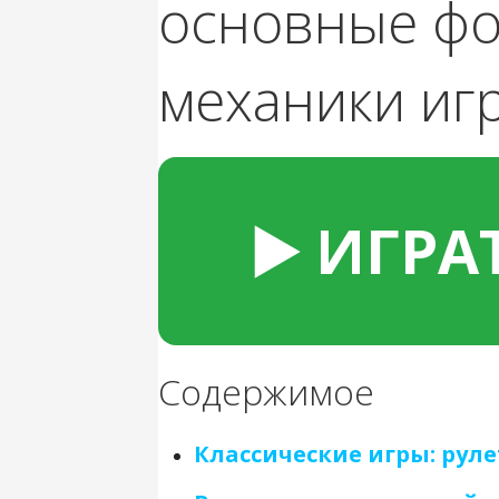
основные фо
механики иг
▶️ ИГРА
Содержимое
Классические игры: рулет