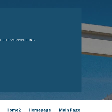
;LEFT:-99999PX;FONT-
Home2
Homepage
Main Page