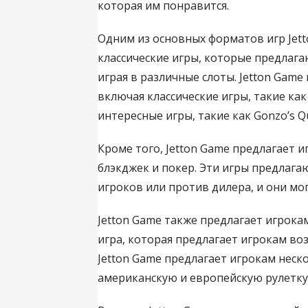
которая им понравится.
Одним из основных форматов игр Jetto
классические игры, которые предлаг
играя в различные слоты. Jetton Game
включая классические игры, такие как 
интересные игры, такие как Gonzo’s Qu
Кроме того, Jetton Game предлагает и
блэкджек и покер. Эти игры предлаг
игроков или против дилера, и они мог
Jetton Game также предлагает игрокам
игра, которая предлагает игрокам во
Jetton Game предлагает игрокам неск
американскую и европейскую рулетку