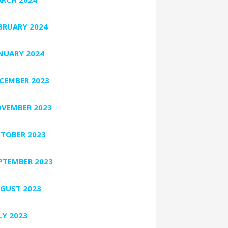
BRUARY 2024
NUARY 2024
CEMBER 2023
VEMBER 2023
TOBER 2023
PTEMBER 2023
GUST 2023
LY 2023