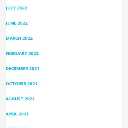
JULY 2022
JUNE 2022
MARCH 2022
FEBRUARY 2022
DECEMBER 2021
OCTOBER 2021
AUGUST 2021
APRIL 2021