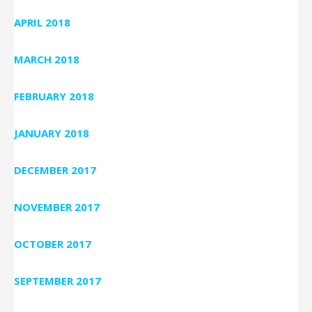
APRIL 2018
MARCH 2018
FEBRUARY 2018
JANUARY 2018
DECEMBER 2017
NOVEMBER 2017
OCTOBER 2017
SEPTEMBER 2017