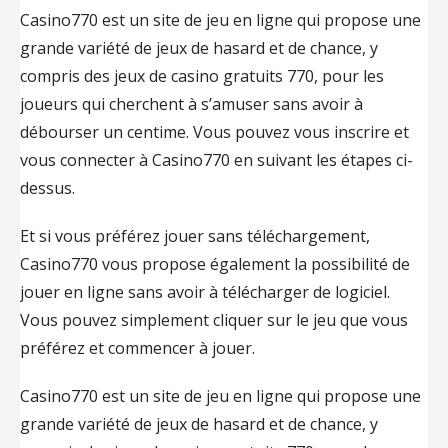
Casino770 est un site de jeu en ligne qui propose une
grande variété de jeux de hasard et de chance, y
compris des jeux de casino gratuits 770, pour les
joueurs qui cherchent à s’amuser sans avoir à
débourser un centime. Vous pouvez vous inscrire et
vous connecter à Casino770 en suivant les étapes ci-
dessus.
Et si vous préférez jouer sans téléchargement,
Casino770 vous propose également la possibilité de
jouer en ligne sans avoir à télécharger de logiciel.
Vous pouvez simplement cliquer sur le jeu que vous
préférez et commencer à jouer.
Casino770 est un site de jeu en ligne qui propose une
grande variété de jeux de hasard et de chance, y