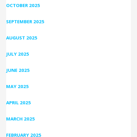
OCTOBER 2025
SEPTEMBER 2025
AUGUST 2025
JULY 2025
JUNE 2025
MAY 2025
APRIL 2025
MARCH 2025
FEBRUARY 2025