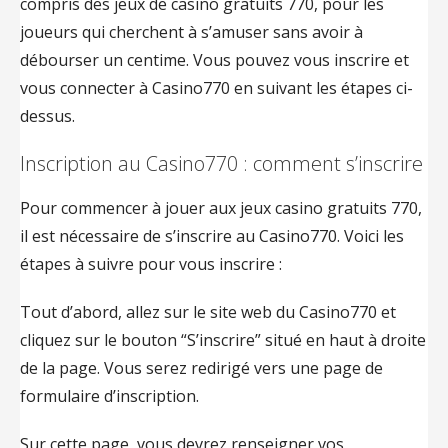
compris des jeux de casino gratuits 770, pour les
joueurs qui cherchent à s’amuser sans avoir à
débourser un centime. Vous pouvez vous inscrire et
vous connecter à Casino770 en suivant les étapes ci-
dessus.
Inscription au Casino770 : comment s’inscrire
Pour commencer à jouer aux jeux casino gratuits 770,
il est nécessaire de s’inscrire au Casino770. Voici les
étapes à suivre pour vous inscrire :
Tout d’abord, allez sur le site web du Casino770 et
cliquez sur le bouton “S’inscrire” situé en haut à droite
de la page. Vous serez redirigé vers une page de
formulaire d’inscription.
Sur cette page, vous devrez renseigner vos