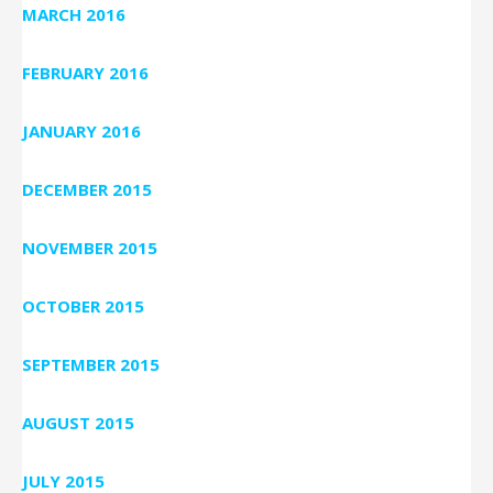
MARCH 2016
FEBRUARY 2016
JANUARY 2016
DECEMBER 2015
NOVEMBER 2015
OCTOBER 2015
SEPTEMBER 2015
AUGUST 2015
JULY 2015