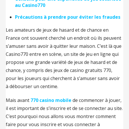
au Casino770
Précautions à prendre pour éviter les fraudes
Les amateurs de jeux de hasard et de chance en
France ont souvent cherché un endroit où ils peuvent
s’amuser sans avoir à quitter leur maison. C’est là que
Casino770 entre en scène, un site de jeu en ligne qui
propose une grande variété de jeux de hasard et de
chance, y compris des jeux de casino gratuits 770,
pour les joueurs qui cherchent à s’amuser sans avoir
à débourser un centime.
Mais avant
770 casino mobile
de commencer à jouer,
il est important de s’inscrire et de se connecter au site.
C’est pourquoi nous allons vous montrer comment
faire pour vous inscrire et vous connecter à