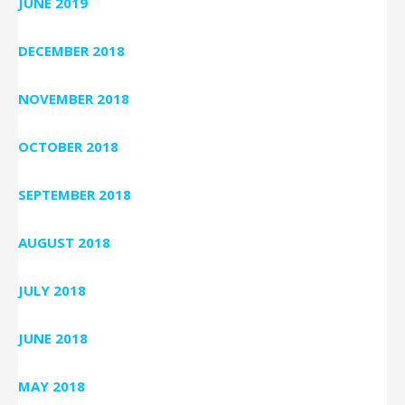
JUNE 2019
DECEMBER 2018
NOVEMBER 2018
OCTOBER 2018
SEPTEMBER 2018
AUGUST 2018
JULY 2018
JUNE 2018
MAY 2018