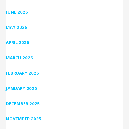
JUNE 2026
MAY 2026
APRIL 2026
MARCH 2026
FEBRUARY 2026
JANUARY 2026
DECEMBER 2025
NOVEMBER 2025