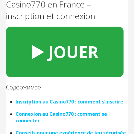
Casino770 en France –
inscription et connexion
▶️ JOUER
Содержимое
Inscription au Casino770 : comment s’inscrire
Connexion au Casino770 : comment se
connecter
Conseils pour une expérience de jeu sécurisée