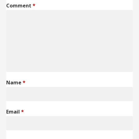
Comment
*
Name
*
Email
*