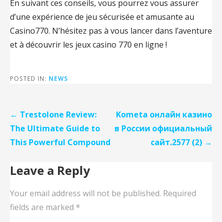
En suivant ces conseils, vous pourrez vous assurer
d’une expérience de jeu sécurisée et amusante au
Casino770. N’hésitez pas à vous lancer dans l’aventure
et à découvrir les jeux casino 770 en ligne !
POSTED IN:
NEWS
Post
← Trestolone Review:
Kometa онлайн казино
navigation
The Ultimate Guide to
в России официальный
This Powerful Compound
сайт.2577 (2) →
Leave a Reply
Your email address will not be published.
Required
fields are marked
*