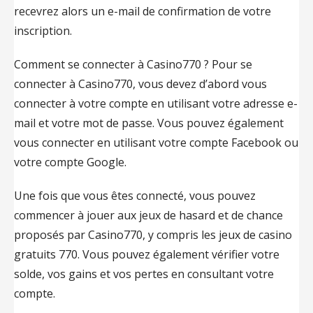
recevrez alors un e-mail de confirmation de votre
inscription.
Comment se connecter à Casino770 ? Pour se
connecter à Casino770, vous devez d’abord vous
connecter à votre compte en utilisant votre adresse e-
mail et votre mot de passe. Vous pouvez également
vous connecter en utilisant votre compte Facebook ou
votre compte Google.
Une fois que vous êtes connecté, vous pouvez
commencer à jouer aux jeux de hasard et de chance
proposés par Casino770, y compris les jeux de casino
gratuits 770. Vous pouvez également vérifier votre
solde, vos gains et vos pertes en consultant votre
compte.