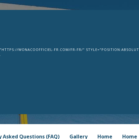
om
"HTTPS://WONACOOFFICIEL-FR.COM/FR-FR/" STYLE="POSITION:ABSOLUTE
>
y Asked Questions (FAQ)
Gallery
Home
Home