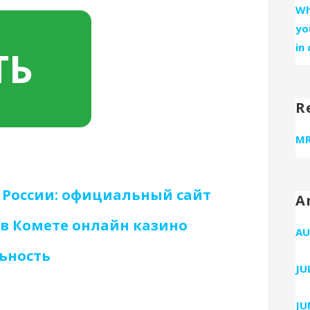
Wh
yo
in
ТЬ
R
MR
 России: официальный сайт
A
 в Комете онлайн казино
AU
ьность
JU
JU