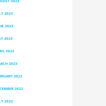
GUST 2023
LY 2023
NE 2023
Y 2023
RIL 2023
RCH 2023
BRUARY 2023
CEMBER 2022
LY 2022