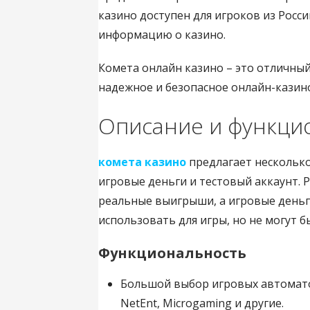
казино доступен для игроков из Росс
информацию о казино.
Комета онлайн казино – это отличный
надежное и безопасное онлайн-казин
Описание и функци
комета казино
предлагает несколько
игровые деньги и тестовый аккаунт.
реальные выигрыши, а игровые деньг
использовать для игры, но не могут 
Функциональность
Большой выбор игровых автомато
NetEnt, Microgaming и другие.