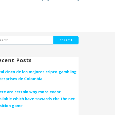
arch
r:
ecent Posts
eal cinco de los mejores cripto gambling
terprises de Colombia
ere are certain way more event
ailable which have towards the the net
sition game