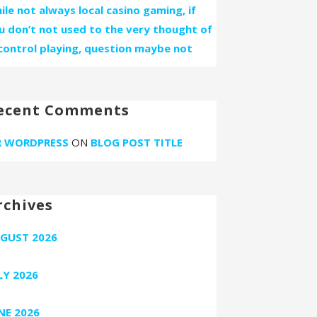
ile not always local casino gaming, if
u don’t not used to the very thought of
 control playing, question maybe not
ecent Comments
 WORDPRESS
ON
BLOG POST TITLE
rchives
GUST 2026
LY 2026
NE 2026