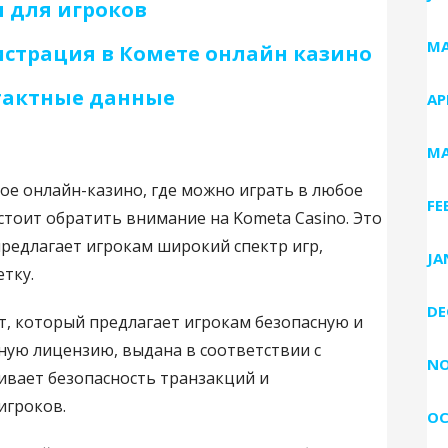
 для игроков
MA
гистрация в Комете онлайн казино
нтактные данные
AP
MA
ое онлайн-казино, где можно играть в любое
FE
стоит обратить внимание на Kometa Casino. Это
редлагает игрокам широкий спектр игр,
JA
тку.
DE
т, который предлагает игрокам безопасную и
ную лицензию, выдана в соответствии с
NO
ивает безопасность транзакций и
игроков.
OC