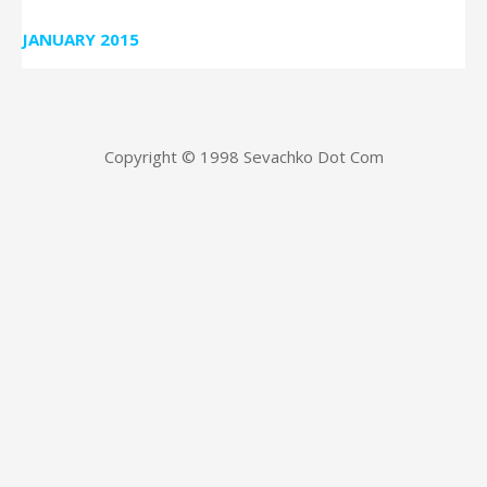
JANUARY 2015
Copyright © 1998 Sevachko Dot Com