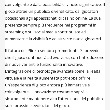
coinvolgente e dalla possibilità di vincite significative. Il
gioco attrae un pubblico diversificato, dai giocatori
occasionali agli appassionati di casinò online. La sua
presenza sempre più frequente nei programmi in
streaming e sui social media contribuisce ad
aumentarne la visibilità e ad attrarre nuovi giocatori.
Il futuro del Plinko sembra promettente. Si prevede
che il gioco continuerà ad evolversi, con l’introduzione
di nuove varianti e funzionalità innovative.
L’integrazione di tecnologie avanzate come la realtà
virtuale e la realtà aumentata potrebbe offrire
un’esperienza di gioco ancora più immersiva e
coinvolgente. L’innovazione costante saprà
sicuramente mantenere alta l’attenzione del pubblico
sulle prossime evoluzioni del gioco.