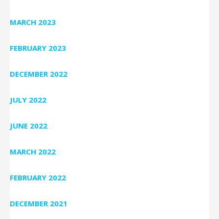
MARCH 2023
FEBRUARY 2023
DECEMBER 2022
JULY 2022
JUNE 2022
MARCH 2022
FEBRUARY 2022
DECEMBER 2021