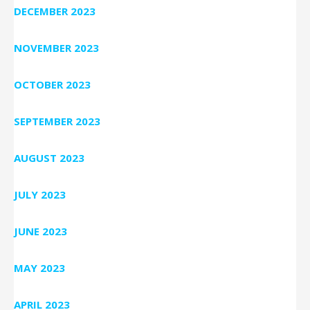
DECEMBER 2023
NOVEMBER 2023
OCTOBER 2023
SEPTEMBER 2023
AUGUST 2023
JULY 2023
JUNE 2023
MAY 2023
APRIL 2023