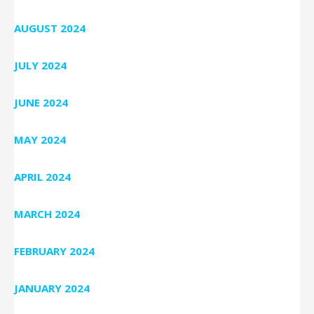
AUGUST 2024
JULY 2024
JUNE 2024
MAY 2024
APRIL 2024
MARCH 2024
FEBRUARY 2024
JANUARY 2024