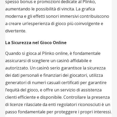
spesso bonus e promozioni dedicate al Plinko,
aumentando le possibilità di vincita. La grafica
moderna e gli effetti sonori immersivi contribuiscono
a creare un’esperienza di gioco più coinvolgente e
divertente.
La Sicurezza nel Gioco Online
Quando si gioca al Plinko online, è fondamentale
assicurarsi di scegliere un casinò affidabile e
autorizzato. Un casinò serio garantisce la sicurezza
dei dati personali e finanziari dei giocatori, utilizza
generatori di numeri casuali certificati per garantire
l’equità del gioco, e offre un servizio di assistenza
clienti efficiente e disponibile. Controllare la presenza
di licenze rilasciate da enti regolatori riconosciuti è un
passo fondamentale per proteggere i propri interessi.