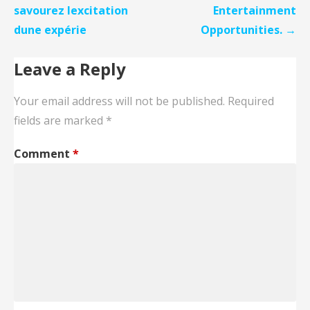
savourez lexcitation
Entertainment
dune expérie
Opportunities. →
Leave a Reply
Your email address will not be published.
Required
fields are marked
*
Comment
*