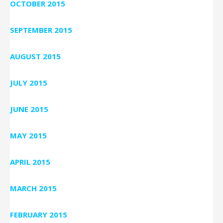
OCTOBER 2015
SEPTEMBER 2015
AUGUST 2015
JULY 2015
JUNE 2015
MAY 2015
APRIL 2015
MARCH 2015
FEBRUARY 2015