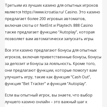
Третьим из лучших казино для опытных игроков
является https://www.icroatia.ru/ Casino. Это казино
предлагает более 200 игровых автоматов,
включая слоты от NetEnt и Playtech. 888 Casino
также предлагает функцию “Autoplay”, которая
позволяет вам автоматически запускать игры.
Все эти казино предлагают бонусы для опытных
игроков, включая приветственные бонусы, бонусы
за депозит и бонусы за лояльность. Кроме того,
они предлагают функции, которые помогут вам
улучшить игру, такие как функция “Cash Out”,
функция “Bet Tracker” и функция “Autoplay”.
Если вы опытный игрок, вы знаете, что выбор
лучшего казино онлайн – это важный шаг к