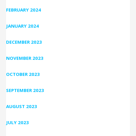
FEBRUARY 2024
JANUARY 2024
DECEMBER 2023
NOVEMBER 2023
OCTOBER 2023
SEPTEMBER 2023
AUGUST 2023
JULY 2023