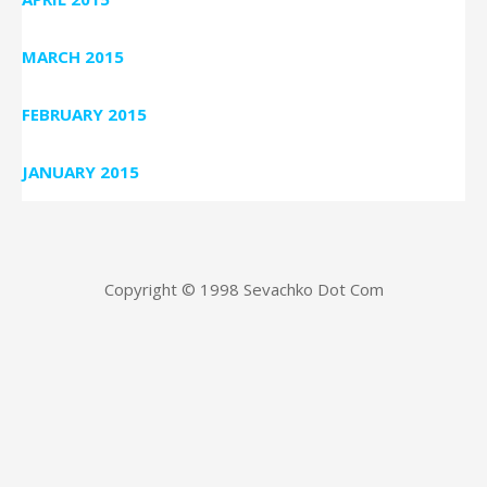
MARCH 2015
FEBRUARY 2015
JANUARY 2015
Copyright © 1998 Sevachko Dot Com