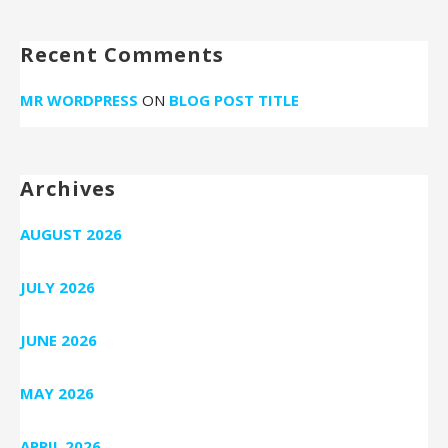
Recent Comments
MR WORDPRESS
ON
BLOG POST TITLE
Archives
AUGUST 2026
JULY 2026
JUNE 2026
MAY 2026
APRIL 2026