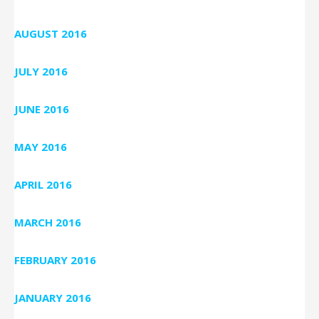
AUGUST 2016
JULY 2016
JUNE 2016
MAY 2016
APRIL 2016
MARCH 2016
FEBRUARY 2016
JANUARY 2016