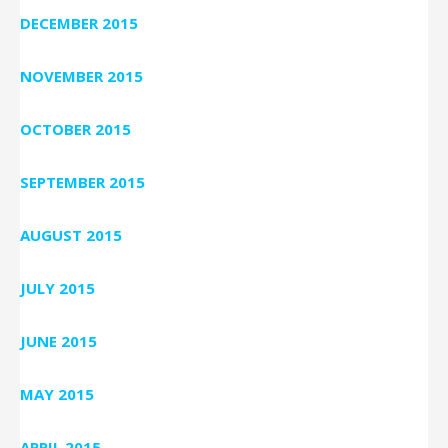
DECEMBER 2015
NOVEMBER 2015
OCTOBER 2015
SEPTEMBER 2015
AUGUST 2015
JULY 2015
JUNE 2015
MAY 2015
APRIL 2015