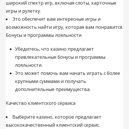
широкий спектр игр, включая слоты, карточные
игры и рулетку.
Это обеспечит вам интересные игры и
возможность найти игру, которая вам понравится.
Бонусы и программы лояльности
Убедитесь, что казино предлагает
привлекательные бонусы и программы
лояльности.
Это может помочь вам начать играть с более
крупными суммами и получать
дополнительные преимущества.
Качество клиентского сервиса
Выберите казино, которое предлагает
высококачественный клиентский сервис.