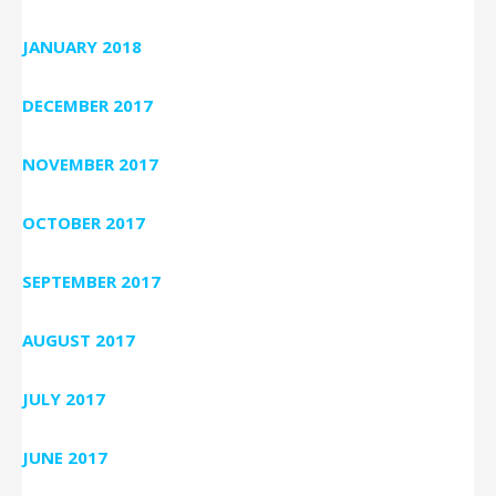
JANUARY 2018
DECEMBER 2017
NOVEMBER 2017
OCTOBER 2017
SEPTEMBER 2017
AUGUST 2017
JULY 2017
JUNE 2017