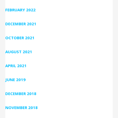
FEBRUARY 2022
DECEMBER 2021
OCTOBER 2021
AUGUST 2021
APRIL 2021
JUNE 2019
DECEMBER 2018
NOVEMBER 2018