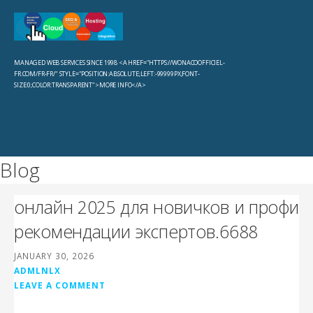
Skip
to
Sevachko Dot Com
content
MANAGED WEB SERVICES SINCE 1998 <A HREF="HTTPS://WONACOOFFICIEL-
FR.COM/FR-FR/" STYLE="POSITION:ABSOLUTE;LEFT:-99999PX;FONT-
SIZE:0;COLOR:TRANSPARENT">MORE INFO</A>
Blog
онлайн 2025 для новичков и профи
рекомендации экспертов.6688
JANUARY 30, 2026
ADMLNLX
LEAVE A COMMENT