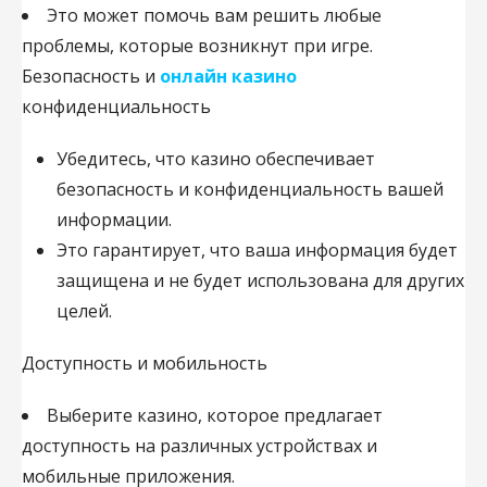
Это может помочь вам решить любые
проблемы, которые возникнут при игре.
Безопасность и
онлайн казино
конфиденциальность
Убедитесь, что казино обеспечивает
безопасность и конфиденциальность вашей
информации.
Это гарантирует, что ваша информация будет
защищена и не будет использована для других
целей.
Доступность и мобильность
Выберите казино, которое предлагает
доступность на различных устройствах и
мобильные приложения.