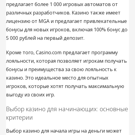
предлагает более 1 000 игровых автоматов от
различных разработчиков. Казино также имеет
лицензию от MGA и предлагает привлекательные
бонусы для новых игроков, включая 100% бонус до
5 000 рублей на первый депозит.
Кроме того, Casino.com предлагает программу
лояльности, которая позволяет игрокам получать
бонусы и преимущества за свою лояльность к
казино. Это идеальное место для опытных
игроков, которые хотят получать максимальную
выгоду из своих игр.
Выбор казино для начинающих: основные
критерии
Выбор казино для начала игры на деньги может