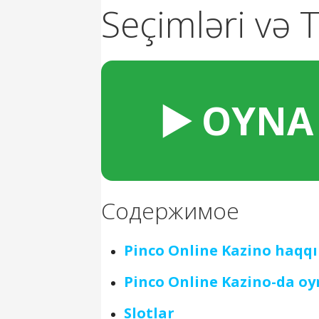
Seçimləri və T
▶️ OYNA
Содержимое
Pinco Online Kazino haqq
Pinco Online Kazino-da oy
Slotlar