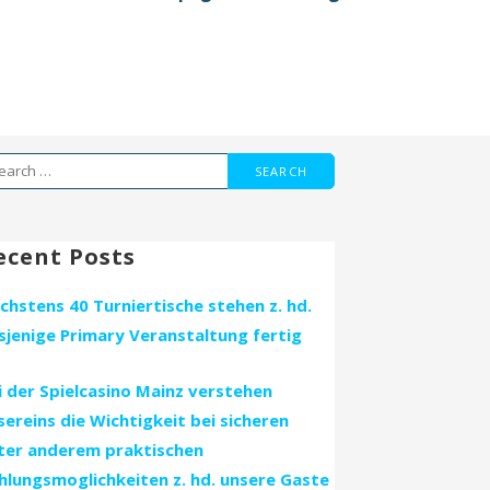
arch
r:
ecent Posts
chstens 40 Turniertische stehen z. hd.
sjenige Primary Veranstaltung fertig
i der Spielcasino Mainz verstehen
sereins die Wichtigkeit bei sicheren
ter anderem praktischen
hlungsmoglichkeiten z. hd. unsere Gaste