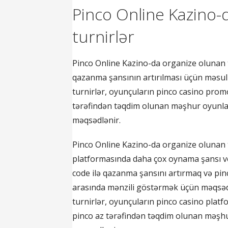
Pinco Online Kazino-
turnirlər
Pinco Online Kazino-da organize olunan tu
qazanma şansının artırılması üçün məsuliyy
turnirlər, oyunçuların pinco casino prom
tərəfindən təqdim olunan məşhur oyunla
məqsədlənir.
Pinco Online Kazino-da organize olunan 
platformasında daha çox oynama şansı ve
code ilə qazanma şansını artırmaq və pi
arasında mənzili göstərmək üçün məqsəd
turnirlər, oyunçuların pinco casino plat
pinco az tərəfindən təqdim olunan məşh