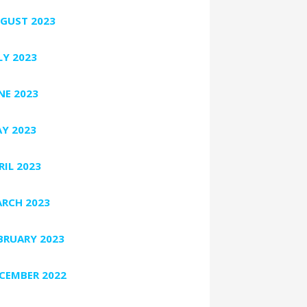
GUST 2023
LY 2023
NE 2023
Y 2023
RIL 2023
RCH 2023
BRUARY 2023
CEMBER 2022