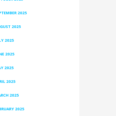
PTEMBER 2025
GUST 2025
LY 2025
NE 2025
Y 2025
RIL 2025
RCH 2025
BRUARY 2025